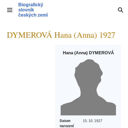
Přeskočit
Biografický
na
slovník
Hlavní menu
Hle
obsah
českých zemí
DYMEROVÁ Hana (Anna) 1927
Hana (Anna) DYMEROVÁ
Datum
15. 10. 1927
narození