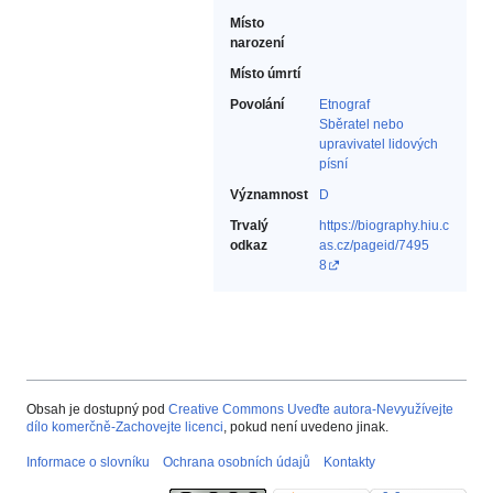
Místo
narození
Místo úmrtí
Povolání
Etnograf‎
Sběratel nebo
upravivatel lidových
písní‎
Významnost
D
Trvalý
https://biography.hiu.c
odkaz
as.cz/pageid/7495
8
Obsah je dostupný pod
Creative Commons Uveďte autora-Nevyužívejte
dílo komerčně-Zachovejte licenci
, pokud není uvedeno jinak.
Informace o slovníku
Ochrana osobních údajů
Kontakty