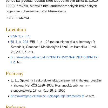
periodika (vychází dosud) řadu let podílel syn Ernst E. (1910–
1990), právník, aktivní činitel sudetoněmeckých krajanských
organizací (Heimatverband Marienbad).
JOSEF HARNA
Literatura
KSN 3, s. 377
BL 1, s. 294
, EBL 1, s. 122 (se soupisem díla a literatury) R.
Švandrlík, Osobnosti Mariánských Lázní, in: Hamelika 1, roč.
25, 2001, č. 311
http://www.hamelika.cz/OSOBNOSTI/VYZNACNEOSOBNOST
I
. htm.
Prameny
E. E., Společná česko-slovenská parlamentní knihovna, Digitální
knihovna, NS RČS 1929–1935, Poslanecká sněmovna –
stenoprotokoly, 17. schůze 18. 2. 1930
http://www.psp.cz/eknih/1929ns/ps/rejstrik/jmenny
/e.htm.
Reference