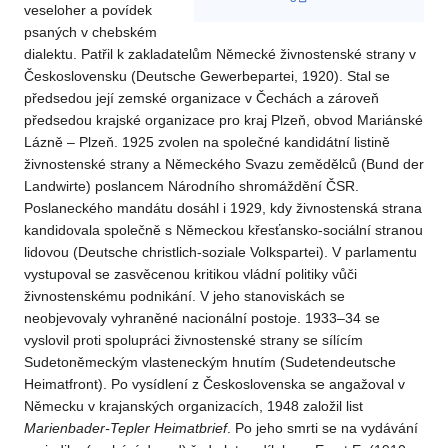
veseloher a povídek
psaných v chebském
dialektu. Patřil k zakladatelům Německé živnostenské strany v
Československu (Deutsche Gewerbepartei, 1920). Stal se
předsedou její zemské organizace v Čechách a zároveň
předsedou krajské organizace pro kraj Plzeň, obvod Mariánské
Lázně – Plzeň. 1925 zvolen na společné kandidátní listině
živnostenské strany a Německého Svazu zemědělců (Bund der
Landwirte) poslancem Národního shromáždění ČSR.
Poslaneckého mandátu dosáhl i 1929, kdy živnostenská strana
kandidovala společně s Německou křesťansko-sociální stranou
lidovou (Deutsche christlich-soziale Volkspartei). V parlamentu
vystupoval se zasvěcenou kritikou vládní politiky vůči
živnostenskému podnikání. V jeho stanoviskách se
neobjevovaly vyhraněné nacionální postoje. 1933–34 se
vyslovil proti spolupráci živnostenské strany se sílícím
Sudetoněmeckým vlasteneckým hnutím (Sudetendeutsche
Heimatfront). Po vysídlení z Československa se angažoval v
Německu v krajanských organizacích, 1948 založil list
Marienbader-Tepler Heimatbrief
. Po jeho smrti se na vydávání