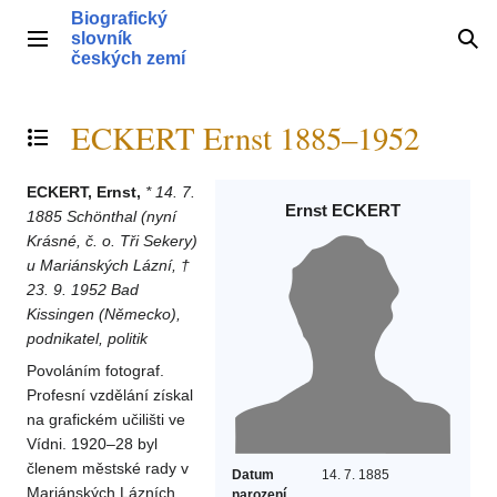
Přeskočit
Biografický
na
slovník
Hlavní menu
Hle
obsah
českých zemí
ECKERT Ernst 1885–1952
Přepnout obsah
ECKERT, Ernst,
* 14. 7.
Ernst ECKERT
1885 Schönthal (nyní
Krásné, č. o. Tři Sekery)
u Mariánských Lázní, †
23. 9. 1952 Bad
Kissingen (Německo),
podnikatel, politik
Povoláním fotograf.
Profesní vzdělání získal
na grafickém učilišti ve
Vídni. 1920–28 byl
členem městské rady v
Datum
14. 7. 1885
Mariánských Lázních.
narození