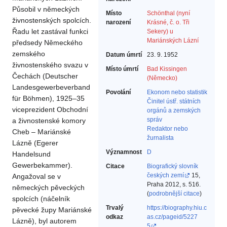
Působil v německých
Místo
Schönthal (nyní
živnostenských spolcích.
narození
Krásné, č. o. Tři
Řadu let zastával funkci
Sekery) u
Mariánských Lázní
předsedy Německého
zemského
Datum úmrtí
23. 9. 1952
živnostenského svazu v
Místo úmrtí
Bad Kissingen
Čechách (Deutscher
(Německo)
Landesgewerbeverband
Povolání
Ekonom nebo statistik‎
für Böhmen), 1925–35
Činitel ústř. státních
viceprezident Obchodní
orgánů a zemských
správ‎
a živnostenské komory
Redaktor nebo
Cheb – Mariánské
žurnalista‎
Lázně (Egerer
Významnost
D
Handelsund
Gewerbekammer).
Citace
Biografický slovník
českých zemí
15,
Angažoval se v
Praha 2012, s. 516.
německých pěveckých
(
podrobnější citace
)
spolcích (náčelník
Trvalý
https://biography.hiu.c
pěvecké župy Mariánské
odkaz
as.cz/pageid/5227
Lázně), byl autorem
5