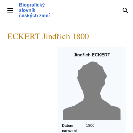
Přeskočit
Biografický
na
slovník
Hlavní menu
Hle
obsah
českých zemí
ECKERT Jindřich 1800
Jindřich ECKERT
Datum
1800
narození