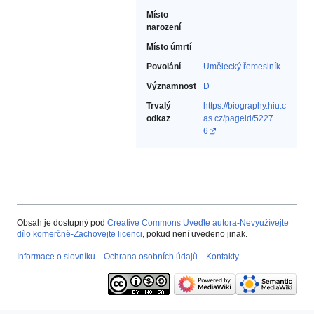
Místo
narození
Místo úmrtí
Povolání
Umělecký řemeslník‎
Významnost
D
Trvalý
https://biography.hiu.c
odkaz
as.cz/pageid/5227
6
Obsah je dostupný pod
Creative Commons Uveďte autora-Nevyužívejte
dílo komerčně-Zachovejte licenci
, pokud není uvedeno jinak.
Informace o slovníku
Ochrana osobních údajů
Kontakty