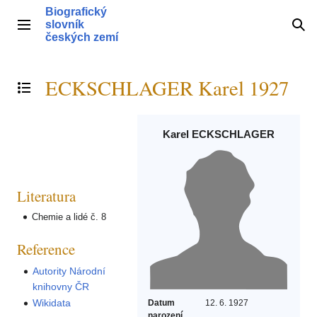
Přeskočit
Biografický
na
slovník
Hlavní menu
Hle
obsah
českých zemí
ECKSCHLAGER Karel 1927
Přepnout obsah
Karel ECKSCHLAGER
Literatura
Chemie a lidé č. 8
Reference
Autority Národní
knihovny ČR
Wikidata
Datum
12. 6. 1927
narození