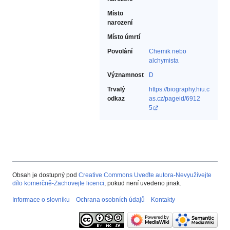
Místo
narození
Místo úmrtí
Povolání
Chemik nebo
alchymista‎
Významnost
D
Trvalý
https://biography.hiu.c
odkaz
as.cz/pageid/6912
5
Obsah je dostupný pod
Creative Commons Uveďte autora-Nevyužívejte
dílo komerčně-Zachovejte licenci
, pokud není uvedeno jinak.
Informace o slovníku
Ochrana osobních údajů
Kontakty