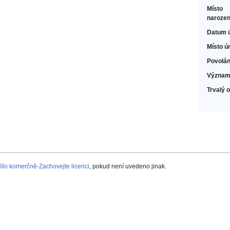
Místo
narozen
Datum 
Místo ú
Povolán
Význam
Trvalý 
lo komerčně-Zachovejte licenci
, pokud není uvedeno jinak.