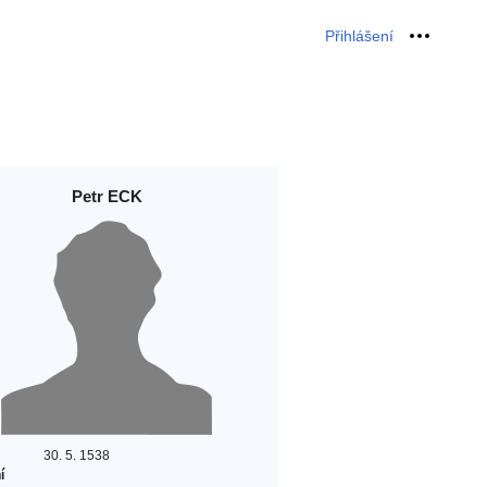
Přihlášení
Osobní 
Petr ECK
30. 5. 1538
í