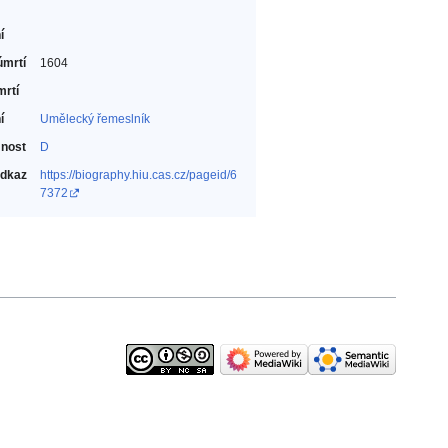
í
úmrtí
1604
mrtí
í
Umělecký řemeslník‎
nost
D
odkaz
https://biography.hiu.cas.cz/pageid/6
7372