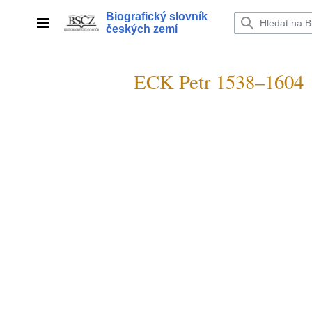
Přeskočit
Biografický slovník
na
Hlavní menu
českých zemí
obsah
ECK Petr 1538–1604