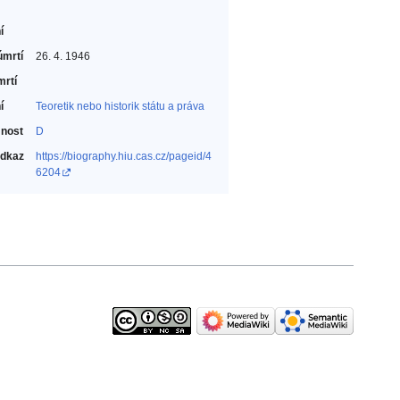
í
úmrtí
26. 4. 1946
mrtí
í
Teoretik nebo historik státu a práva‎
nost
D
odkaz
https://biography.hiu.cas.cz/pageid/4
6204