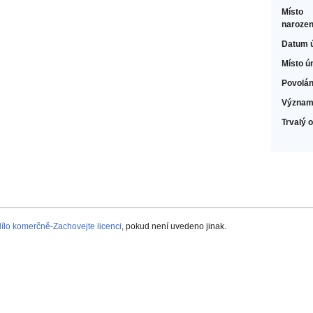
Místo
narozen
Datum 
Místo ú
Povolán
Význam
Trvalý 
lo komerčně-Zachovejte licenci
, pokud není uvedeno jinak.