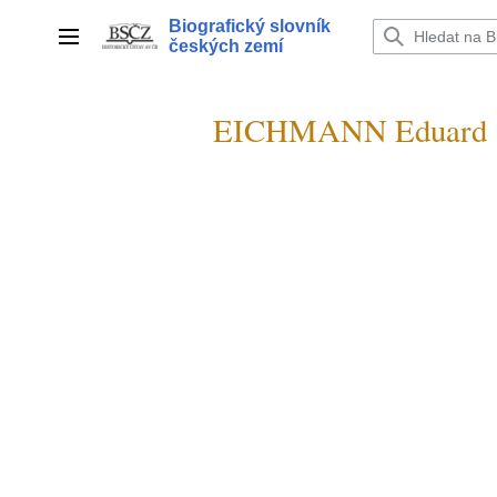
Přeskočit
Biografický slovník
na
Hlavní menu
českých zemí
obsah
EICHMANN Eduard 