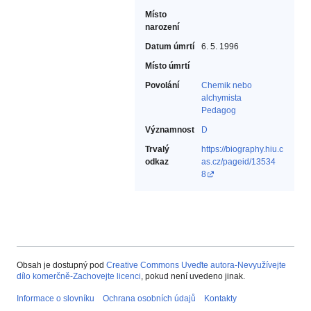
Místo
narození
Datum úmrtí
6. 5. 1996
Místo úmrtí
Povolání
Chemik nebo
alchymista‎
Pedagog‎
Významnost
D
Trvalý
https://biography.hiu.c
odkaz
as.cz/pageid/13534
8
Obsah je dostupný pod
Creative Commons Uveďte autora-Nevyužívejte
dílo komerčně-Zachovejte licenci
, pokud není uvedeno jinak.
Informace o slovníku
Ochrana osobních údajů
Kontakty