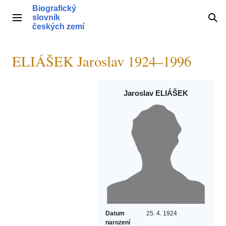
Přeskočit
Biografický
na
slovník
Hlavní menu
Hle
obsah
českých zemí
ELIÁŠEK Jaroslav 1924–1996
Jaroslav ELIÁŠEK
Datum
25. 4. 1924
narození