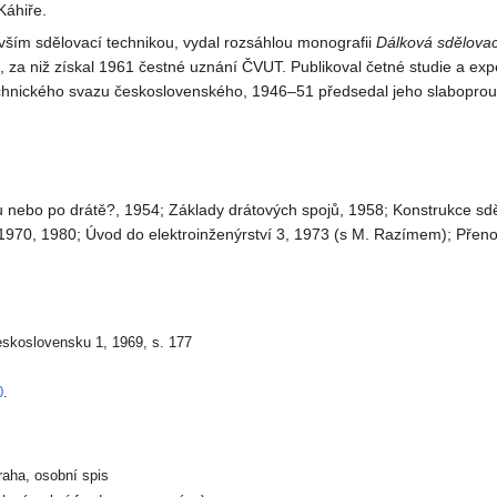
Káhiře.
vším sdělovací technikou, vydal rozsáhlou monografii
Dálková sdělovac
, za niž získal 1961 čestné uznání ČVUT. Publikoval četné studie a expe
chnického svazu československého, 1946–51 předsedal jeho slaboprou
u nebo po drátě?, 1954; Základy drátových spojů, 1958; Konstrukce sd
 1970, 1980; Úvod do elektroinženýrství 3, 1973 (s M. Razímem); Přen
eskoslovensku 1, 1969, s. 177
0
.
aha, osobní spis