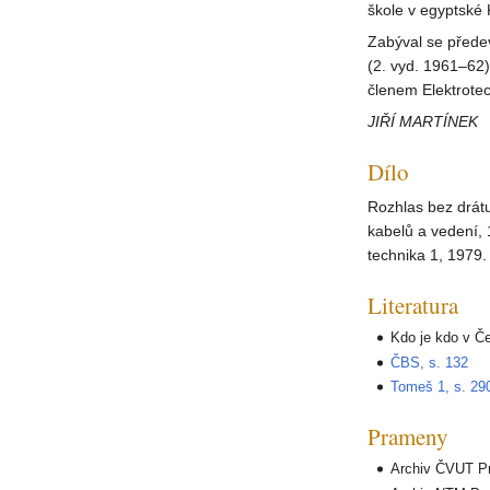
škole v egyptské 
Zabýval se přede
(2. vyd. 1961–62)
členem Elektrote
JIŘÍ MARTÍNEK
Dílo
Rozhlas bez drát
kabelů a vedení,
technika 1, 1979.
Literatura
Kdo je kdo v Č
ČBS, s. 132
Tomeš 1, s. 29
Prameny
Archiv ČVUT Pr