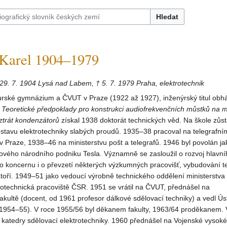
Hledat
arel 1904–1979
 29. 7. 1904 Lysá nad Labem, † 5. 7. 1979 Praha, elektrotechnik
rské gymnázium a ČVUT v Praze (1922 až 1927), inženýrský titul obháj
e
Teoretické
předpoklady pro konstrukci audiofrekvenčních můstků na
m
ztrát kondenzátorů
získal 1938 doktorát technických věd. Na škole zůs
Ústavu elektrotechniky slabých proudů. 1935–38 pracoval na telegrafní
 Praze, 1938–46 na ministerstvu pošt a telegrafů. 1946 byl povolán ja
 nového národního podniku Tesla. Významně se zasloužil o rozvoj hlavn
o koncernu i o převzetí některých výzkumných pracovišť, vybudování t
toří. 1949–51 jako vedoucí výrobně technického oddělení ministerstva
rotechnická pracoviště ČSR. 1951 se vrátil na ČVUT, přednášel na
fakultě (docent, od 1961 profesor dálkové sdělovací techniky) a vedl Ús
(1954–55). V roce 1955/56 byl děkanem fakulty, 1963/64 proděkanem. 
 katedry sdělovací elektrotechniky. 1960 přednášel na Vojenské vysoké