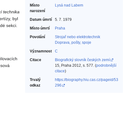
Místo
Lysá nad Labem
narození
í technika
rtízy, byl
Datum úmrtí
5. 7. 1979
dé sekci.
Místo úmrtí
Praha
Povolání
Strojař nebo elektrotechnik‎
Doprava, pošty, spoje‎
Významnost
C
ělovacích
Citace
Biografický slovník českých zemí
osová
15, Praha 2012, s. 577. (
podrobnější
citace
)
Trvalý
https://biography.hiu.cas.cz/pageid/53
odkaz
296