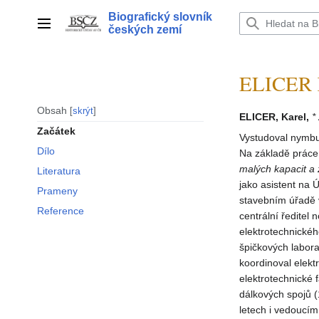
Přeskočit
Biografický slovník
na
Hlavní menu
českých zemí
obsah
ELICER K
Obsah
skrýt
ELICER, Karel,
*
Začátek
Vystudoval nymbu
Dílo
Na základě prác
malých kapacit a 
Literatura
jako asistent na 
Prameny
stavebním úřadě v
Reference
centrální ředitel
elektrotechnickéh
špičkových labora
koordinoval elekt
elektrotechnické 
dálkových spojů 
letech i vedoucím