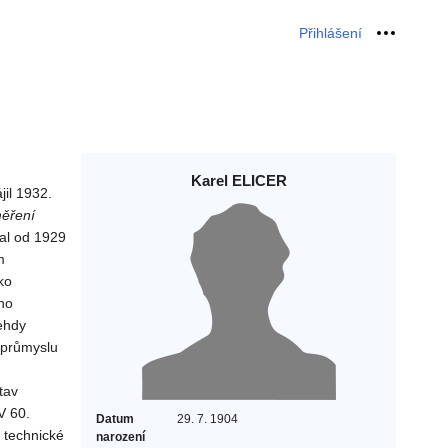
Přihlášení
Osobní 
Karel ELICER
il 1932.
ěření
tal od 1929
m
ko
ího
ehdy
 průmyslu
tav
V 60.
Datum
29. 7. 1904
 technické
narození