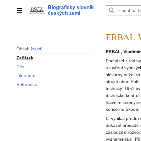
Přeskočit
Biografický slovník
na
Hlavní menu
českých zemí
obsah
ERBAL V
Obsah
skrýt
ERBAL, Vladimír
Začátek
Pocházel z rodiny
Dílo
uzavření vysokýc
slévárny neželez
Literatura
strojní obor. Pot
Reference
techniky. 1951 by
technické kontrol
hlavním inženýre
koncernu Škoda, 
E. vynikal předev
dokázal prosadit 
zasloužil o rozvo
vyznamenání. Půso