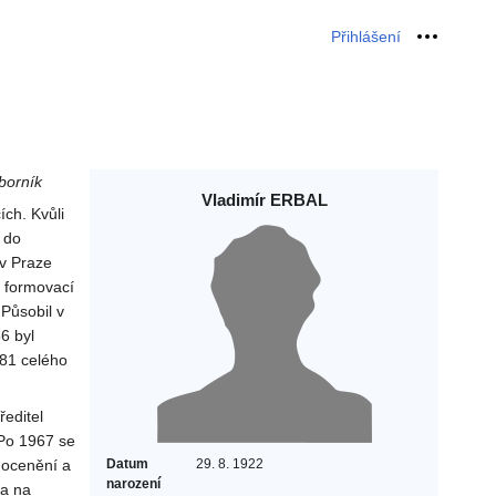
Přihlášení
Osobní 
borník
Vladimír ERBAL
ích. Kvůli
 do
v Praze
u formovací
Působil v
6 byl
981 celého
ředitel
 Po 1967 se
k ocenění a
Datum
29. 8. 1922
narození
ta na