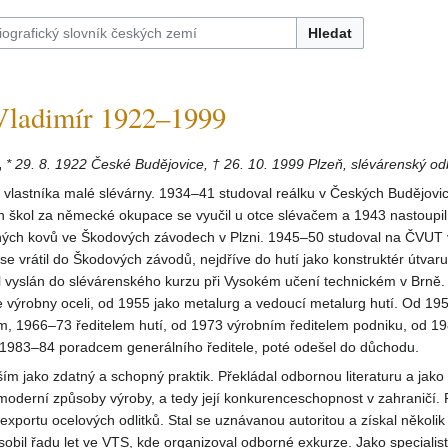
Hledat
ladimír 1922–1999
,
* 29. 8. 1922 České Budějovice, † 26. 10. 1999 Plzeň, slévárenský od
 vlastníka malé slévárny. 1934–41 studoval reálku v Českých Budějovic
h škol za německé okupace se vyučil u otce slévačem a 1943 nastoupil
ných kovů ve Škodových závodech v Plzni. 1945–50 studoval na ČVUT 
é se vrátil do Škodových závodů, nejdříve do hutí jako konstruktér útvar
l vyslán do slévárenského kurzu při Vysokém učení technickém v Brně. 
e výrobny oceli, od 1955 jako metalurg a vedoucí metalurg hutí. Od 195
m, 1966–73 ředitelem hutí, od 1973 výrobním ředitelem podniku, od 1
1983–84 poradcem generálního ředitele, poté odešel do důchodu.
ším jako zdatný a schopný praktik. Překládal odbornou literaturu a jako 
moderní způsoby výroby, a tedy její konkurenceschopnost v zahraničí.
j exportu ocelových odlitků. Stal se uznávanou autoritou a získal několi
bil řadu let ve VTS, kde organizoval odborné exkurze. Jako specialis