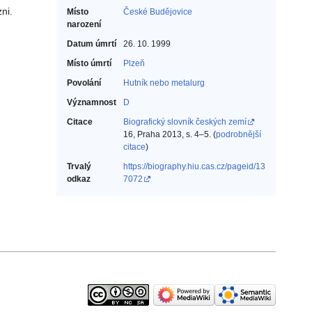
ni.
Místo
České Budějovice
narození
Datum úmrtí
26. 10. 1999
Místo úmrtí
Plzeň
Povolání
Hutník nebo metalurg‎
Významnost
D
Citace
Biografický slovník českých zemí
16, Praha 2013, s. 4–5. (
podrobnější
citace
)
Trvalý
https://biography.hiu.cas.cz/pageid/13
odkaz
7072