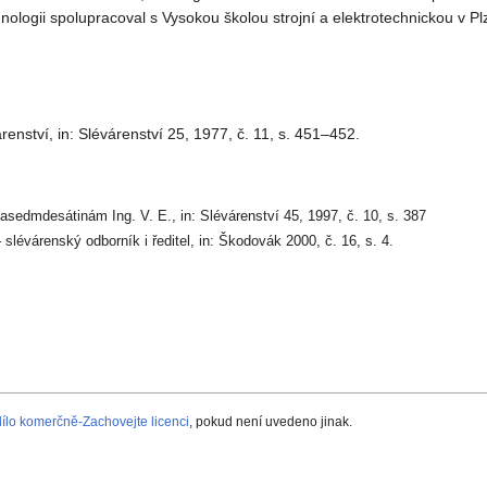
nologii spolupracoval s Vysokou školou strojní a elektrotechnickou v Plz
renství, in: Slévárenství 25, 1977, č. 11, s. 451–452.
asedmdesátinám Ing. V. E., in: Slévárenství 45, 1997, č. 10, s. 387
– slévárenský odborník i ředitel, in: Škodovák 2000, č. 16, s. 4.
lo komerčně-Zachovejte licenci
, pokud není uvedeno jinak.