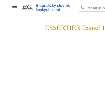
Přeskočit
Biografický slovník
na
Hlavní menu
českých zemí
obsah
ESSERTIER Daniel 1