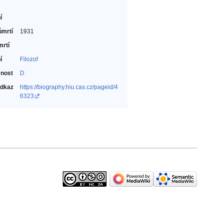
í
úmrtí
1931
mrtí
í
Filozof‎
nost
D
odkaz
https://biography.hiu.cas.cz/pageid/4
6323