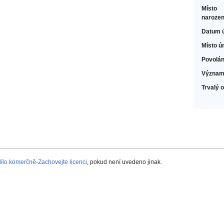
Místo
narozen
Datum 
Místo ú
Povolán
Význam
Trvalý 
lo komerčně-Zachovejte licenci
, pokud není uvedeno jinak.