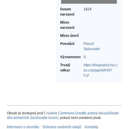
Datum
1624
narození
Místo
narození
Místo úmrtí
Povolání
Filozof‎
Spisovatel‎
Významnost
D
Trvalý
https://biography.hiu.c
odkaz
as.cz/pageid/6497
5
Obsah je dostupný pod
Creative Commons Uveďte autora-Nevyužívejte
dílo komerčně-Zachovejte licenci
, pokud není uvedeno jinak.
Informace o slovníku
Ochrana osobních údajů
Kontakty