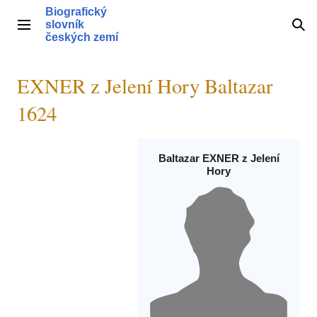
Přeskočit
Biografický
na
slovník
Hlavní menu
Hle
obsah
českých zemí
EXNER z Jelení Hory Baltazar
1624
Baltazar EXNER z Jelení
Hory