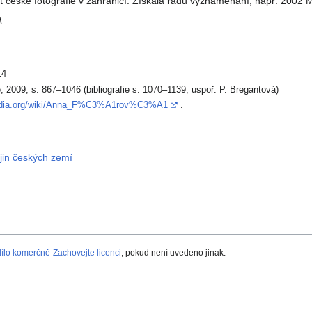
 české fotografie v zahraničí. Získala řadu vyznamenání, např. 2002 Me
A
14
e, 2009, s. 867–1046 (bibliografie s. 1070–1139, uspoř. P. Bregantová)
ipedia.org/wiki/Anna_F%C3%A1rov%C3%A1
.
ějin českých zemí
lo komerčně-Zachovejte licenci
, pokud není uvedeno jinak.