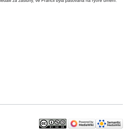
daili za zásluhy, ve Francii byla pasována na rytíře umění.