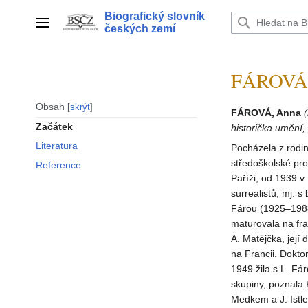
Přeskočit
Biografický slovník
na
Hlavní menu
českých zemí
obsah
FÁROVÁ 
Obsah
skrýt
FÁROVÁ, Anna
Začátek
historička umění,
Literatura
Pocházela z rodi
středoškolské pr
Reference
Paříži, od 1939 v
surrealistů, mj.
Fárou (1925–1988)
maturovala na fr
A. Matějčka, její
na Francii. Dokto
1949 žila s L. Fá
skupiny, poznala 
Medkem a J. Istle