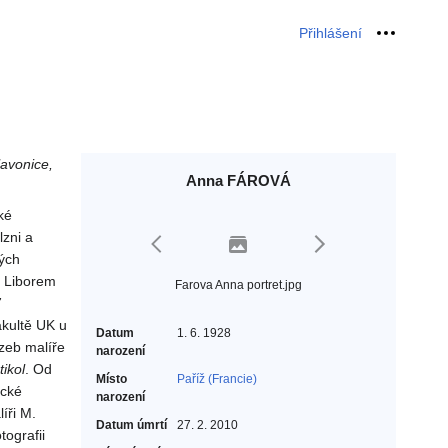
Přihlášení
Osobní 
lavonice,
Anna FÁROVÁ
ké
lzni a
dých
m Liborem
Farova Anna portret.jpg
7
akultě UK u
Datum
1. 6. 1928
azeb malíře
narození
tikol
. Od
Místo
Paříž (Francie)
ické
narození
íři M.
Datum úmrtí
27. 2. 2010
ografii