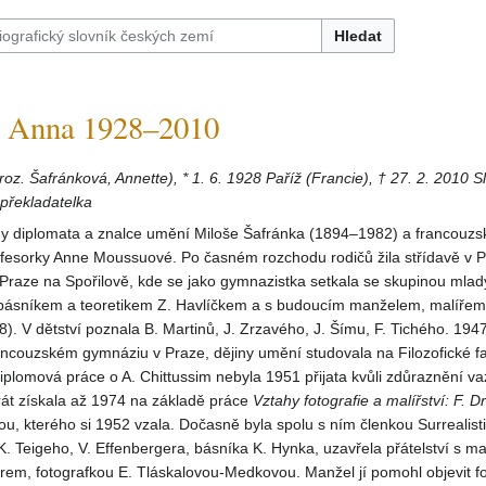
Hledat
Anna 1928–2010
(roz. Šafránková, Annette), * 1. 6. 1928 Paříž (Francie), † 27. 2. 2010 S
 překladatelka
ny diplomata a znalce umění Miloše Šafránka (1894–1982) a francouzs
ofesorky Anne Moussuové. Po časném rozchodu rodičů žila střídavě v P
 Praze na Spořilově, kde se jako gymnazistka setkala se skupinou mla
 s básníkem a teoretikem Z. Havlíčkem a s budoucím manželem, malíře
. V dětství poznala B. Martinů, J. Zrzavého, J. Šímu, F. Tichého. 194
ancouzském gymnáziu v Praze, dějiny umění studovala na Filozofické f
 diplomová práce o A. Chittussim nebyla 1951 přijata kvůli zdůraznění v
rát získala až 1974 na základě práce
Vztahy fotografie a malířství:
F. Dr
rou, kterého si 1952 vzala. Dočasně byla spolu s ním členkou Surrealist
K. Teigeho, V. Effenbergera, básníka K. Hynka, uzavřela přátelství s mal
rem, fotografkou E. Tláskalovou-Medkovou. Manžel jí pomohl objevit fot