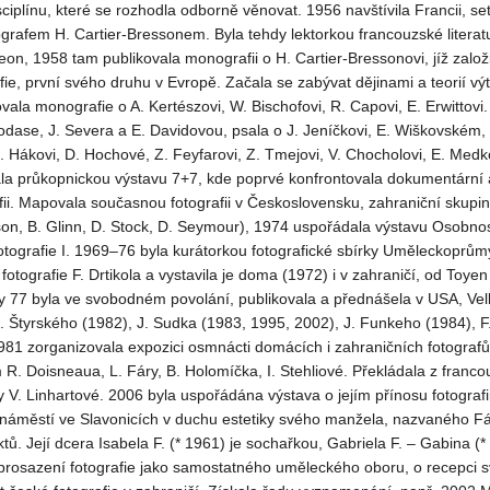
sciplínu, které se rozhodla odborně věnovat. 1956 navštívila Francii, se
grafem H. Cartier-Bressonem. Byla tehdy lektorkou francouzské literat
eon, 1958 tam publikovala monografii o H. Cartier-Bressonovi, jíž založi
ie, první svého druhu v Evropě. Začala se zabývat dějinami a teorií vý
ovala monografie o A. Kertészovi, W. Bischofovi, R. Capovi, E. Erwittovi.
odase, J. Severa a E. Davidovou, psala o J. Jeníčkovi, E. Wiškovském, 
Hákovi, D. Hochové, Z. Feyfarovi, Z. Tmejovi, V. Chocholovi, E. Medk
la průkopnickou výstavu 7+7, kde poprvé konfrontovala dokumentární 
afii. Mapovala současnou fotografii v Československu, zahraniční sku
on, B. Glinn, D. Stock, D. Seymour), 1974 uspořádala výstavu Osobnos
otografie I. 1969–76 byla kurátorkou fotografické sbírky Uměleckoprů
 fotografie F. Drtikola a vystavila je doma (1972) i v zahraničí, od Toye
 77 byla ve svobodném povolání, publikovala a přednášela v USA, Velk
 J. Štyrského (1982), J. Sudka (1983, 1995, 2002), J. Funkeho (1984), F
81 zorganizovala expozici osmnácti domácích i zahraničních fotografů
R. Doisneaua, L. Fáry, B. Holomíčka, I. Stehliové. Překládala z francouz
 V. Linhartové. 2006 byla uspořádána výstava o jejím přínosu fotografii
městí ve Slavonicích v duchu estetiky svého manžela, nazvaného Fárův
ktů. Její dcera Isabela F. (* 1961) je sochařkou, Gabriela F. – Gabina (
 o prosazení fotografie jako samostatného uměleckého oboru, o recepci 