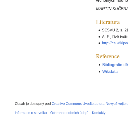
vrcholných hodnot
MARTIN KUČER
Literatura
SČSVU 2, s. 2
A. F., Dvě tvář
http://cs.wik
Reference
Bibliografie d
Wikidata
Obsah je dostupný pod
Creative Commons Uveďte autora-Nevyužívejte dí
Informace o slovníku
Ochrana osobních údajů
Kontakty