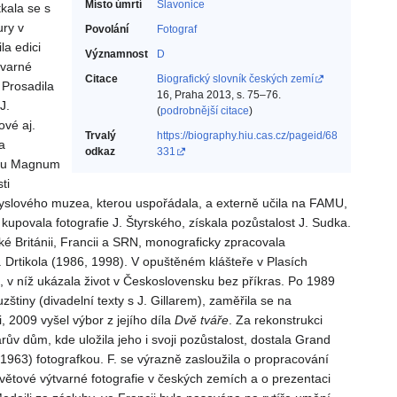
Místo úmrtí
Slavonice
tkala se s
ury v
Povolání
Fotograf‎
la edici
Významnost
D
tvarné
Citace
Biografický slovník českých zemí
 Prosadila
16, Praha 2013, s. 75–76.
J.
(
podrobnější citace
)
ové aj.
Trvalý
https://biography.hiu.cas.cz/pageid/68
a
odkaz
331
pinu Magnum
ti
myslového muzea, kterou uspořádala, a externě učila na FAMU,
n kupovala fotografie J. Štyrského, získala pozůstalost J. Sudka.
é Británii, Francii a SRN, monograficky zpracovala
. Drtikola (1986, 1998). V opuštěném klášteře v Plasích
, v níž ukázala život v Československu bez příkras. Po 1989
štiny (divadelní texty s J. Gillarem), zaměřila se na
, 2009 vyšel výbor z jejího díla
Dvě tváře
. Za rekonstrukci
 dům, kde uložila jeho i svoji pozůstalost, dostala Grand
* 1963) fotografkou. F. se výrazně zasloužila o propracování
světové výtvarné fotografie v českých zemích a o prezentaci