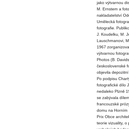
jako výtvarnou di
M. Ernstem a foto
nakladatelství Od
Umělecká fotograf
fotografie. Publik
J. Koudelku, M. J
Lauschmanovi, M. 
1967 zorganizova
výtvarnou fotogr
Photos (B. Davids
československé f
objevila depozitní
Po podpisu Charty
fotografické dílo
nedaleko Plzně 19
se zabývala dílem 
francouzské prózy
domu na Horním ná
Prix Obce archite
teorie vizuality,