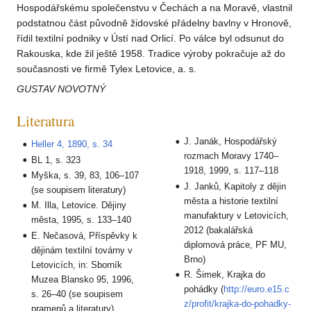
Hospodářskému společenstvu v Čechách a na Moravě, vlastnil
podstatnou část původně židovské přádelny bavlny v Hronově,
řídil textilní podniky v Ústí nad Orlicí. Po válce byl odsunut do
Rakouska, kde žil ještě 1958. Tradice výroby pokračuje až do
současnosti ve firmě Tylex Letovice, a. s.
GUSTAV NOVOTNÝ
Literatura
J. Janák, Hospodářský
Heller 4, 1890, s. 34
rozmach Moravy 1740–
BL 1, s. 323
1918, 1999, s. 117–118
Myška, s. 39, 83, 106–107
J. Janků, Kapitoly z dějin
(se soupisem literatury)
města a historie textilní
M. Illa, Letovice. Dějiny
manufaktury v Letovicích,
města, 1995, s. 133–140
2012 (bakalářská
E. Nečasová, Příspěvky k
diplomová práce, PF MU,
dějinám textilní továrny v
Brno)
Letovicích, in: Sborník
R. Šimek, Krajka do
Muzea Blansko 95, 1996,
pohádky (
http://euro.e15.c
s. 26–40 (se soupisem
z/profit/krajka-do-pohadky-
pramenů a literatury)