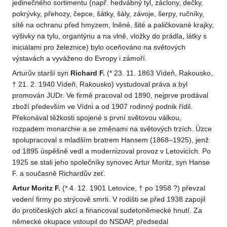
jedinečného sortimentu (např. hedvábný tyl, záclony, dečky,
pokrývky, přehozy, čepce, šátky, šály, závoje, šerpy, ručníky,
sítě na ochranu před hmyzem, lněné, šité a paličkované krajky,
výšivky na tylu, organtýnu a na vlně, vložky do prádla, látky s
iniciálami pro železnice) bylo oceňováno na světových
výstavách a vyváženo do Evropy i zámoří.
Arturův starší syn
Richard F.
(* 23. 11. 1863 Vídeň, Rakousko,
† 21. 2. 1940 Vídeň, Rakousko) vystudoval práva a byl
promován JUDr. Ve firmě pracoval od 1890, nejprve prodával
zboží především ve Vídni a od 1907 rodinný podnik řídil.
Překonával těžkosti spojené s první světovou válkou,
rozpadem monarchie a se změnami na světových trzích. Úzce
spolupracoval s mladším bratrem Hansem (1868–1925), jenž
od 1895 úspěšně vedl a modernizoval provoz v Letovicích. Po
1925 se stali jeho společníky synovec Artur Moritz, syn Hanse
F. a současně Richardův zeť.
Artur Moritz F.
(* 4. 12. 1901 Letovice, † po 1958 ?) převzal
vedení firmy po strýcově smrti. V rodišti se před 1938 zapojil
do protičeských akcí a financoval sudetoněmecké hnutí. Za
německé okupace vstoupil do NSDAP, předsedal