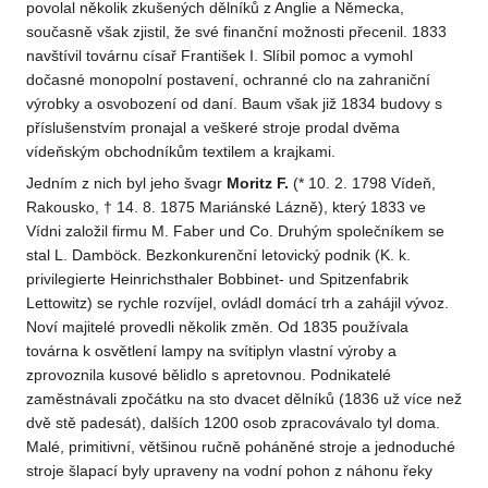
povolal několik zkušených dělníků z Anglie a Německa,
současně však zjistil, že své finanční možnosti přecenil. 1833
navštívil továrnu císař František I. Slíbil pomoc a vymohl
dočasné monopolní postavení, ochranné clo na zahraniční
výrobky a osvobození od daní. Baum však již 1834 budovy s
příslušenstvím pronajal a veškeré stroje prodal dvěma
vídeňským obchodníkům textilem a krajkami.
Jedním z nich byl jeho švagr
Moritz F.
(* 10. 2. 1798 Vídeň,
Rakousko, † 14. 8. 1875 Mariánské Lázně), který 1833 ve
Vídni založil firmu M. Faber und Co. Druhým společníkem se
stal L. Damböck. Bezkonkurenční letovický podnik (K. k.
privilegierte Heinrichsthaler Bobbinet- und Spitzenfabrik
Lettowitz) se rychle rozvíjel, ovládl domácí trh a zahájil vývoz.
Noví majitelé provedli několik změn. Od 1835 používala
továrna k osvětlení lampy na svítiplyn vlastní výroby a
zprovoznila kusové bělidlo s apretovnou. Podnikatelé
zaměstnávali zpočátku na sto dvacet dělníků (1836 už více než
dvě stě padesát), dalších 1200 osob zpracovávalo tyl doma.
Malé, primitivní, většinou ručně poháněné stroje a jednoduché
stroje šlapací byly upraveny na vodní pohon z náhonu řeky