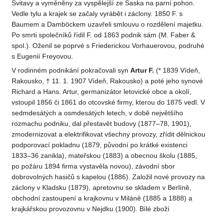
Svitavy a vyměněny za vyspělejší ze Saska na parní pohon.
Vedle tylu a krajek se začaly vyrábět i záclony. 1850 F. s
Baumem a Damböckem uzavřeli smlouvu o rozdělení majetku.
Po smrti společníků řídil F. od 1863 podnik sám (M. Faber &
spol.). Oženil se poprvé s Friederickou Vorhauerovou, podruhé
s Eugenií Freyovou.
V rodinném podnikání pokračovali syn
Artur F.
(* 1839 Vídeň,
Rakousko, † 11. 1. 1907 Vídeň, Rakousko) a poté jeho synové
Richard a Hans. Artur, germanizátor letovické obce a okolí,
vstoupil 1856 či 1861 do otcovské firmy, kterou do 1875 vedl. V
sedmdesátých a osmdesátých letech, v době největšího
rozmachu podniku, dal přestavět budovy (1877–78, 1901),
zmodernizovat a elektrifikovat všechny provozy, zřídit dělnickou
podporovací pokladnu (1879, původní po krátké existenci
1833–36 zanikla), mateřskou (1883) a obecnou školu (1885,
po požáru 1894 firma vystavěla novou), závodní sbor
dobrovolných hasičů s kapelou (1886). Založil nové provozy na
záclony v Kladsku (1879), apretovnu se skladem v Berlíně,
obchodní zastoupení a krajkovnu v Miláně (1885 a 1888) a
krajkářskou provozovnu v Nejdku (1900). Bílé zboží