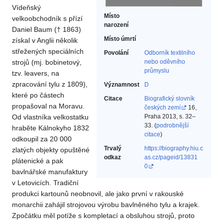
Vídeňský
Místo
velkoobchodník s přízí
narození
Daniel Baum († 1863)
Místo úmrtí
získal v Anglii několik
střežených speciálních
Povolání
Odborník textilního
strojů (mj. bobinetový,
nebo oděvního
průmyslu‎
tzv. leavers, na
zpracování tylu z 1809),
Významnost
D
které po částech
Citace
Biografický slovník
propašoval na Moravu.
českých zemí
16,
Od vlastníka velkostatku
Praha 2013, s. 32–
33. (
podrobnější
hraběte Kálnokyho 1832
citace
)
odkoupil za 20 000
Trvalý
https://biography.hiu.c
zlatých objekty opuštěné
odkaz
as.cz/pageid/13831
plátenické a pak
0
bavlnářské manufaktury
v Letovicích. Tradiční
produkci kartounů neobnovil, ale jako první v rakouské
monarchii zahájil strojovou výrobu bavlněného tylu a krajek.
Zpočátku měl potíže s kompletací a obsluhou strojů, proto