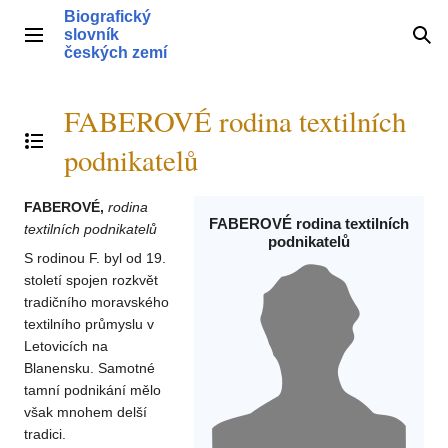
Přeskočit
Biografický
na
slovník
Hlavní menu
Hle
obsah
českých zemí
FABEROVÉ rodina textilních
Přepnout obsah
podnikatelů
FABEROVÉ,
rodina
FABEROVÉ rodina textilních
textilních podnikatelů
podnikatelů
S rodinou F. byl od 19.
století spojen rozkvět
tradičního moravského
textilního průmyslu v
Letovicích na
Blanensku. Samotné
tamní podnikání mělo
však mnohem delší
tradici.