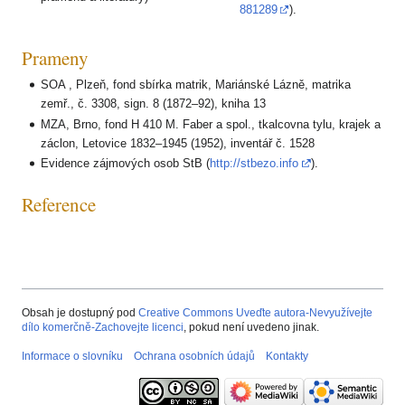
881289
).
Prameny
SOA , Plzeň, fond sbírka matrik, Mariánské Lázně, matrika
zemř., č. 3308, sign. 8 (1872–92), kniha 13
MZA, Brno, fond H 410 M. Faber a spol., tkalcovna tylu, krajek a
záclon, Letovice 1832–1945 (1952), inventář č. 1528
Evidence zájmových osob StB (
http://stbezo.info
).
Reference
Obsah je dostupný pod
Creative Commons Uveďte autora-Nevyužívejte
dílo komerčně-Zachovejte licenci
, pokud není uvedeno jinak.
Informace o slovníku
Ochrana osobních údajů
Kontakty