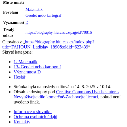
Místo úmrtí
Matematik‎
Povolání
Geodet nebo kartograf‎
Významnost
D
Trvalý
https://biography.hiu.cas.cz/pageid/70816
odkaz
Citováno z „
https://biography.hiu.cas.cz/index.php?
title=FAHOUN_Ladislav_1890&oldid=623439
“
Skryté kategorie:
1- Matematik
13- Geodet nebo kartograf
Významnost D
Heslář
Stránka byla naposledy editována 14. 8. 2025 v 10:14.
Obsah je dostupný pod
Creative Commons Uveďte autora-
Nevyužívejte dílo komerčně-Zachovejte licenci
, pokud není
uvedeno jinak.
Informace o slovníku
Ochrana osobních údajů
Kontakty