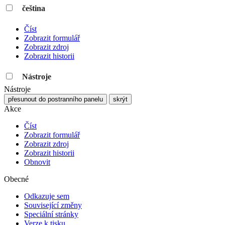
čeština
Číst
Zobrazit formulář
Zobrazit zdroj
Zobrazit historii
Nástroje
Nástroje
přesunout do postranního panelu
skrýt
Akce
Číst
Zobrazit formulář
Zobrazit zdroj
Zobrazit historii
Obnovit
Obecné
Odkazuje sem
Související změny
Speciální stránky
Verze k tisku