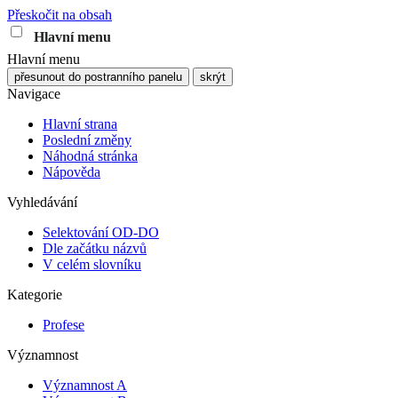
Přeskočit na obsah
Hlavní menu
Hlavní menu
přesunout do postranního panelu
skrýt
Navigace
Hlavní strana
Poslední změny
Náhodná stránka
Nápověda
Vyhledávání
Selektování OD-DO
Dle začátku názvů
V celém slovníku
Kategorie
Profese
Významnost
Významnost A