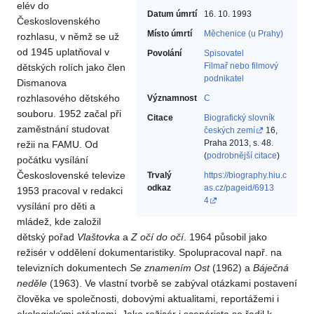
elév do
Datum úmrtí
16. 10. 1993
Československého
Místo úmrtí
Měchenice (u Prahy)
rozhlasu, v němž se už
od 1945 uplatňoval v
Povolání
Spisovatel‎
Filmař nebo filmový
dětských rolích jako člen
podnikatel‎
Dismanova
rozhlasového dětského
Významnost
C
souboru. 1952 začal při
Citace
Biografický slovník
zaměstnání studovat
českých zemí
16,
Praha 2013, s. 48.
režii na FAMU. Od
(
podrobnější citace
)
počátku vysílání
Československé televize
Trvalý
https://biography.hiu.c
odkaz
as.cz/pageid/6913
1953 pracoval v redakci
4
vysílání pro děti a
mládež, kde založil
dětský pořad
Vlaštovka
a
Z očí do očí
. 1964 působil jako
režisér v oddělení dokumentaristiky. Spolupracoval např. na
televizních dokumentech
Se znamením Ost
(1962) a
Báječná
neděle
(1963). Ve vlastní tvorbě se zabýval otázkami postavení
člověka ve společnosti, dobovými aktualitami, reportážemi i