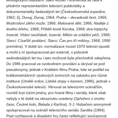
ekologickými otázkami. Jako režisér i scenárista se řadil k
předním reprezentantům televizní publicistiky a
dokumentaristiky šedesátých let (
Československá expedice
,
1962;
Ej, Dunaj, Dunaj
, 1964;
Praha – devadesát šest
, 1965;
Mudrosloví zlého muže
, 1966;
Malované děti
, 1966;
Naděje z
levého břehu
, 1968;
Příběh koně Koroka
, 1968; dva triptychy
Inzerát: Vítání neviňátek, Inzerát, Milión ve zvláštní péči
, 1968;
Starci: Císařští poddaní, Starci, Čas pro tři milióny
, 1968, 1990
premiéra). V době tzv. normalizace musel 1970 televizi opustit
a mohl s ní spolupracovat jen externě, v polovině
sedmdesátých let mu i tato možnost byla přechodně odepřena.
Do 1986 pracoval ve svobodném povolání a skrýval se pod
pseudonymy, jednak v Krátkém filmu Praha, kde se podílel na
krátkometrážních výukových snímcích na zakázku pro různé
instituce (
Umělé srdce
;
Lidské stopy v kameni
, 1986), jednak v
Československé televizi. Věnoval se televizním scénářům,
rovněž kryt cizími jmény, pro hrané filmy i seriály, které však
nebyly v té době na obrazovku uvedeny (
Spřežení z onoho
času
,
Čestné kolo
,
Balada z Karlína
). S J. Hubačem anonymně
spolupracoval na scénáři televizního seriálu
Sanitka
(1984).
Psal rozhlasové a divadelní hry často reflektující současnost