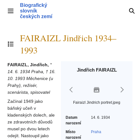
Přeskočit
Biografický
na
slovník
Hlavní menu
Hle
obsah
českých zemí
FAIRAIZL Jindřich 1934–
Přepnout obsah
1993
FAIRAIZL, Jindřich,
*
Jindřich FAIRAIZL
14. 6. 1934 Praha, † 16.
10. 1993 Měchenice (u
Prahy), režisér,
scenárista, spisovatel
Začínal 1949 jako
Fairaizl Jindrich portret.jpeg
báňský učeň v
kladenských dolech, ale
Datum
14. 6. 1934
ze zdravotních důvodů
narození
musel po dvou letech
Místo
Praha
odejít. Nastoupil jako
narození