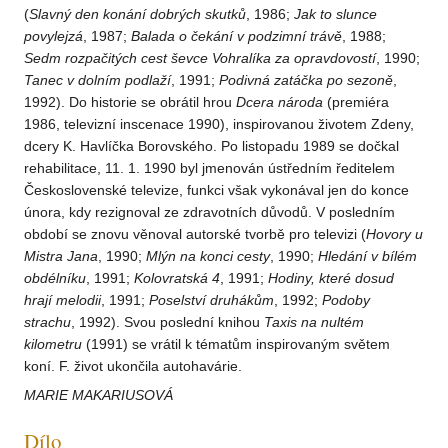
(
Slavný den konání dobrých skutků
, 1986;
Jak to slunce
povylejzá
, 1987;
Balada o čekání v podzimní trávě
, 1988;
Sedm rozpačitých cest ševce Vohralíka za opravdovostí
, 1990;
Tanec v dolním podlaží
, 1991;
Podivná zatáčka po sezoně
,
1992). Do historie se obrátil hrou
Dcera národa
(premiéra
1986, televizní inscenace 1990), inspirovanou životem Zdeny,
dcery K. Havlíčka Borovského. Po listopadu 1989 se dočkal
rehabilitace, 11. 1. 1990 byl jmenován ústředním ředitelem
Československé televize, funkci však vykonával jen do konce
února, kdy rezignoval ze zdravotních důvodů. V posledním
období se znovu věnoval autorské tvorbě pro televizi (
Hovory u
Mistra Jana
, 1990;
Mlýn na konci cesty
, 1990;
Hledání v bílém
obdélníku
, 1991;
Kolovratská 4
, 1991;
Hodiny, které dosud
hrají melodii
, 1991;
Poselství druhákům
, 1992;
Podoby
strachu
, 1992). Svou poslední knihou
Taxis na nultém
kilometru
(1991) se vrátil k tématům inspirovaným světem
koní. F. život ukončila autohavárie.
MARIE MAKARIUSOVÁ
Dílo