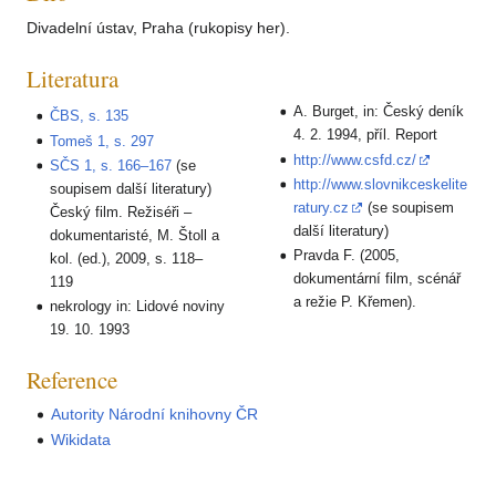
Divadelní ústav, Praha (rukopisy her).
Literatura
A. Burget, in: Český deník
ČBS, s. 135
4. 2. 1994, příl. Report
Tomeš 1, s. 297
http://www.csfd.cz/
SČS 1, s. 166–167
(se
http://www.slovnikceskelite
soupisem další literatury)
ratury.cz
(se soupisem
Český film. Režiséři –
další literatury)
dokumentaristé, M. Štoll a
Pravda F. (2005,
kol. (ed.), 2009, s. 118–
dokumentární film, scénář
119
a režie P. Křemen).
nekrology in: Lidové noviny
19. 10. 1993
Reference
Autority Národní knihovny ČR
Wikidata