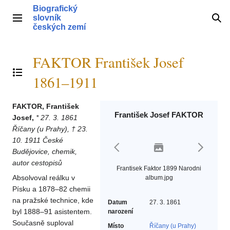
Přeskočit
Biografický
na
slovník
Hlavní menu
Hle
obsah
českých zemí
FAKTOR František Josef
Přepnout obsah
1861–1911
FAKTOR, František
František Josef FAKTOR
Josef,
* 27. 3. 1861
Říčany (u Prahy), † 23.
10. 1911 České
Budějovice, chemik,
autor cestopisů
Frantisek Faktor 1899 Narodni
Absolvoval reálku v
album.jpg
Písku a 1878–82 chemii
na pražské technice, kde
Datum
27. 3. 1861
byl 1888–91 asistentem.
narození
Současně suploval
Místo
Říčany (u Prahy)