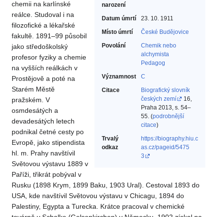
chemii na karlínské
narození
reálce. Studoval i na
Datum úmrtí
23. 10. 1911
filozofické a lékařské
Místo úmrtí
České Budějovice
fakultě. 1891–99 působil
Povolání
Chemik nebo
jako středoškolský
alchymista‎
profesor fyziky a chemie
Pedagog‎
na vyšších reálkách v
Významnost
C
Prostějově a poté na
Starém Městě
Citace
Biografický slovník
českých zemí
16,
pražském. V
Praha 2013, s. 54–
osmdesátých a
55. (
podrobnější
devadesátých letech
citace
)
podnikal četné cesty po
Trvalý
https://biography.hiu.c
Evropě, jako stipendista
odkaz
as.cz/pageid/5475
hl. m. Prahy navštívil
3
Světovou výstavu 1889 v
Paříži, třikrát pobýval v
Rusku (1898 Krym, 1899 Baku, 1903 Ural). Cestoval 1893 do
USA, kde navštívil Světovou výstavu v Chicagu, 1894 do
Palestiny, Egypta a Turecka. Krátce pracoval v chemické