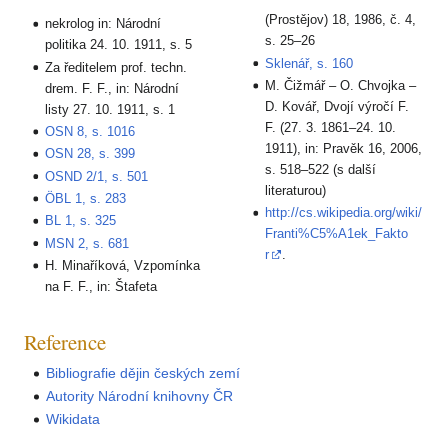
(Prostějov) 18, 1986, č. 4,
nekrolog in: Národní
s. 25–26
politika 24. 10. 1911, s. 5
Sklenář, s. 160
Za ředitelem prof. techn.
M. Čižmář – O. Chvojka –
drem. F. F., in: Národní
D. Kovář, Dvojí výročí F.
listy 27. 10. 1911, s. 1
F. (27. 3. 1861–24. 10.
OSN 8, s. 1016
1911), in: Pravěk 16, 2006,
OSN 28, s. 399
s. 518–522 (s další
OSND 2/1, s. 501
literaturou)
ÖBL 1, s. 283
http://cs.wikipedia.org/wiki/
BL 1, s. 325
Franti%C5%A1ek_Fakto
MSN 2, s. 681
r
.
H. Minaříková, Vzpomínka
na F. F., in: Štafeta
Reference
Bibliografie dějin českých zemí
Autority Národní knihovny ČR
Wikidata