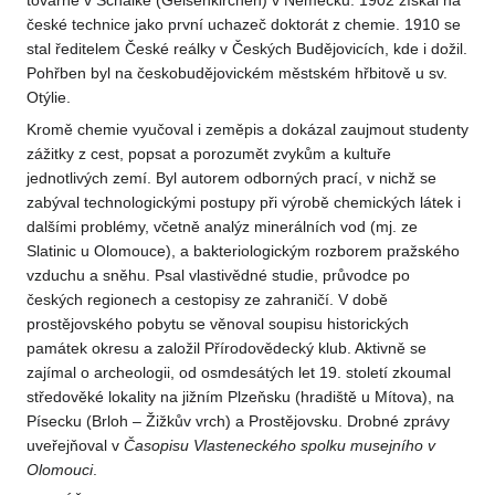
továrně v Schalke (Gelsenkirchen) v Německu. 1902 získal na
české technice jako první uchazeč doktorát z chemie. 1910 se
stal ředitelem České reálky v Českých Budějovicích, kde i dožil.
Pohřben byl na českobudějovickém městském hřbitově u sv.
Otýlie.
Kromě chemie vyučoval i zeměpis a dokázal zaujmout studenty
zážitky z cest, popsat a porozumět zvykům a kultuře
jednotlivých zemí. Byl autorem odborných prací, v nichž se
zabýval technologickými postupy při výrobě chemických látek i
dalšími problémy, včetně analýz minerálních vod (mj. ze
Slatinic u Olomouce), a bakteriologickým rozborem pražského
vzduchu a sněhu. Psal vlastivědné studie, průvodce po
českých regionech a cestopisy ze zahraničí. V době
prostějovského pobytu se věnoval soupisu historických
památek okresu a založil Přírodovědecký klub. Aktivně se
zajímal o archeologii, od osmdesátých let 19. století zkoumal
středověké lokality na jižním Plzeňsku (hradiště u Mítova), na
Písecku (Brloh – Žižkův vrch) a Prostějovsku. Drobné zprávy
uveřejňoval v
Časopisu Vlasteneckého spolku musejního v
Olomouci
.