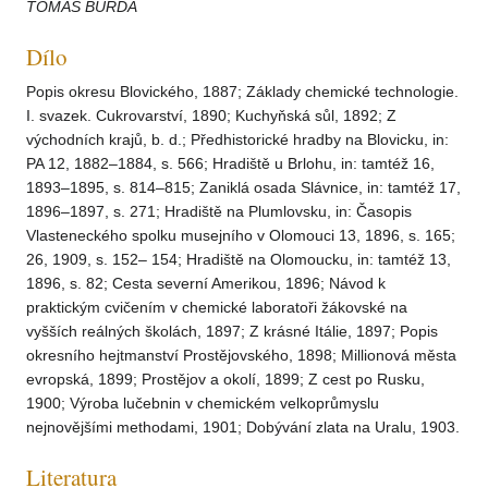
TOMÁŠ BURDA
Dílo
Popis okresu Blovického, 1887; Základy chemické technologie.
I. svazek. Cukrovarství, 1890; Kuchyňská sůl, 1892; Z
východních krajů, b. d.; Předhistorické hradby na Blovicku, in:
PA 12, 1882–1884, s. 566; Hradiště u Brlohu, in: tamtéž 16,
1893–1895, s. 814–815; Zaniklá osada Slávnice, in: tamtéž 17,
1896–1897, s. 271; Hradiště na Plumlovsku, in: Časopis
Vlasteneckého spolku musejního v Olomouci 13, 1896, s. 165;
26, 1909, s. 152– 154; Hradiště na Olomoucku, in: tamtéž 13,
1896, s. 82; Cesta severní Amerikou, 1896; Návod k
praktickým cvičením v chemické laboratoři žákovské na
vyšších reálných školách, 1897; Z krásné Itálie, 1897; Popis
okresního hejtmanství Prostějovského, 1898; Millionová města
evropská, 1899; Prostějov a okolí, 1899; Z cest po Rusku,
1900; Výroba lučebnin v chemickém velkoprůmyslu
nejnovějšími methodami, 1901; Dobývání zlata na Uralu, 1903.
Literatura