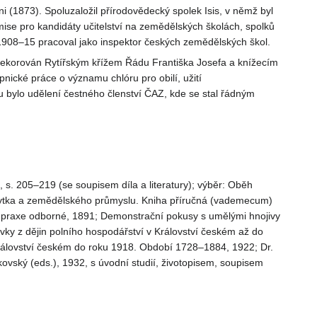
i (1873). Spoluzaložil přírodovědecký spolek Isis, v němž byl
mise pro kandidáty učitelství na zemědělských školách, spolků
1908–15 pracoval jako inspektor českých zemědělských škol.
 dekorován Rytířským křížem Řádu Františka Josefa a knížecím
ické práce o významu chlóru pro obilí, užití
u bylo udělení čestného členství ČAZ, kde se stal řádným
, s. 205–219 (se soupisem díla a literatury); výběr: Oběh
bytka a zemědělského průmyslu. Kniha příručná (vademecum)
i praxe odborné, 1891; Demonstrační pokusy s umělými hnojivy
ky z dějin polního hospodářství v Království českém až do
rálovství českém do roku 1918. Období 1728–1884, 1922; Dr.
ovský (eds.), 1932, s úvodní studií, životopisem, soupisem