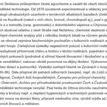
liem Stoklasou průkopníkem české agrochemie a zasáhl do všech oborů 
dělské technologie. Od 1870 soustavně experimentoval a vědecky pra
logií ultrabazických uzavřenin v terciérních alkalických bazaltech (čedi
tě na Kozákově (nalezl v nich olivín, bronzit, chromdiopsid aj.), psal o 
ře a o tremolitu (resp. grammatitu) z dolomitického vápence u Chýnova
h studoval rašelinu z okolí Stráže nad Nežárkou, chemické vlastnosti v
ejnil chemické analýzy půd z několika českých lokalit na různém geol
i se věnoval zejména biochemickým pochodům v kulturních rostlinách 
ní hnojiv. Zveřejňoval výsledky vegetačních pokusů s kulturními rostl
ezbytnosti přítomnosti chlóru a fosforu v těchto rostlinách, pojednání 
gických pokusech (podrobně si všímal hlavně lihovarství i škrobařství a 
 zemědělství; nakonec obrátil pozornost na dějiny školství. Výzkumno
bez dotací a pomocníků. Výsledky uveřejnil hlavně ve
Zprávách o hos
0–96). Dále přispíval do patnácti odborných časopisů, např. do
Listů 
digoval,
Českých listů hospodářských
,
Časopisu pro průmysl chemický
 Österreich
,
Archivu pro přírodovědecké prozkoumání Čech
a
Českosl
mědělské technologie nevydal. Psal hesla do
Ottova slovníku naučnéh
ánky a brožury např. o zlepšení hygienických a technických podmínek 
ání ovoce na domácí likéry, přípravě medového vína, výrobě mýdla ad.
vních lihovarů a mlékáren.