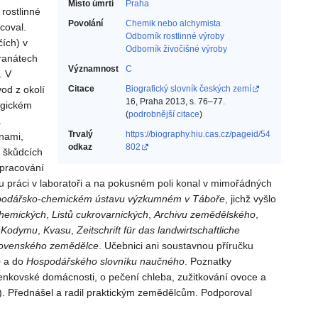
Místo úmrtí
Praha
rostlinné
Povolání
Chemik nebo alchymista‎
coval.
Odborník rostlinné výroby‎
čích) v
Odborník živočišné výroby‎
granátech
Významnost
C
. V
od z okolí
Citace
Biografický slovník českých zemí
16, Praha 2013, s. 76–77.
ogickém
(
podrobnější citace
)
a
Trvalý
https://biography.hiu.cas.cz/pageid/54
inami,
odkaz
802
o škůdcích
zpracování
u práci v laboratoři a na pokusném poli konal v mimořádných
podářsko-chemickém ústavu výzkumném v Táboře
, jichž vyšlo
chemických
,
Listů cukrovarnických
,
Archivu zemědělského
,
,
Kodymu
,
Kvasu
,
Zeitschrift für das landwirtschaftliche
ovenského zemědělce
. Učebnici ani soustavnou příručku
o
a do
Hospodářského slovníku naučného
. Poznatky
venkovské domácnosti, o pečení chleba, zužitkování ovoce a
). Přednášel a radil praktickým zemědělcům. Podporoval