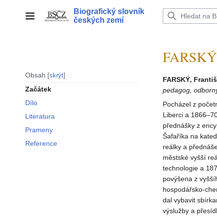
Přeskočit
Biografický slovník
na
Hlavní menu
českých zemí
obsah
FARSKÝ F
Obsah
skrýt
FARSKÝ, Františ
Začátek
pedagog, odborný
Dílo
Pocházel z početn
Liberci a 1866–7
Literatura
přednášky z encyk
Prameny
Šafaříka na kated
Reference
reálky a přednáše
městské vyšší reá
technologie a 18
povýšena z vyšší
hospodářsko-chem
dal vybavit sbír
výslužby a přesídl