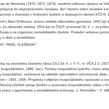
cesty do Německa (1870, 1872, 1874), navštívil světovou výstavu ve Vídn
přispíval do stejnojmenného časopisu. Byl i členem státní zkušební ko
varnický a chemický v Království českém a dopisujícím členem KČS N. 
nil s Marií Křížkovou, dcerou ředitele táborského gymnázia. 1892 byl
 Za občanské zásluhy. 1924 byl na ČVUT promován Dr. h. c. za průkopn
nojiv a za organizaci zemědělského školství. Poslední veřejnou pocto
y o vědu a zemědělství.
Ý, PAVEL VLAŠÍMSKÝ
ka na zemřelého čestného člena ČA Z Dr. h. c. F. F., in: VČA Z 3, 1927
 hospodářském, 1880; (ed.), Poměry hospodářství polního, chovu do
y hospodářství, sestavená na základě nejnovějších vymožeností vědy 
im r. 1903, 1906; Příspěvky k dějinám hospodářského vyučování a úryv
 Stručný přehled vývoje školství a vyučování hospodářského vůbec v K
né práce z agrochemie a zemědělského průmyslu, J. Hromádko – V. Vilik