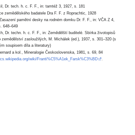
il, Dr. tech. h. c. F. F., in: tamtéž 3, 1927, s. 181
e zemědělského badatele Dra F. F. z Roprachtic, 1928
 Zasazení pamětní desky na rodném domku Dr. F. F., in: VČA Z 4,
s. 648–649
h, Dr. techn. h. c. F. F., in: Zemědělští buditelé. Sbírka životopisů
 zemědělství zasloužilých, M. Michálek (ed.), 1937, s. 301–320 (s
ým soupisem díla a literatury)
Bernard a kol., Mineralogie Československa, 1981, s. 69, 84
//cs.wikipedia.org/wiki/Franti%C5%A1ek_Farsk%C3%BD
.