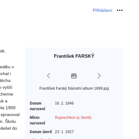
Přihlášení
Osobní 
ik,
František FARSKÝ
eálku v
chal i
jtěcha
o vyšší
František Farský Národní album 1899.jpg
 chemie
uk a
Datum
16. 2. 1846
yla 1900
narození
 spravoval
Místo
Ruprechtice (u Semil)
m. Školu
narození
odešel do
Datum úmrtí
23. 1. 1927