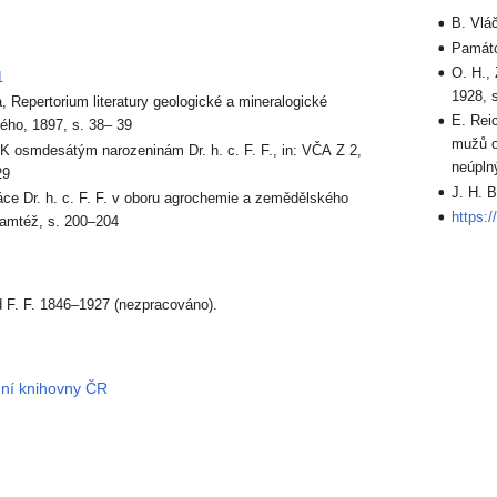
B. Vláč
Památc
O. H.,
1
1928, 
, Repertorium literatury geologické a mineralogické
E. Reic
ého, 1897, s. 38– 39
mužů o
 K osmdesátým narozeninám Dr. h. c. F. F., in: VČA Z 2,
neúpln
29
J. H. 
áce Dr. h. c. F. F. v oboru agrochemie a zemědělského
https:
tamtéž, s. 200–204
d F. F. 1846–1927 (nezpracováno).
dní knihovny ČR