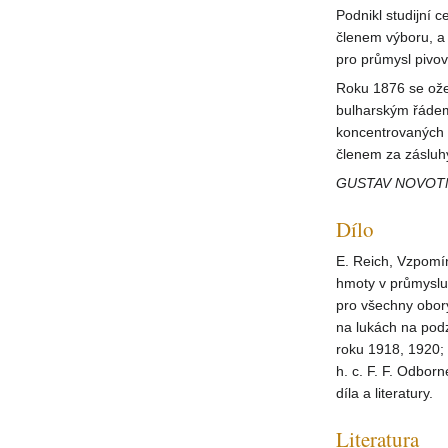
Podnikl studijní 
členem výboru, a 
pro průmysl pivo
Roku 1876 se ože
bulharským řádem
koncentrovaných h
členem za zásluh
GUSTAV NOVOTN
Dílo
E. Reich, Vzpomín
hmoty v průmyslu
pro všechny obor
na lukách na podz
roku 1918, 1920;
h. c. F. F. Odbor
díla a literatury.
Literatura