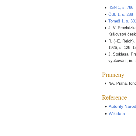
HSN 1, s. 786
ÖBL 1, s. 288
Tomeš 1, s. 30
J. V. Procházka
Království česk
R. (=E. Reich),
1926, s. 128–1
J. Stoklasa, Pr
vyučování, in: 
Prameny
NA, Praha, fon
Reference
Autority Náro
Wikidata