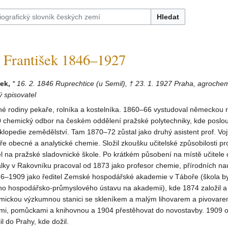
Hledat
rantišek 1846–1927
ek,
* 16. 2. 1846 Ruprechtice (u Semil), † 23. 1. 1927 Praha, agrochem
 spisovatel
é rodiny pekaře, rolníka a kostelníka. 1860–66 vystudoval německou r
0 chemický odbor na českém oddělení pražské polytechniky, kde poslou
lopedie zemědělství. Tam 1870–72 zůstal jako druhý asistent prof. Vo
ře obecné a analytické chemie. Složil zkoušku učitelské způsobilosti pr
l na pražské sladovnické škole. Po krátkém působení na místě učitele
lky v Rakovníku pracoval od 1873 jako profesor chemie, přírodních na
76–1909 jako ředitel Zemské hospodářské akademie v Táboře (škola b
ho hospodářsko-průmyslového ústavu na akademii), kde 1874 založil a
ickou výzkumnou stanici se skleníkem a malým lihovarem a pivovare
kami, pomůckami a knihovnou a 1904 přestěhovat do novostavby. 1909 
il do Prahy, kde dožil.