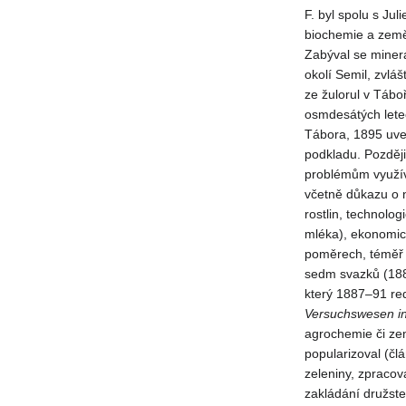
F. byl spolu s Ju
biochemie a země
Zabýval se minera
okolí Semil, zvláš
ze žulorul v Tábo
osmdesátých letec
Tábora, 1895 uveř
podkladu. Pozděj
problémům využívá
včetně důkazu o n
rostlin, technolo
mléka), ekonomice
poměrech, téměř 
sedm svazků (188
který 1887–91 re
Versuchswesen in
agrochemie či ze
popularizoval (čl
zeleniny, zpracov
zakládání družste