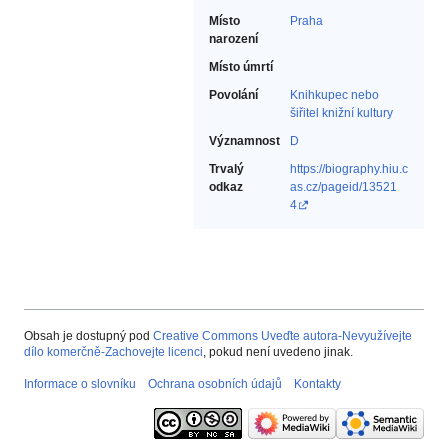
Místo
Praha
narození
Místo úmrtí
Povolání
Knihkupec nebo
šiřitel knižní kultury‎
Významnost
D
Trvalý
https://biography.hiu.c
odkaz
as.cz/pageid/13521
4
Obsah je dostupný pod
Creative Commons Uveďte autora-Nevyužívejte
dílo komerčně-Zachovejte licenci
, pokud není uvedeno jinak.
Informace o slovníku
Ochrana osobních údajů
Kontakty