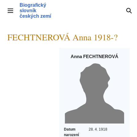
Přeskočit
Biografický
na
slovník
Hlavní menu
Hle
obsah
českých zemí
FECHTNEROVÁ Anna 1918-?
Anna FECHTNEROVÁ
Datum
28. 4. 1918
narození