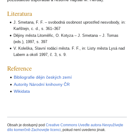
Literatura
J. Smetana, F. F. – svobodná osobnost uprostřed nesvobody, in:
Karlštejn, c. d., s. 361–367
Dějiny města Litoměřic, O. Kotyza – J. Smetana – J. Tomas
(eds.), 1997, s. 397
V. Koleška, Slavní rodáci města. F. F., in: Listy města Lysá nad
Labem a okolí 1997, č. 3, s. 9.
Reference
Bibliografie dějin českých zemí
Autority Národní knihovny ČR
Wikidata
Obsah je dostupný pod
Creative Commons Uveďte autora-Nevyužívejte
dílo komerčně-Zachovejte licenci
, pokud není uvedeno jinak.