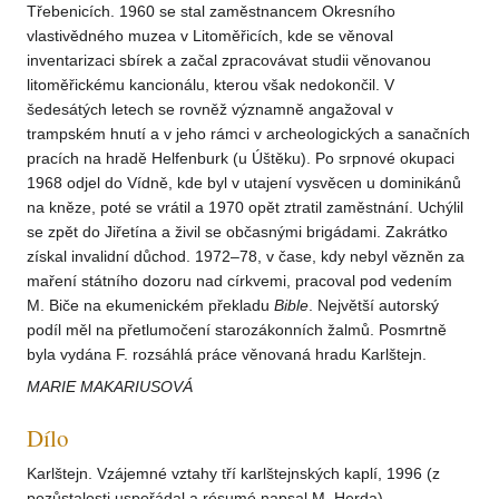
Třebenicích. 1960 se stal zaměstnancem Okresního
vlastivědného muzea v Litoměřicích, kde se věnoval
inventarizaci sbírek a začal zpracovávat studii věnovanou
litoměřickému kancionálu, kterou však nedokončil. V
šedesátých letech se rovněž významně angažoval v
trampském hnutí a v jeho rámci v archeologických a sanačních
pracích na hradě Helfenburk (u Úštěku). Po srpnové okupaci
1968 odjel do Vídně, kde byl v utajení vysvěcen u dominikánů
na kněze, poté se vrátil a 1970 opět ztratil zaměstnání. Uchýlil
se zpět do Jiřetína a živil se občasnými brigádami. Zakrátko
získal invalidní důchod. 1972–78, v čase, kdy nebyl vězněn za
maření státního dozoru nad církvemi, pracoval pod vedením
M. Biče na ekumenickém překladu
Bible
. Největší autorský
podíl měl na přetlumočení starozákonních žalmů. Posmrtně
byla vydána F. rozsáhlá práce věnovaná hradu Karlštejn.
MARIE MAKARIUSOVÁ
Dílo
Karlštejn. Vzájemné vztahy tří karlštejnských kaplí, 1996 (z
pozůstalosti uspořádal a résumé napsal M. Herda).