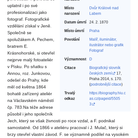
uplatnil i po své
Místo
Dvůr Králové nad
profesionalizaci jako
narození
Labem
fotograf. Fotografické
Datum úmrtí
24. 2. 1870
vzdělání získal v Jeně.
Místo úmrtí
Praha
Společně se
spolužákem A. Pechem,
Povolání
Malíř, iluminátor,
ilustrátor nebo grafik‎
bratrem E.
Fotograf‎
Krásnohorské, si otevřel
Významnost
D
nejprve malý fotoateliér
v Písku. Po sňatku s
Citace
Biografický slovník
Annou, roz. Junkovou,
českých zemí
17,
Praha 2014, s. 170.
odešel do Prahy, kde
(
podrobnější citace
)
měl od května 1864
Trvalý
https://biography.hiu.c
bohatě zařízený ateliér
odkaz
as.cz/pageid/5505
na Václavském náměstí
3
čp. 783.Na téže adrese
působil i jeho společník
Jech, který se však živnosti po roce vzdal, a F. podnikal
samostatně. Od 1866 v ateliéru pracoval i J. Mulač, který si
brzy otevřel vlastní závod. F. se významně podílel na vysokém