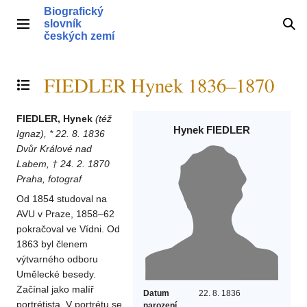
Přeskočit
Biografický
na
slovník
Hlavní menu
Hle
obsah
českých zemí
FIEDLER Hynek 1836–1870
Přepnout obsah
FIEDLER, Hynek
(též
Hynek FIEDLER
Ignaz), * 22. 8. 1836
Dvůr Králové nad
Labem, † 24. 2. 1870
Praha, fotograf
Od 1854 studoval na
AVU v Praze, 1858–62
pokračoval ve Vídni. Od
1863 byl členem
výtvarného odboru
Umělecké besedy.
Začínal jako malíř
Datum
22. 8. 1836
portrétista. V portrétu se
narození