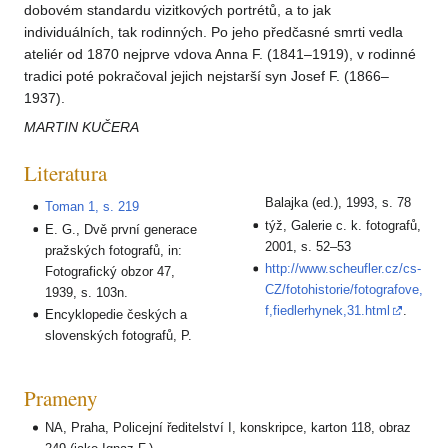
dobovém standardu vizitkových portrétů, a to jak
individuálních, tak rodinných. Po jeho předčasné smrti vedla
ateliér od 1870 nejprve vdova Anna F. (1841–1919), v rodinné
tradici poté pokračoval jejich nejstarší syn Josef F. (1866–
1937).
MARTIN KUČERA
Literatura
Balajka (ed.), 1993, s. 78
Toman 1, s. 219
týž, Galerie c. k. fotografů,
E. G., Dvě první generace
2001, s. 52–53
pražských fotografů, in:
http://www.scheufler.cz/cs-
Fotografický obzor 47,
CZ/fotohistorie/fotografove,
1939, s. 103n.
f,fiedlerhynek,31.html
.
Encyklopedie českých a
slovenských fotografů, P.
Prameny
NA, Praha, Policejní ředitelství I, konskripce, karton 118, obraz