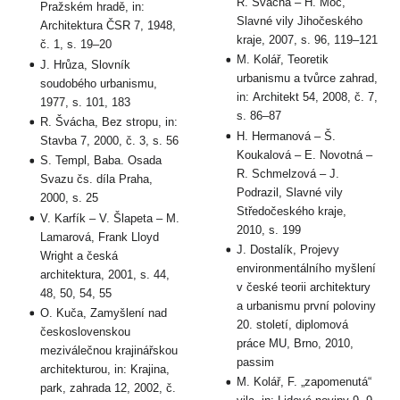
R. Švácha – H. Moc,
Pražském hradě, in:
Slavné vily Jihočeského
Architektura ČSR 7, 1948,
kraje, 2007, s. 96, 119–121
č. 1, s. 19–20
M. Kolář, Teoretik
J. Hrůza, Slovník
urbanismu a tvůrce zahrad,
soudobého urbanismu,
in: Architekt 54, 2008, č. 7,
1977, s. 101, 183
s. 86–87
R. Švácha, Bez stropu, in:
H. Hermanová – Š.
Stavba 7, 2000, č. 3, s. 56
Koukalová – E. Novotná –
S. Templ, Baba. Osada
R. Schmelzová – J.
Svazu čs. díla Praha,
Podrazil, Slavné vily
2000, s. 25
Středočeského kraje,
V. Karfík – V. Šlapeta – M.
2010, s. 199
Lamarová, Frank Lloyd
J. Dostalík, Projevy
Wright a česká
environmentálního myšlení
architektura, 2001, s. 44,
v české teorii architektury
48, 50, 54, 55
a urbanismu první poloviny
O. Kuča, Zamyšlení nad
20. století, diplomová
československou
práce MU, Brno, 2010,
meziválečnou krajinářskou
passim
architekturou, in: Krajina,
M. Kolář, F. „zapomenutá“
park, zahrada 12, 2002, č.