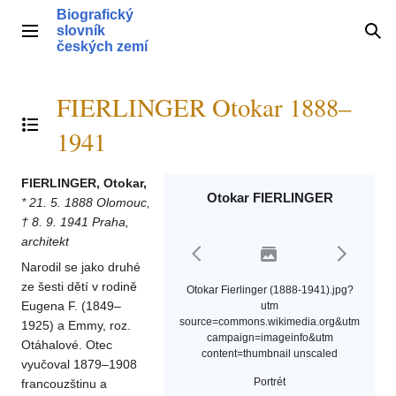
Přeskočit
Biografický
na
slovník
Hlavní menu
Hle
obsah
českých zemí
FIERLINGER Otokar 1888–
Přepnout obsah
1941
FIERLINGER, Otokar,
Otokar FIERLINGER
* 21. 5. 1888 Olomouc,
† 8. 9. 1941 Praha,
architekt
Narodil se jako druhé
ze šesti dětí v rodině
Otokar Fierlinger (1888-1941).jpg?
Eugena F. (1849–
utm
source=commons.wikimedia.org&utm
1925) a Emmy, roz.
campaign=imageinfo&utm
Otáhalové. Otec
content=thumbnail unscaled
vyučoval 1879–1908
Portrét
francouzštinu a