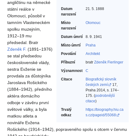
angličtinu na německé
státní reálce v
Datum
21. 5. 1888
narození
Olomouci, působil v
tamním Vlasteneckém
Místo
Olomouc
narození
spolku muzejním,
1912–19 mu
Datum úmrtí
8. 9. 1941
předsedal. Bratr
Místo úmrtí
Praha
Zdeněk F.
(1891–1976)
Povolání
Architekt‎
se stal předsedou
československé vlády,
Příbuzní
bratr
Zdeněk Fierlinger
sestra Evženie se
Významnost
C
provdala za důstojníka
Citace
Biografický slovník
Jaroslava Rošického
českých zemí
17,
(1884–1942), předního
Praha 2014, s. 174–
aktéra domácího
175. (
podrobnější
citace
)
odboje v závěru první
světové války, a byla
Trvalý
https://biography.hiu.ca
odkaz
s.cz/pageid/55068
matkou atleta a
novináře Evžena
Rošického (1914–1942), popraveného spolu s otcem v červnu