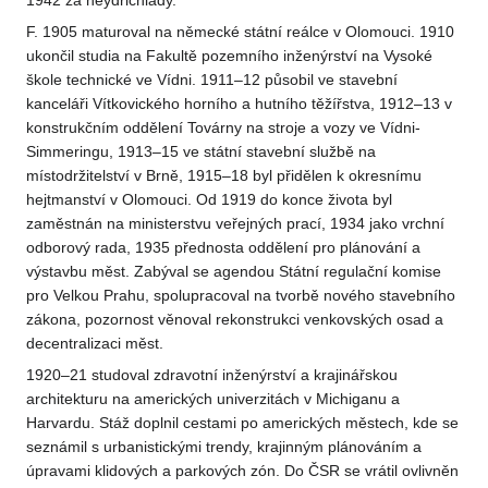
1942 za heydrichiády.
F. 1905 maturoval na německé státní reálce v Olomouci. 1910
ukončil studia na Fakultě pozemního inženýrství na Vysoké
škole technické ve Vídni. 1911–12 působil ve stavební
kanceláři Vítkovického horního a hutního těžířstva, 1912–13 v
konstrukčním oddělení Továrny na stroje a vozy ve Vídni-
Simmeringu, 1913–15 ve státní stavební službě na
místodržitelství v Brně, 1915–18 byl přidělen k okresnímu
hejtmanství v Olomouci. Od 1919 do konce života byl
zaměstnán na ministerstvu veřejných prací, 1934 jako vrchní
odborový rada, 1935 přednosta oddělení pro plánování a
výstavbu měst. Zabýval se agendou Státní regulační komise
pro Velkou Prahu, spolupracoval na tvorbě nového stavebního
zákona, pozornost věnoval rekonstrukci venkovských osad a
decentralizaci měst.
1920–21 studoval zdravotní inženýrství a krajinářskou
architekturu na amerických univerzitách v Michiganu a
Harvardu. Stáž doplnil cestami po amerických městech, kde se
seznámil s urbanistickými trendy, krajinným plánováním a
úpravami klidových a parkových zón. Do ČSR se vrátil ovlivněn