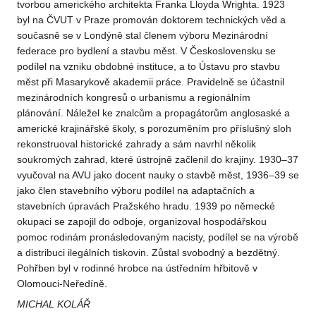
tvorbou amerického architekta Franka Lloyda Wrighta. 1923
byl na ČVUT v Praze promován doktorem technických věd a
současně se v Londýně stal členem výboru Mezinárodní
federace pro bydlení a stavbu měst. V Československu se
podílel na vzniku obdobné instituce, a to Ústavu pro stavbu
měst při Masarykově akademii práce. Pravidelně se účastnil
mezinárodních kongresů o urbanismu a regionálním
plánování. Náležel ke znalcům a propagátorům anglosaské a
americké krajinářské školy, s porozuměním pro příslušný sloh
rekonstruoval historické zahrady a sám navrhl několik
soukromých zahrad, které ústrojně začlenil do krajiny. 1930–37
vyučoval na AVU jako docent nauky o stavbě měst, 1936–39 se
jako člen stavebního výboru podílel na adaptačních a
stavebních úpravách Pražského hradu. 1939 po německé
okupaci se zapojil do odboje, organizoval hospodářskou
pomoc rodinám pronásledovaným nacisty, podílel se na výrobě
a distribuci ilegálních tiskovin. Zůstal svobodný a bezdětný.
Pohřben byl v rodinné hrobce na ústředním hřbitově v
Olomouci-Neředíně.
MICHAL KOLÁŘ