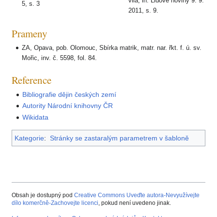
vila, in: Lidové noviny 9. 9.
5, s. 3
2011, s. 9.
Prameny
ZA, Opava, pob. Olomouc, Sbírka matrik, matr. nar. řkt. f. ú. sv.
Mořic, inv. č. 5598, fol. 84.
Reference
Bibliografie dějin českých zemí
Autority Národní knihovny ČR
Wikidata
Kategorie
:
Stránky se zastaralým parametrem v šabloně
Obsah je dostupný pod
Creative Commons Uveďte autora-Nevyužívejte
dílo komerčně-Zachovejte licenci
, pokud není uvedeno jinak.