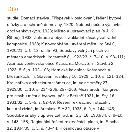
Dílo
studie: Domácí staviva. Příspěvek k osídlování, řešení bytové
otázky a o ochraně domoviny, 1920; Nutnost péče o výstavbu
obcí venkovských, 1923; Město a upravovací plán (s J. K.
Říhou), 1932; Zahrada a obydlí. Základní zásady zahradní
komposice, 1938; K novodobému utváření měst, in: Styl 6,
1920/21, č. 8–12, s. 85–93; Soustavy volných ploch ve
městech amerických, in: tamtéž 8, 1922/23, č. 7–10, s. 93–111;
Asanace venkovské obce Kvasic na Moravě, in: Stavba 2,
1923, č. 6, s. 102–106; Hornická kolonie v Košťanech a
Břežánkách, in: Stavební rozhledy 10, 1929, č. 10, s. 121–124;
Krajinářská architektura v Americe, in: Volné směry 27,
1929/30, č. 10, s. 234–236, 257–268; Mezinárodní kongres
pro stavbu měst a bytovou péči v Berlíně 1931, in: Styl 16,
1931/32, č. 3–5, s. 52–59; Řešení rekreačních otázek v
kulturní cizině, in: Architekt SIA 32, 1933, č. 9, s. 144–145;
Soudobé snahy v úpravě zahrad, in: Styl 18, 1933/34, č. 8–10,
s. 143–158; Regionální řešení rekreačních ploch, in: Stavba
12, 1934/35, č. 3, s. 43–44; K osídlovací otázce v