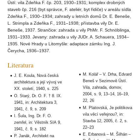
Ústí: vila Zdeňka F. čp. 203, 1930–1931; komplex drobných
staveb čp. 216 (byt správce, F. ateliér, byt řidiče) v areálu sídla
Zdeňka F., 1930–1934; zahrady u letních domů Dr. E. Beneše,
L. Strimpla a Zdeňka F., 1931–1938; přístavba vily Dr. E.
Beneše, 1937. Strančice: zahrada u vily PhMr. F. Schnöblinga,
1931–1933. Jevany: zahrada u vily JUDr. A. Schauera, 1934–
1935. Nové Hrady u Litomyšle: adaptace zámku Ing. J.
Čerycha, 1936–1937.
Literatura
M. Kolář – V. Drha, Edvard
J. E. Koula, Nová česká
Beneš v Sezimově Ústí.
architektura a její vývoj ve
Vila, zahrada, domov,
XX. století, 1940, s. 225
2004, s. 9, 13–14, 16–19,
O. Starý, Dr. O. F. † 8. IX.
22, 26
1941, in: Architektura 3,
M. Platovská, Je politikova
1941, č. 9, s. 209
vila věcí veřejnou?, in:
I. Šula, Ing. Dr. F. O.
Stavba 12, 2005, č. 2, s.
zemřel, in: Věstník SIA 9,
22–23
1941, č. 9, s. 182
E. Erbanová – M. Šilhán –
P. Janák, Architekt na