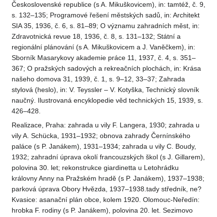
Československé republice (s A. Mikuškovicem), in: tamtéž, č. 9,
s. 132–135; Programové řešení městských sadů, in: Architekt
SIA 35, 1936, č. 6, s. 81–89; O významu zahradních měst, in:
Zdravotnická revue 18, 1936, č. 8, s. 131–132; Státní a
regionální plánování (s A. Mikuškovicem a J. Vaněčkem), in:
Sborník Masarykovy akademie práce 11, 1937, č. 4, s. 351–
367; O pražských sadových a rekreačních plochách, in: Krása
našeho domova 31, 1939, č. 1, s. 9–12, 33–37; Zahrada
stylová (heslo), in: V. Teyssler – V. Kotyška, Technický slovník
naučný. Ilustrovaná encyklopedie věd technických 15, 1939, s.
426–428.
Realizace, Praha: zahrada u vily F. Langera, 1930; zahrada u
vily A. Schücka, 1931–1932; obnova zahrady Černínského
paláce (s P. Janákem), 1931–1934; zahrada u vily C. Boudy,
1932; zahradní úprava okolí francouzských škol (s J. Gillarem),
polovina 30. let; rekonstrukce giardinetta u Letohrádku
královny Anny na Pražském hradě (s P. Janákem), 1937–1938;
parková úprava Obory Hvězda, 1937–1938.tady středník, ne?
Kvasice: asanační plán obce, kolem 1920. Olomouc-Neředín:
hrobka F. rodiny (s P. Janákem), polovina 20. let. Sezimovo