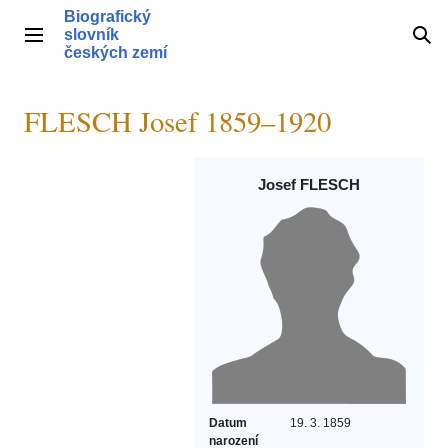
Přeskočit
Biografický
na
slovník
Hlavní menu
Hle
obsah
českých zemí
FLESCH Josef 1859–1920
Josef FLESCH
Datum
19. 3. 1859
narození