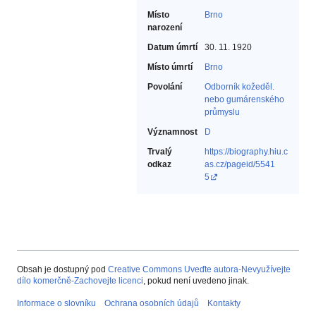
Místo
Brno
narození
Datum úmrtí
30. 11. 1920
Místo úmrtí
Brno
Povolání
Odborník kožeděl.
nebo gumárenského
průmyslu‎
Významnost
D
Trvalý
https://biography.hiu.c
odkaz
as.cz/pageid/5541
5
Obsah je dostupný pod
Creative Commons Uveďte autora-Nevyužívejte
dílo komerčně-Zachovejte licenci
, pokud není uvedeno jinak.
Informace o slovníku
Ochrana osobních údajů
Kontakty