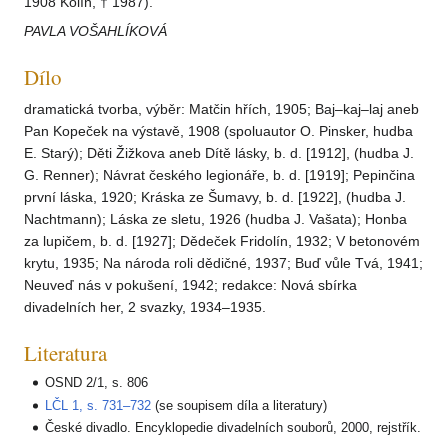
1908 Kolín, † 1987).
PAVLA VOŠAHLÍKOVÁ
Dílo
dramatická tvorba, výběr: Matčin hřích, 1905; Baj–kaj–laj aneb
Pan Kopeček na výstavě, 1908 (spoluautor O. Pinsker, hudba
E. Starý); Děti Žižkova aneb Dítě lásky, b. d. [1912], (hudba J.
G. Renner); Návrat českého legionáře, b. d. [1919]; Pepinčina
první láska, 1920; Kráska ze Šumavy, b. d. [1922], (hudba J.
Nachtmann); Láska ze sletu, 1926 (hudba J. Vašata); Honba
za lupičem, b. d. [1927]; Dědeček Fridolín, 1932; V betonovém
krytu, 1935; Na národa roli dědičné, 1937; Buď vůle Tvá, 1941;
Neuveď nás v pokušení, 1942; redakce: Nová sbírka
divadelních her, 2 svazky, 1934–1935.
Literatura
OSND 2/1, s. 806
LČL 1, s. 731–732
(se soupisem díla a literatury)
České divadlo. Encyklopedie divadelních souborů, 2000, rejstřík.