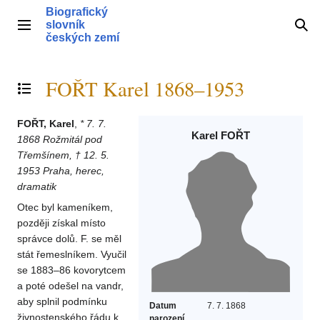
Přeskočit
Biografický
na
slovník
Hlavní menu
Hle
obsah
českých zemí
FOŘT Karel 1868–1953
Přepnout obsah
FOŘT, Karel
,
* 7. 7.
Karel FOŘT
1868 Rožmitál pod
Třemšínem, † 12. 5.
1953 Praha, herec,
dramatik
Otec byl kameníkem,
později získal místo
správce dolů. F. se měl
stát řemeslníkem. Vyučil
se 1883–86 kovorytcem
a poté odešel na vandr,
aby splnil podmínku
Datum
7. 7. 1868
živnostenského řádu k
narození