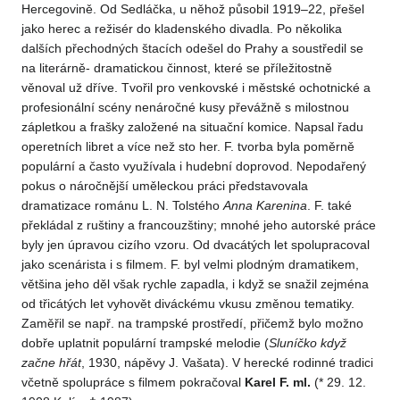
Hercegovině. Od Sedláčka, u něhož působil 1919–22, přešel
jako herec a režisér do kladenského divadla. Po několika
dalších přechodných štacích odešel do Prahy a soustředil se
na literárně- dramatickou činnost, které se příležitostně
věnoval už dříve. Tvořil pro venkovské i městské ochotnické a
profesionální scény nenáročné kusy převážně s milostnou
zápletkou a frašky založené na situační komice. Napsal řadu
operetních libret a více než sto her. F. tvorba byla poměrně
populární a často využívala i hudební doprovod. Nepodařený
pokus o náročnější uměleckou práci představovala
dramatizace románu L. N. Tolstého
Anna Karenina
. F. také
překládal z ruštiny a francouzštiny; mnohé jeho autorské práce
byly jen úpravou cizího vzoru. Od dvacátých let spolupracoval
jako scenárista i s filmem. F. byl velmi plodným dramatikem,
většina jeho děl však rychle zapadla, i když se snažil zejména
od třicátých let vyhovět diváckému vkusu změnou tematiky.
Zaměřil se např. na trampské prostředí, přičemž bylo možno
dobře uplatnit populární trampské melodie (
Sluníčko když
začne hřát
, 1930, nápěvy J. Vašata). V herecké rodinné tradici
včetně spolupráce s filmem pokračoval
Karel F. ml.
(* 29. 12.