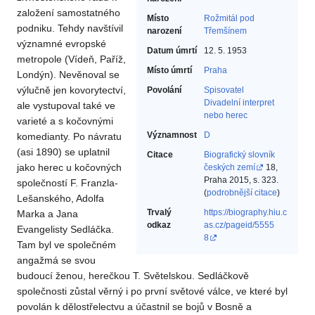
založení samostatného
Místo
Rožmitál pod
podniku. Tehdy navštívil
narození
Třemšínem
významné evropské
Datum úmrtí
12. 5. 1953
metropole (Vídeň, Paříž,
Místo úmrtí
Praha
Londýn). Nevěnoval se
výlučně jen kovorytectví,
Povolání
Spisovatel‎
Divadelní interpret
ale vystupoval také ve
nebo herec‎
varieté a s kočovnými
Významnost
D
komedianty. Po návratu
(asi 1890) se uplatnil
Citace
Biografický slovník
jako herec u kočovných
českých zemí
18,
Praha 2015, s. 323.
společností F. Franzla-
(
podrobnější citace
)
Lešanského, Adolfa
Trvalý
https://biography.hiu.c
Marka a Jana
odkaz
as.cz/pageid/5555
Evangelisty Sedláčka.
8
Tam byl ve společném
angažmá se svou
budoucí ženou, herečkou T. Světelskou. Sedláčkově
společnosti zůstal věrný i po první světové válce, ve které byl
povolán k dělostřelectvu a účastnil se bojů v Bosně a