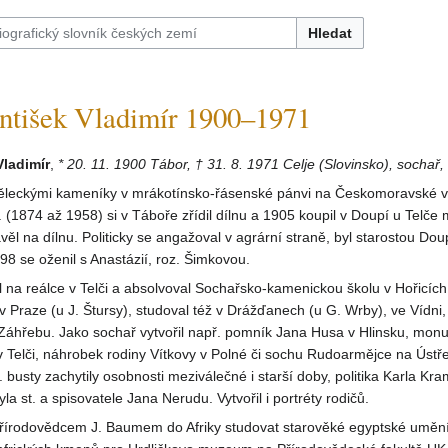
Hledat
ntišek Vladimír 1900–1971
Vladimír
,
* 20. 11. 1900 Tábor, † 31. 8. 1971 Celje (Slovinsko), sochař,
ěleckými kameníky v mrákotínsko-řásenské pánvi na Českomoravské v
 (1874 až 1958) si v Táboře zřídil dílnu a 1905 koupil v Doupí u Telče 
avěl na dílnu. Politicky se angažoval v agrární straně, byl starostou Do
8 se oženil s Anastázií, roz. Šimkovou.
 na reálce v Telči a absolvoval Sochařsko-kamenickou školu v Hořicích
v Praze (u J. Štursy), studoval též v Drážďanech (u G. Wrby), ve Vídni, 
 Záhřebu. Jako sochař vytvořil např. pomník Jana Husa v Hlinsku, mon
v Telči, náhrobek rodiny Vítkovy v Polné či sochu Rudoarmějce na Úst
. busty zachytily osobnosti meziválečné i starší doby, politika Karla Kr
a st. a spisovatele Jana Nerudu. Vytvořil i portréty rodičů.
přírodovědcem J. Baumem do Afriky studovat starověké egyptské uměn