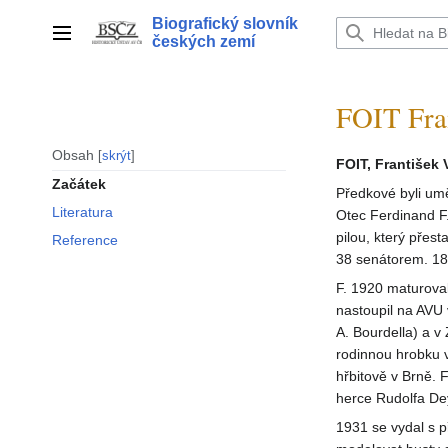
Přeskočit
Biografický slovník
na
Hlavní menu
českých zemí
obsah
FOIT Fra
Obsah
skrýt
FOIT, František 
Začátek
Předkové byli um
Literatura
Otec Ferdinand F.
pilou, který přest
Reference
38 senátorem. 189
F. 1920 maturoval
nastoupil na AVU 
A. Bourdella) a v
rodinnou hrobku 
hřbitově v Brně. F
herce Rudolfa Deyl
1931 se vydal s 