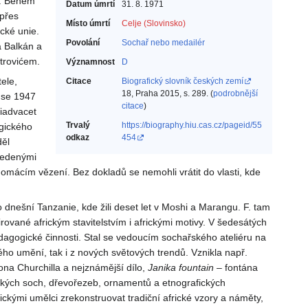
K. Během
Datum úmrtí
31. 8. 1971
 přes
Místo úmrtí
Celje (Slovinsko)
cké unie.
Povolání
Sochař nebo medailér‎
a Balkán a
štrovićem.
Významnost
D
tele,
Citace
Biografický slovník českých zemí
18, Praha 2015, s. 289. (
podrobnější
 se 1947
citace
)
řiadvacet
Trvalý
https://biography.hiu.cas.cz/pageid/55
ogického
odkaz
454
děl
ovedenými
domácím vězení. Bez dokladů se nemohli vrátit do vlasti, kde
 dnešní Tanzanie, kde žili deset let v Moshi a Marangu. F. tam
rované africkým stavitelstvím i africkými motivy. V šedesátých
edagogické činnosti. Stal se vedoucím sochařského ateliéru na
ého umění, tak i z nových světových trendů. Vznikla např.
na Churchilla a nejznámější dílo,
Janika
fountain
– fontána
rických soch, dřevořezeb, ornamentů a etnografických
ckými umělci zrekonstruovat tradiční africké vzory a náměty,