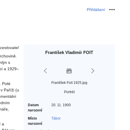
Přihlášení
Osobní 
 cestovatel
František Vladimír FOIT
rchovině.
mlýn s
upí a 1929–
František Foit 1925.jpg
. Poté
v Paříži (u
Portrét
umentální
ředním
Datum
20. 11. 1900
amáře,
narození
Místo
Tábor
í a
narození