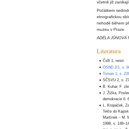
včetně již zanikaj
Počátkem sedmdesá
etnografickou sbír
nehodě během pře
muzeu v Praze.
ADÉLA JŮNOVÁ
Literatura
ČsB 1, nestr.
OSND 2/1, s. 
Toman 1, s. 22
SČSVU 2, s. 2
B. Kuhar, F. zb
J. Žižka, Posle
demokracie 6. 
L. Kropáček, Za 
Telče do Kapské
Martínek – M. M
1998, s. 148–1