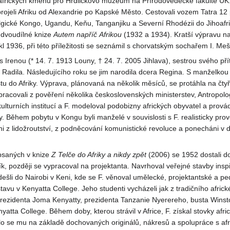
afrických kmenů pro Hrdličkovo muzeum na Přírodovědecké fakultě U
rojeli Afriku od Alexandrie po Kapské Město. Cestovali vozem Tatra 12
gické Kongo, Ugandu, Keňu, Tanganjiku a Severní Rhodézii do Jihoafri
 dvoudílné knize
Autem napříč
Afrikou
(1932 a 1934). Kratší výpravu n
l 1936, při této příležitosti se seznámil s chorvatským sochařem I. Me
s Irenou (* 14. 7. 1913 Louny, † 24. 7. 2005 Jihlava), sestrou svého pří
Radila. Následujícího roku se jim narodila dcera Regina. S manželkou
stu do Afriky. Výprava, plánovaná na několik měsíců, se protáhla na čty
pracovali z pověření několika československých ministerstev, Antropol
kulturních institucí a F. modeloval podobizny afrických obyvatel a prová
y. Během pobytu v Kongu byli manželé v souvislosti s F. realisticky pr
ni z lidožroutství, z podněcování komunistické revoluce a ponecháni v 
opsaných v knize
Z Telče do Afriky a nikdy zpět
(2006) se 1952 dostali do
ík, později se vypracoval na projektanta. Navrhoval veřejné stavby inspi
ešli do Nairobi v Keni, kde se F. věnoval umělecké, projektantské a p
vu v Kenyatta College. Jeho studenti vycházeli jak z tradičního africk
rezidenta Joma Kenyatty, prezidenta Tanzanie Nyerereho, busta Winsto
atta College. Během doby, kterou strávil v Africe, F. získal stovky af
o se mu na základě dochovaných originálů, nákresů a spolupráce s afri