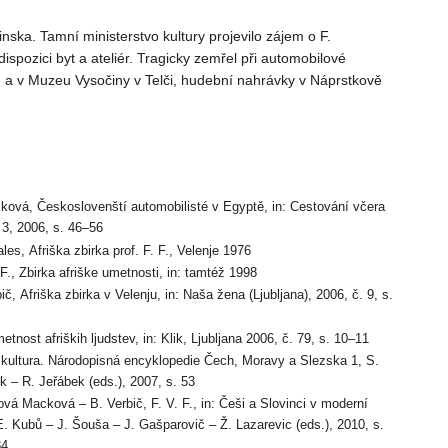
ska. Tamní ministerstvo kultury projevilo zájem o F.
dispozici byt a ateliér. Tragicky zemřel při automobilové
 a v Muzeu Vysočiny v Telči, hudební nahrávky v Náprstkově
ková, Českoslovenští automobilisté v Egyptě, in: Cestování včera
 3, 2006, s. 46–56
les, Afriška zbirka prof. F. F., Velenje 1976
 F., Zbirka afriške umetnosti, in: tamtéž 1998
ič, Afriška zbirka v Velenju, in: Naša žena (Ljubljana), 2006, č. 9, s.
etnost afriških ljudstev, in: Klik, Ljubljana 2006, č. 79, s. 10–11
 kultura. Národopisná encyklopedie Čech, Moravy a Slezska 1, S.
k – R. Jeřábek (eds.), 2007, s. 53
ová Macková – B. Verbič, F. V. F., in: Češi a Slovinci v moderní
E. Kubů – J. Šouša – J. Gašparovič – Ž. Lazarevic (eds.), 2010, s.
84