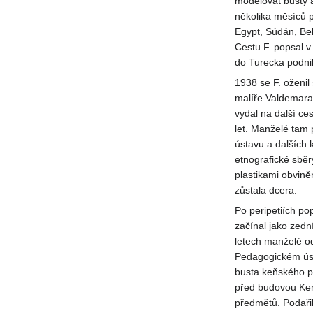
modelovat busty 
několika měsíců p
Egypt, Súdán, Bel
Cestu F. popsal v
do Turecka podnik
1938 se F. oženil 
malíře Valdemara 
vydal na další ce
let. Manželé tam 
ústavu a dalších 
etnografické sběr
plastikami obvině
zůstala dcera.
Po peripetiích p
začínal jako zedn
letech manželé od
Pedagogickém ústa
busta keňského p
před budovou Keny
předmětů. Podařil