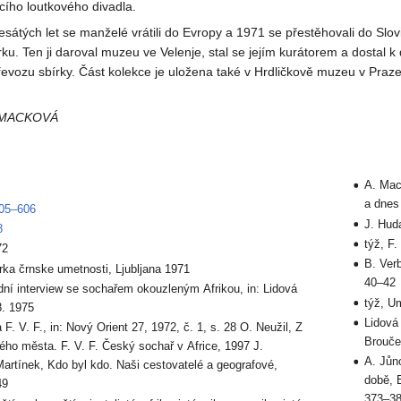
ícího loutkového divadla.
tých let se manželé vrátili do Evropy a 1971 se přestěhovali do Slovin
ku. Ten ji daroval muzeu ve Velenje, stal se jejím kurátorem a dostal k 
vozu sbírky. Část kolekce je uložena také v Hrdličkově muzeu v Praze
 MACKOVÁ
A. Mac
a dnes
605–606
J. Huda
8
týž, F.
72
B. Verb
irka črnske umetnosti, Ljubljana 1971
40–42
dní interview se sochařem okouzleným Afrikou, in: Lidová
týž, Um
8. 1975
Lidová
F. V. F., in: Nový Orient 27, 1972, č. 1, s. 28 O. Neužil, Z
Brouče
ho města. F. V. F. Český sochař v Africe, 1997 J.
A. Jůn
artínek, Kdo byl kdo. Naši cestovatelé a geografové,
době, 
49
373–3