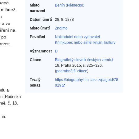
aneb
Místo
Berlín (Německo)
 mládež.
narození
a
Datum úmrtí
28. 8. 1878
y a ve
Místo úmrtí
Znojmo
ěření na
i po
Povolání
Nakladatel nebo vydavatel‎
Knihkupec nebo šiřitel knižní kultury‎
nnost.
Významnost
D
Citace
Biografický slovník českých zemí
18, Praha 2015, s. 325–326.
(
podrobnější citace
)
Trvalý
https://biography.hiu.cas.cz/pageid/78
odkaz
029
odu a
 in: Ročenka
mě, č. 18,
 in: