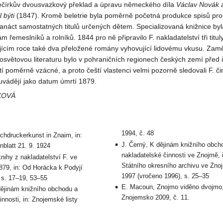
Pečírkův dvousvazkový překlad a úpravu německého díla
Václav Novák 
 býti
(1847). Kromě beletrie byla poměrně početná produkce spisů pro
náct samostatných titulů určených dětem. Specializovaná knižnice byl
řemeslníků a rolníků. 1844 pro ně připravilo F. nakladatelství tři titul
ujícím roce také dva přeložené romány vyhovující lidovému vkusu. Zam
osvětovou literaturu bylo v pohraničních regionech českých zemí před 
tí poměrně vzácné, a proto čeští vlastenci velmi pozorně sledovali F. či
uvádějí jako datum úmrtí 1879.
KOVÁ
1994, č. 48
chdruckerkunst in Znaim, in:
J. Černý, K dějinám knižního obch
blatt 21. 9. 1924
nakladatelské činnosti ve Znojmě,
knihy z nakladatelství F. ve
Státního okresního archivu ve Znoj
79, in: Od Horácka k Podyjí
1997 (vročeno 1996), s. 25–35
 s. 17–19, 53–55
E. Macoun, Znojmo viděno dvojmo,
dějinám knižního obchodu a
Znojemsko 2009, č. 11.
innosti, in: Znojemské listy