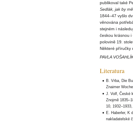
publikoval také 
Sedlák, jak by
měl
1844–47 vyšlo dva
věnována potřebám 
stejném i násled
českou krásnou i 
polovině 19. stole
Některé příručky 
PAVLA VOŠAHLÍ
Literatura
B. Vrba, Die Bu
Znaimer Wochen
J. Volf, České 
Znojmě 1835–18
10, 1932–1933,
E. Haberler, K 
nakladatelské č