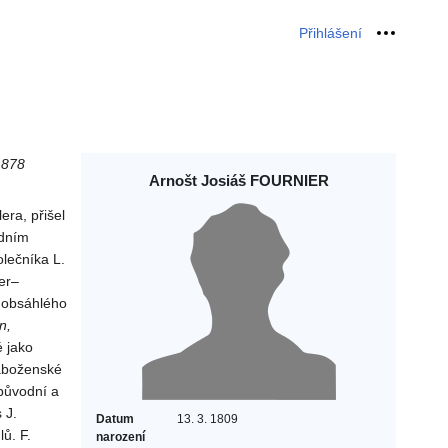
Přihlášení
Osobní 
 1878
Arnošt Josiáš FOURNIER
ra, přišel
odním
olečníka L.
er–
 obsáhlého
n,
é jako
náboženské
 původní a
 J.
Datum
13. 3. 1809
ů. F.
narození