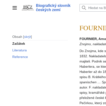
Přeskočit
Biografický slovník
na
Hlavní menu
českých zemí
obsah
FOURNIER
Obsah
skrýt
FOURNIER, Arno
Začátek
Znojmo, nakladat
Literatura
Do Znojma, kde se
1832. Nakladatels
Reference
majiteli. Podnik 
Haberlera, se kte
Haberler až do 1
spisu B. Krátkéh
spanischen … Sp
autor. F. naklad
spisy, kramářské 
přeložené české b
Pečírkou, který zd