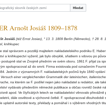
Hledat
 Arnošt Josiáš 1809–1878
št Josiáš
(též Ernst Josias), * 13. 3. 1809 Berlín (Německo), † 28. 8.
el, knihkupec
 stal správcem a později majitelem nakladatelského podniku E. Haberle
tví a knihkupectví vyženil, jak bylo obvyklé, sňatkem s vdovou po pův
se postupně stal ve Znojmě předním ve svém oboru. 1861 F. přijal za sp
rým spolupracoval až do smrti. Firma existovala pod označením Fourni
884. Jedním z významných F. nakladatelských počinů bylo 1840 vydání
o
Versuch einer vergleichenden Grammatik der
lateinischen, italienische
rache
, na kterém se F. podílel nejen jako nakladatel a redaktor, ale tak
atelství vydávalo především německé publikace a občas rovněž české 
písně apod. Ve čtyřicátých letech se nakladatelství věnovalo převážně
eletrii, dále osvětové a výchovné četbě. F. spolupracoval dlouhodobě s
e uplatnil autorské texty, překlady a pomáhal i s výběrem vhodných titul