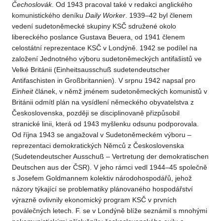
Čechoslovák
. Od 1943 pracoval také v redakci anglického
komunistického deníku
Daily Worker
. 1939–42 byl členem
vedení sudetoněmecké skupiny KSČ sdružené okolo
libereckého poslance Gustava Beuera, od 1941 členem
celostátní reprezentace KSČ v Londýně. 1942 se podílel na
založení Jednotného výboru sudetoněmeckých antifašistů ve
Velké Británii (Einheitsausschuß sudetendeutscher
Antifaschisten in Großbritannien). V srpnu 1942 napsal pro
Einheit
článek, v němž jménem sudetoněmeckých komunistů v
Británii odmítl plán na vysídlení německého obyvatelstva z
Československa, později se disciplinovaně přizpůsobil
stranické linii, která od 1943 myšlenku odsunu podporovala.
Od října 1943 se angažoval v Sudetoněmeckém výboru –
reprezentaci demokratických Němců z Československa
(Sudetendeutscher Ausschuß – Vertretung der demokratischen
Deutschen aus der ČSR). V jeho rámci vedl 1944–45 společně
s Josefem Goldmannem kolektiv národohospodářů, jehož
názory týkající se problematiky plánovaného hospodářství
výrazně ovlivnily ekonomický program KSČ v prvních
poválečných letech. F. se v Londýně blíže seznámil s mnohými