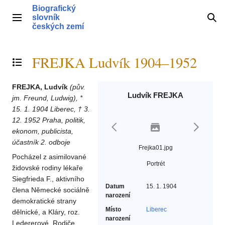
Přeskočit
Biografický
na
slovník
Hlavní menu
Hle
obsah
českých zemí
FREJKA Ludvík 1904–1952
Přepnout obsah
FREJKA, Ludvík
(pův.
Ludvík FREJKA
jm. Freund, Ludwig), *
15. 1. 1904 Liberec, † 3.
12. 1952 Praha, politik,
ekonom, publicista,
účastník 2. odboje
Frejka01.jpg
Pocházel z asimilované
Portrét
židovské rodiny lékaře
Siegfrieda F., aktivního
Datum
15. 1. 1904
člena Německé sociálně
narození
demokratické strany
Místo
Liberec
dělnické, a Kláry, roz.
narození
Ledererové. Rodiče