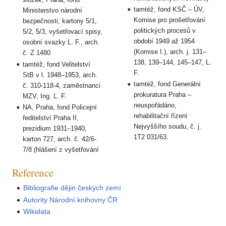
tamtéž, fond KSČ – ÚV,
Ministerstvo národní
Komise pro prošetřování
bezpečnosti, kartony 5/1,
politických procesů v
5/2, 5/3, vyšetřovací spisy,
období 1949 až 1954
osobní svazky L. F., arch.
(Komise I.), arch. j. 131–
č. Z 1480
138, 139–144, 145–147, L.
tamtéž, fond Velitelství
F.
StB v l. 1948–1953, arch.
tamtéž, fond Generální
č. 310-118-4, zaměstnanci
prokuratura Praha –
MZV, Ing. L. F.
neuspořádáno,
NA, Praha, fond Policejní
rehabilitační řízení
ředitelství Praha II,
Nejvyššího soudu, č. j.
prezidium 1931–1940,
1T2 031/63.
karton 727, arch. č. 42/6-
7/8 (hlášení z vyšetřování
Reference
Bibliografie dějin českých zemí
Autority Národní knihovny ČR
Wikidata