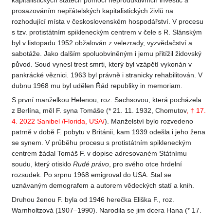
kapitalistických státech pomocí neproduktivních investic a
prosazováním nepřátelských kapitalistických živlů na
rozhodující místa v československém hospodářství. V procesu
s tzv. protistátním spikleneckým centrem v čele s R. Slánským
byl v listopadu 1952 obžalován z velezrady, vyzvědačství a
sabotáže. Jako dalším spoluobviněným i jemu přitížil židovský
původ. Soud vynesl trest smrti, který byl vzápětí vykonán v
pankrácké věznici. 1963 byl právně i stranicky rehabilitován. V
dubnu 1968 mu byl udělen Řád republiky in memoriam.
S první manželkou Helenou, roz. Sachsovou, která pocházela
z Berlína, měl F. syna Tomáše (* 21. 11. 1932, Chomutov
, † 17.
4. 2022 Sanibel /Florida, USA/
). Manželství bylo rozvedeno
patrně v době F. pobytu v Británii, kam 1939 odešla i jeho žena
se synem. V průběhu procesu s protistátním spikleneckým
centrem žádal Tomáš F. v dopise adresovaném Státnímu
soudu, který otisklo
Rudé právo
, pro svého otce hrdelní
rozsudek. Po srpnu 1968 emigroval do USA. Stal se
uznávaným demografem a autorem vědeckých statí a knih.
Druhou ženou F. byla od 1946 herečka Eliška F., roz.
Warnholtzová (1907–1990). Narodila se jim dcera Hana (* 17.