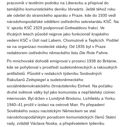
pracovník v textilním podniku na Liberecku a přispíval do
tamějšího komunistického deníku
Vorwärts
. Ještě téhož roku
ale odešel do stranického aparátu v Praze, kde do 1930 vedl
národohospodářské oddělení ústředního sekretariátu KSČ. Na
V. sjezdu KSČ 1929 podporoval Gottwaldovu frakci. Ve
třicátých letech působil nejprve jako funkcionář krajského
vedení KSČ v Ústí nad Labem, Chomutově a Teplicích. Podílel
se na organizaci mostecké stávky. Od 1935 byl v Praze
redaktorem ústředního německého listu
Die Rote Fahne
.
Po mnichovské dohodě emigroval v prosinci 1938 do Británie,
kde se pohyboval v prostředí sudetoněmeckých a rakouských
antifašistů. Působil v redakcích týdeníku Svobodných
Rakušanů
Zeitspiegel
a sudetoněmeckého
sociálnědemokratického čtrnáctideníku Einheit. Na počátku
druhé světové války byl jako komunista a nepřátelský cizinec
internován. Byl držen v Londýně-Brixtonu, Lichfieldu a Yorku.
1940–41 prožil v izolaci na ostrově Man. Po přepadení
Sovětského svazu nacistickým Německem se stal
národohospodářským poradcem komunistických členů Státní
rady, zvláště Václava Noska, a přispěvatelem týdeníku