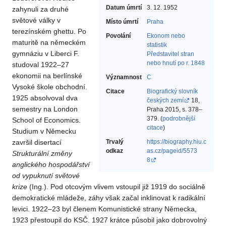
Datum úmrtí
3. 12. 1952
zahynuli za druhé
světové války v
Místo úmrtí
Praha
terezínském ghettu. Po
Povolání
Ekonom nebo
maturitě na německém
statistik‎
gymnáziu v Liberci F.
Představitel stran
nebo hnutí po r. 1848‎
studoval 1922–27
ekonomii na berlínské
Významnost
C
Vysoké škole obchodní.
Citace
Biografický slovník
1925 absolvoval dva
českých zemí
18,
semestry na London
Praha 2015, s. 378–
379. (
podrobnější
School of Economics.
citace
)
Studium v Německu
završil disertací
Trvalý
https://biography.hiu.c
odkaz
as.cz/pageid/5573
Strukturální změny
8
anglického hospodářství
od vypuknutí světové
krize
(Ing.). Pod otcovým vlivem vstoupil již 1919 do sociálně
demokratické mládeže, záhy však začal inklinovat k radikální
levici. 1922–23 byl členem Komunistické strany Německa,
1923 přestoupil do KSČ. 1927 krátce působil jako dobrovolný