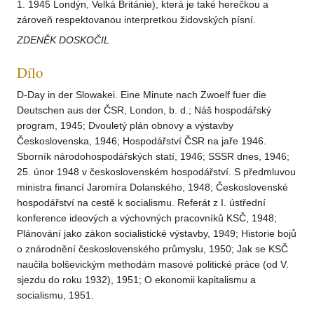
1. 1945 Londýn, Velká Británie), která je také herečkou a
zároveň respektovanou interpretkou židovských písní.
ZDENĚK DOSKOČIL
Dílo
D-Day in der Slowakei. Eine Minute nach Zwoelf fuer die
Deutschen aus der ČSR, London, b. d.; Náš hospodářský
program, 1945; Dvouletý plán obnovy a výstavby
Československa, 1946; Hospodářství ČSR na jaře 1946.
Sborník národohospodářských statí, 1946; SSSR dnes, 1946;
25. únor 1948 v československém hospodářství. S předmluvou
ministra financí Jaromíra Dolanského, 1948; Československé
hospodářství na cestě k socialismu. Referát z I. ústřední
konference ideových a výchovných pracovníků KSČ, 1948;
Plánování jako zákon socialistické výstavby, 1949; Historie bojů
o znárodnění československého průmyslu, 1950; Jak se KSČ
naučila bolševickým methodám masové politické práce (od V.
sjezdu do roku 1932), 1951; O ekonomii kapitalismu a
socialismu, 1951.