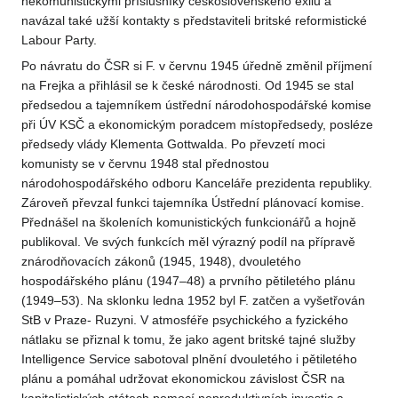
nekomunistickými příslušníky československého exilu a
navázal také užší kontakty s představiteli britské reformistické
Labour Party.
Po návratu do ČSR si F. v červnu 1945 úředně změnil příjmení
na Frejka a přihlásil se k české národnosti. Od 1945 se stal
předsedou a tajemníkem ústřední národohospodářské komise
při ÚV KSČ a ekonomickým poradcem místopředsedy, posléze
předsedy vlády Klementa Gottwalda. Po převzetí moci
komunisty se v červnu 1948 stal přednostou
národohospodářského odboru Kanceláře prezidenta republiky.
Zároveň převzal funkci tajemníka Ústřední plánovací komise.
Přednášel na školeních komunistických funkcionářů a hojně
publikoval. Ve svých funkcích měl výrazný podíl na přípravě
znárodňovacích zákonů (1945, 1948), dvouletého
hospodářského plánu (1947–48) a prvního pětiletého plánu
(1949–53). Na sklonku ledna 1952 byl F. zatčen a vyšetřován
StB v Praze- Ruzyni. V atmosféře psychického a fyzického
nátlaku se přiznal k tomu, že jako agent britské tajné služby
Intelligence Service sabotoval plnění dvouletého i pětiletého
plánu a pomáhal udržovat ekonomickou závislost ČSR na