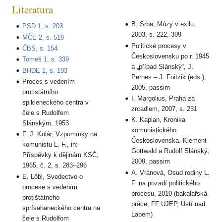
Literatura
B. Srba, Múzy v exilu,
PSD 1, s. 203
2003, s. 222, 309
MČE 2, s. 519
Politické procesy v
ČBS, s. 154
Československu po r. 1945
Tomeš 1, s. 339
a „případ Slánský“, J.
BHDE 1, s. 193
Pernes – J. Foitzik (eds.),
Proces s vedením
2005, passim
protistátního
I. Margolius, Praha za
spikleneckého centra v
zrcadlem, 2007, s. 251
čele s Rudolfem
K. Kaplan, Kronika
Slánským, 1953
komunistického
F. J. Kolár, Vzpomínky na
Československa. Klement
komunistu L. F., in:
Gottwald a Rudolf Slánský,
Příspěvky k dějinám KSČ,
2009, passim
1965, č. 2, s. 283–296
A. Vránová, Osud rodiny L.
E. Löbl, Svedectvo o
F. na pozadí politického
procese s vedením
procesu, 2010 (bakalářská
protištátneho
práce, FF UJEP, Ústí nad
sprísahaneckého centra na
Labem)
čele s Rudolfom