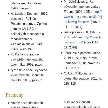
M. Doležalová, L. F.,
Slánskym, Bratislava
původním jménem Ludwig
1968, passim
Freund (1904–1952),
http://
A. London, Doznání, 1969,
www.ustrcr.cz/cs/ludvik-frej
passim J. Pelikán,
ka-ludwig-freund
(stav k
Potlačená zpráva. Zpráva
11. 11. 2014)
komise ÚV KSČ o
Rudé právo 22. 8. 1963, s.
politických procesech a
2. K rodičům:
http://www.h
rehabilitacích v
olocaust.cz
(stav k 11.
Československu 1949–
11. 2014)
1968, Wien 1970
Terezínská pamětní kniha
K. Kaplan, Zpráva o
2, 1995, s. 1098. K synu
zavraždění generálního
Tomášovi: Rudé právo 25.
tajemníka, 1992, passim
11. 1952, s. 5
týž: StB o sobě. Výpověď
O. Ulč, Malá doznání
vyšetřovatele Bohumila
okresního soudce, 2013, s.
Doubka, 2002, passim
115–118.
Prameny
publikační činnosti
Archiv bezpečnostních
komunistických novinářů)
složek, Praha, fond