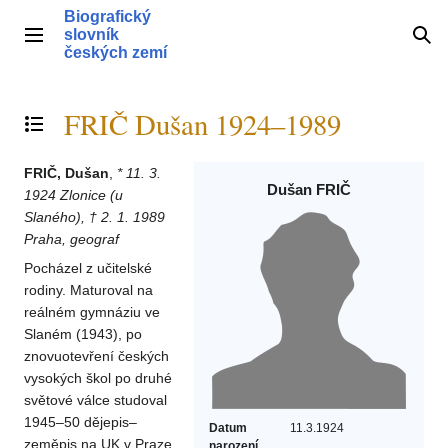
Přeskočit
Biografický
na
slovník
Hlavní menu
Hle
obsah
českých zemí
FRIČ Dušan 1924–1989
Přepnout obsah
FRIČ, Dušan
,
* 11. 3.
Dušan FRIČ
1924 Zlonice (u
Slaného), † 2. 1. 1989
Praha, geograf
Pocházel z učitelské
rodiny. Maturoval na
reálném gymnáziu ve
Slaném (1943), po
znovuotevření českých
vysokých škol po druhé
světové válce studoval
1945–50 dějepis–
Datum
11.3.1924
zeměpis na UK v Praze
narození