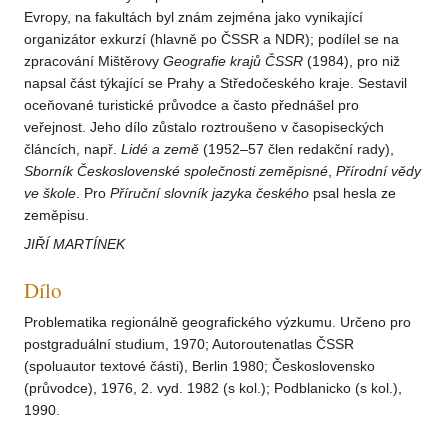
Evropy, na fakultách byl znám zejména jako vynikající
organizátor exkurzí (hlavně po ČSSR a NDR); podílel se na
zpracování Mištěrovy
Geografie krajů ČSSR
(1984), pro niž
napsal část týkající se Prahy a Středočeského kraje. Sestavil
oceňované turistické průvodce a často přednášel pro
veřejnost. Jeho dílo zůstalo roztroušeno v časopiseckých
článcích, např.
Lidé a země
(1952–57 člen redakční rady),
Sborník Československé společnosti
zeměpisné
,
Přírodní vědy
ve škole
. Pro
Příruční slovník jazyka
českého
psal hesla ze
zeměpisu.
JIŘÍ MARTÍNEK
Dílo
Problematika regionálně geografického výzkumu. Určeno pro
postgraduální studium, 1970; Autoroutenatlas ČSSR
(spoluautor textové části), Berlin 1980; Československo
(průvodce), 1976, 2. vyd. 1982 (s kol.); Podblanicko (s kol.),
1990.