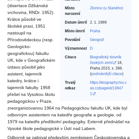
(disertace
Džbánská
Místo
Zlonice (u Slaného)
vrchovina
, RNDr. 1952).
narození
Krátce působil ve
Datum úmrtí
2. 1. 1989
školské praxi, 1951
Místo úmrtí
Praha
nastoupil na
Přírodovědeckou (resp.
Povolání
Geograf‎
Geologicko-
Významnost
D
geografickou) fakultu
Citace
Biografický slovník
UK, kde v Geografickém
českých zemí
18,
ústavu působil jako
Praha 2015, s. 398.
asistent, tajemník
(
podrobnější citace
)
katedry, krátce i
Trvalý
https://biography.hiu.c
tajemník fakulty. 1958
odkaz
as.cz/pageid/13847
1
přešel na Vysokou školu
pedagogickou v Praze,
zreorganizovanou 1964 na Pedagogickou fakultu UK, kde byl
odborným asistentem na katedře geografie a geologie, od
1979 na katedře předškolní pedagogiky. Externě přednášel na
Vysoké škole pedagogické v Ústí nad Labem.
Odborně se zabýval především zeměpisem Československa a