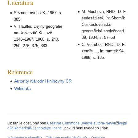
Literatura
M. Muchová, RNDr. D. F.
Seznam osob UK, 1967, s.
šedesátiletý, in: Sborník
385
Československé
V. Häufler, Dějiny geografie
geografické společnosti
na Univerzitě Karlově
89, 1984, s. 57–58
1348–1967, 1968, s. 240,
C. Votrubec, RNDr. D. F.
250, 276, 375, 383
zemřel…, in: tamtéž 94,
1989, s. 135.
Reference
Autority Národní knihovny ČR
Wikidata
Obsah je dostupný pod
Creative Commons Uveďte autora-Nevyužívejte
dílo komerčně-Zachovejte licenci
, pokud není uvedeno jinak.
Informace o slovníku
Ochrana osobních údajů
Kontakty