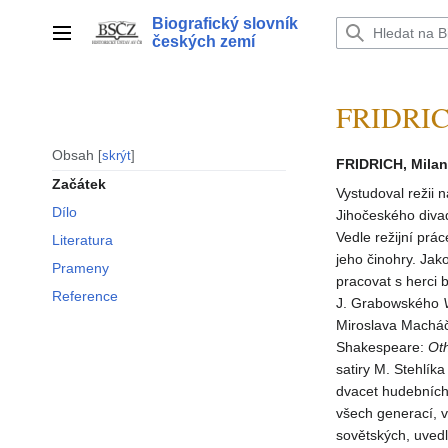
Přeskočit
Biografický slovník
na
Hlavní menu
českých zemí
obsah
FRIDRIC
Obsah
skrýt
FRIDRICH, Milan
Začátek
Vystudoval režii 
Dílo
Jihočeského divad
Vedle režijní pr
Literatura
jeho činohry. Jako
Prameny
pracovat s herci
Reference
J. Grabowského
Miroslava Macháč
Shakespeare:
Oth
satiry M. Stehlík
dvacet hudebních
všech generací, v
sovětských, uved