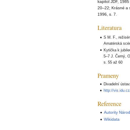
kapitol JDF, 1985
20–22; Krásné a s
1996, s. 7.
Literatura
S M. F., režisé
Amatérská scéna
Kytička k jubile
5–7 J. Černý, O
s. 55 až 60
Prameny
Divadelní ústav
http://vis.idu.cz
Reference
Autority Náro
Wikidata