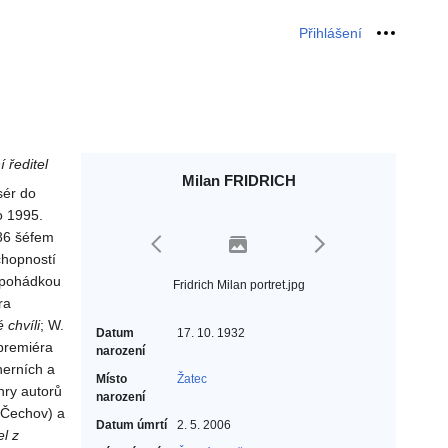
Přihlášení
Osobní 
 ředitel
Milan FRIDRICH
sér do
o 1995.
–86 šéfem
chopností
l pohádkou
Fridrich Milan portret.jpg
ra
 chvíli
; W.
Datum
17. 10. 1932
 premiéra
narození
herních a
Místo
Žatec
hry autorů
narození
. Čechov) a
Datum úmrtí
2. 5. 2006
l z