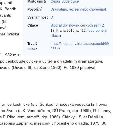
Místo úmrtí
České Budějovice
platnil
K. Bendl:
Povolání
Dramaturg, režisér nebo choreograf‎
avanti:
Významnost
D
 (B.
Citace
Biografický slovník českých zemí
lově
18, Praha 2015, s. 412. (
podrobnější
rama
Kráska
citace
)
Trvalý
https://biography.hiu.cas.cz/pageid/69
odkaz
266
bí. 1982 mu
u po českobudějovickém učiteli a divadelním dramaturgovi,
dlu (Divadlo III, založeno 1960). Po 1990 přispíval
 hranice kostnické (s J. Šonkou, Jihočeská vědecká knihovna,
ho života (s K. Vondráškem, DÚ Praha, rkp. 1969); R. Linney,
(s F. Řihoutem, tamtéž, rkp. 1986). Články: 15 let DAMU a
č. časopisu Zápisník, měsíčník Jihočeského divadla, 1975; 30