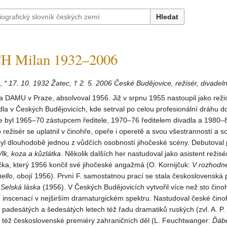
Hledat
H Milan 1932–2006
,
* 17. 10. 1932 Žatec, † 2. 5. 2006 České Budějovice, režisér, divadelní
na DAMU v Praze, absolvoval 1956. Již v srpnu 1955 nastoupil jako reži
la v Českých Budějovicích, kde setrval po celou profesionální dráhu d
áce byl 1965–70 zástupcem ředitele, 1970–76 ředitelem divadla a 1980
 režisér se uplatnil v činohře, opeře i operetě a svou všestranností a s
 byl dlouhodobě jednou z vůdčích osobností jihočeské scény. Debutova
Vlk, koza a kůzlátka
. Několik dalších her nastudoval jako asistent režisé
ka, který 1956 končil své jihočeské angažmá (O. Kornijčuk:
V rozhodné
ello
, obojí 1956). První F. samostatnou prací se stala československá
a
Selská láska
(1956). V Českých Budějovicích vytvořil více než sto čino
 inscenací v nejširším dramaturgickém spektru. Nastudoval české čino
 padesátých a šedesátých letech též řadu dramatiků ruských (zvl. A. P
l též československé premiéry zahraničních děl (L. Feuchtwanger:
Ďábe