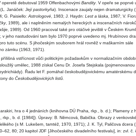
 V operetě debutoval 1959 Offenbachovými
Bandity
. V opeře se poprvé u
 (L. Janáček:
Její pastorkyňa
). Inscenace zaujaly nejen dramaturgicky (
4; G. Paisiello:
Astrologové
, 1983; J. Haydn:
Lest a láska
, 1987; V. Fior
čky
, 1989), ale i naplněním nemalých hereckých a inscenačních nároků
ašije
, 1989). Od 1960 pracoval také pro otáčivé jeviště v Českém Krum
; v jeho nastudování tam bylo 1970 poprvé uvedeno mj. Hrubínovo d
pro tuto scénu. S jihočeským souborem hrál rovněž v maškarním sále
ho zámku (1963, 1971).
 přílišná vstřícnost vůči politickým požadavkům v normalizačním obdo
zasloužilý umělec, 1988 získal Cenu Dr. Josefa Stejskala (pojmenovano
ydrichiády). Řadu let F. pomáhal českobudějovickému amatérskému diva
etony do
Českobudějovických listů
.
arakiri, hra o 4 jednáních (knihovna DÚ Praha, rkp., b. d.); Plameny z
 rkp., b. d. [1984]). Úpravy: B. Němcová, Babička. Obrazy z venkovské
Velikého (s M. Lukešem, tamtéž, 1970, 1971); J. K. Tyl, Paličova dcera 
0–62, 80; 20 kapitol JDF [Jihočeského divadelního festivalu], in: zvl. 