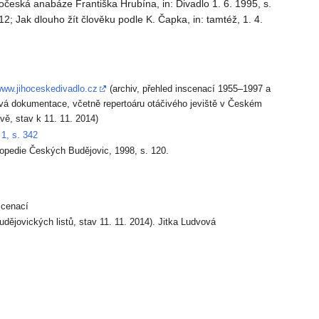
česká anabáze Františka Hrubína, in: Divadlo 1. 6. 1995, s.
; Jak dlouho žít člověku podle K. Čapka, in: tamtéž, 1. 4.
/www.jihoceskedivadlo.cz
(archiv, přehled inscenací 1955–1997 a
vá dokumentace, včetně repertoáru otáčivého jeviště v Českém
vě, stav k 11. 11. 2014)
1, s. 342
opedie Českých Budějovic, 1998, s. 120.
nscenací
dějovických listů, stav 11. 11. 2014). Jitka Ludvová