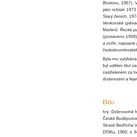
Bostonu
, 1957).
jako režisér 1973
Starý ženich
, 197
Venkovské zpěva
Martinů:
Řecké
p
(postaveno 1958)
a zvíře
, napsané 
českokrumlovské
Byla mu vytýkána
byl udělen titul 
zastřeleném za he
drobnostmi a fej
Dílo
hry: Dobrovolné h
České Budějovice,
Strasti Bedřicha 
DISKu, 1960, s. 6