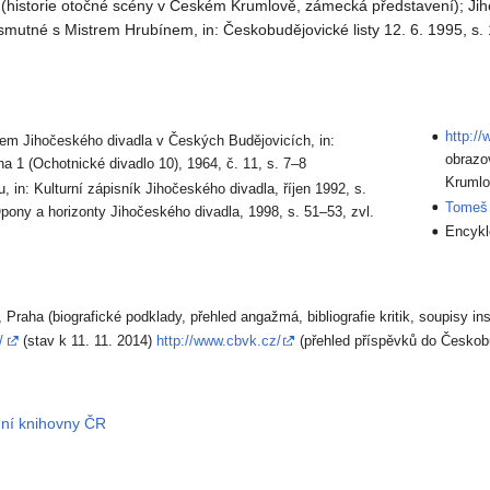
 (historie otočné scény v Českém Krumlově, zámecká představení); Jiho
mutné s Mistrem Hrubínem, in: Českobudějovické listy 12. 6. 1995, s. 12
http:/
rem Jihočeského divadla v Českých Budějovicích, in:
obrazo
 1 (Ochotnické divadlo 10), 1964, č. 11, s. 7–8
Krumlo
u, in: Kulturní zápisník Jihočeského divadla, říjen 1992, s.
Tomeš 
pony a horizonty Jihočeského divadla, 1998, s. 51–53, zvl.
Encykl
, Praha (biografické podklady, přehled angažmá, bibliografie kritik, soupisy i
/
(stav k 11. 11. 2014)
http://www.cbvk.cz/
(přehled příspěvků do Českobu
dní knihovny ČR