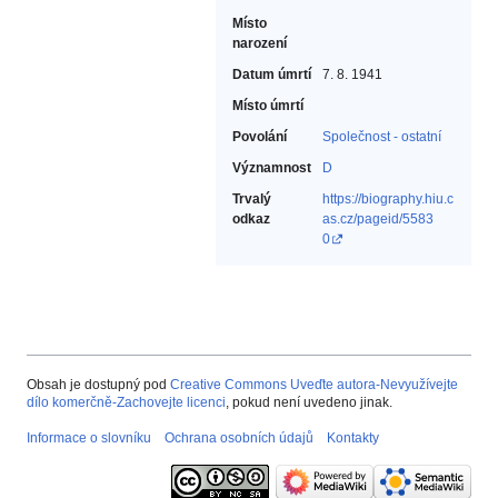
Místo
narození
Datum úmrtí
7. 8. 1941
Místo úmrtí
Povolání
Společnost - ostatní‎
Významnost
D
Trvalý
https://biography.hiu.c
odkaz
as.cz/pageid/5583
0
Obsah je dostupný pod
Creative Commons Uveďte autora-Nevyužívejte
dílo komerčně-Zachovejte licenci
, pokud není uvedeno jinak.
Informace o slovníku
Ochrana osobních údajů
Kontakty