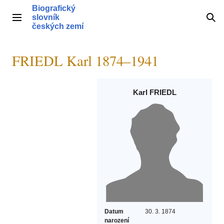
Přeskočit
Biografický
na
slovník
Hlavní menu
Hle
obsah
českých zemí
FRIEDL Karl 1874–1941
Karl FRIEDL
Datum
30. 3. 1874
narození