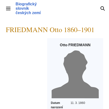
Přeskočit
Biografický
na
slovník
Hlavní menu
Hle
obsah
českých zemí
FRIEDMANN Otto 1860–1901
Otto FRIEDMANN
Datum
11. 3. 1860
narození