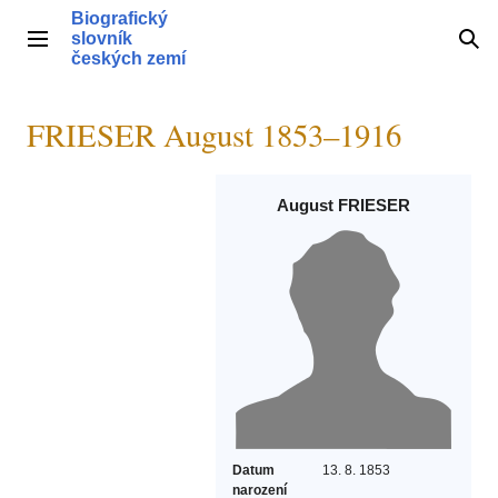
Přeskočit
Biografický
na
slovník
Hlavní menu
Hle
obsah
českých zemí
FRIESER August 1853–1916
August FRIESER
Datum
13. 8. 1853
narození