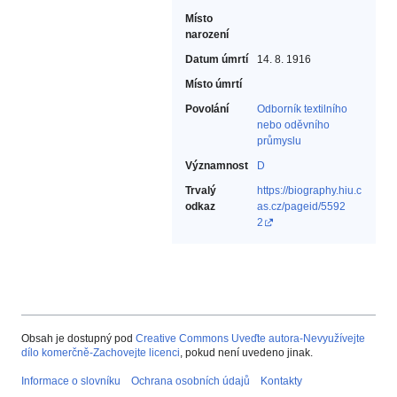
Místo
narození
Datum úmrtí
14. 8. 1916
Místo úmrtí
Povolání
Odborník textilního
nebo oděvního
průmyslu‎
Významnost
D
Trvalý
https://biography.hiu.c
odkaz
as.cz/pageid/5592
2
Obsah je dostupný pod
Creative Commons Uveďte autora-Nevyužívejte
dílo komerčně-Zachovejte licenci
, pokud není uvedeno jinak.
Informace o slovníku
Ochrana osobních údajů
Kontakty