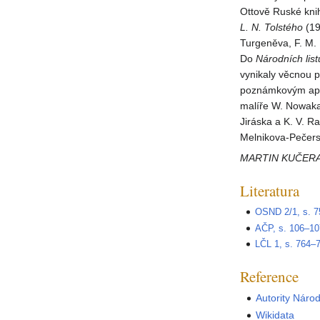
Ottově Ruské kni
L. N. Tolstého
(19
Turgeněva, F. M. 
Do
Národních list
vynikaly věcnou p
poznámkovým apar
malíře W. Nowaka
Jiráska a K. V. R
Melnikova-Pečer
MARTIN KUČER
Literatura
OSND 2/1, s. 7
AČP, s. 106–10
LČL 1, s. 764–
Reference
Autority Náro
Wikidata