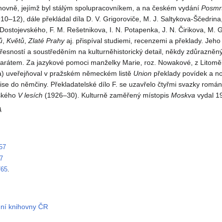
hovně, jejímž byl stálým spolupracovníkem, a na českém vydání
Posmrt
10–12), dále překládal díla D. V. Grigoroviče, M. J. Saltykova-Ščedrina, 
Dostojevského, F. M. Rešetnikova, I. N. Potapenka, J. N. Čirikova, M. 
ů
,
Květů
,
Zlaté Prahy
aj. přispíval studiemi, recenzemi a překlady. Jeho
řesností a soustředěním na kulturněhistorický detail, někdy zdůrazněn
átem. Za jazykové pomoci manželky Marie, roz. Nowakové, z Litoměři
) uveřejňoval v pražském německém listě
Union
překlady povídek a no
aise do němčiny. Překladatelské dílo F. se uzavřelo čtyřmi svazky románu
ského
V lesích
(1926–30). Kulturně zaměřený místopis
Moskva
vydal 1
A
57
7
765
.
dní knihovny ČR