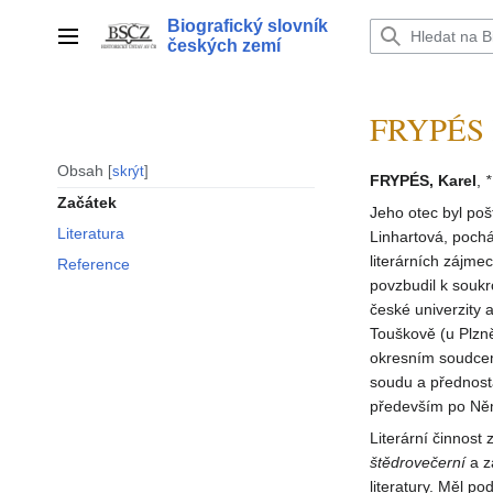
Přeskočit
Biografický slovník
na
Hlavní menu
českých zemí
obsah
FRYPÉS 
Obsah
skrýt
FRYPÉS, Karel
,
*
Začátek
Jeho otec byl po
Literatura
Linhartová, pochá
literárních zájmec
Reference
povzbudil k soukr
české univerzity 
Touškově (u Plzn
okresním soudcem
soudu a přednost
především po Něm
Literární činnost
štědrovečerní
a z
literatury. Měl p