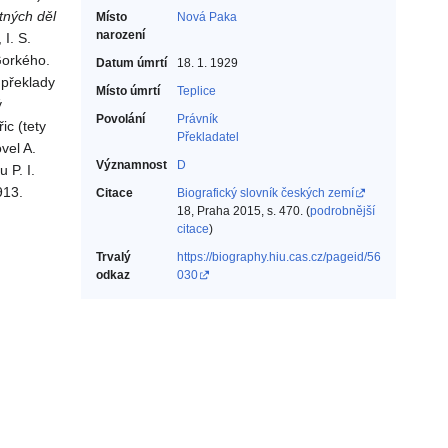
ných děl
Místo
Nová Paka
narození
I. S.
Gorkého.
Datum úmrtí
18. 1. 1929
 překlady
Místo úmrtí
Teplice
ý
Povolání
Právník‎
c (tety
Překladatel‎
vel A.
Významnost
D
 P. I.
913.
Citace
Biografický slovník českých zemí
18, Praha 2015, s. 470. (
podrobnější
citace
)
Trvalý
https://biography.hiu.cas.cz/pageid/56
odkaz
030