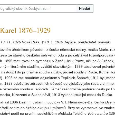
Hledat
Karel 1876–1929
 13. 11. 1876 Nová Paka, † 18. 1. 1929 Teplice, překladatel, právník
štovním úředníkem původem z česko-německé rodiny, matka Marie, roz
zela ze starého českého selského rodu a po celý život F. podporovala 
h. 1895 maturoval na gymnáziu v Žitné ulici v Praze, učil ho A. Jirásek, 
omým literárním studiím, zvláště slavistickým. 1899 absolvoval právnic
a nastoupil do přípravné soudní služby, prošel soudy v Praze, Kutné H
ě). 1905 se stal soudním adjunktem v Teplicích-Šanově, 1911 byl jmen
. 1927 odešel ze zdravotních důvodů do výslužby jako rada vrchníh
a okresního soudu v Teplicích. Téměř každoročně podnikal cesty po E
ecku, Nizozemí a Skandinávii, 1913 vykonal studijní cestu do Ruska.
 zahájil 1896 knižním vydáním povídky V. I. Němiroviče-Dančenka
Dvě n
ařadil se tím do širšího okruhu lumírovců. Brzy se vypracoval ve znalce
odstatný podíl na prvním spolehlivém překladu Tolstého
Vojny a míru
(19