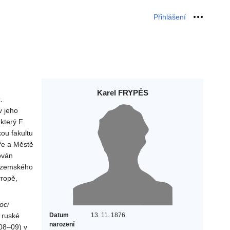
Přihlášení
Osobní 
Karel FRYPÉS
.
v jeho
který F.
kou fakultu
oře a Městě
ován
o zemského
vropě,
oci
 ruské
Datum
13. 11. 1876
narození
08–09) v