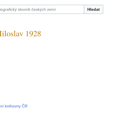
Hledat
loslav 1928
2
dní knihovny ČR