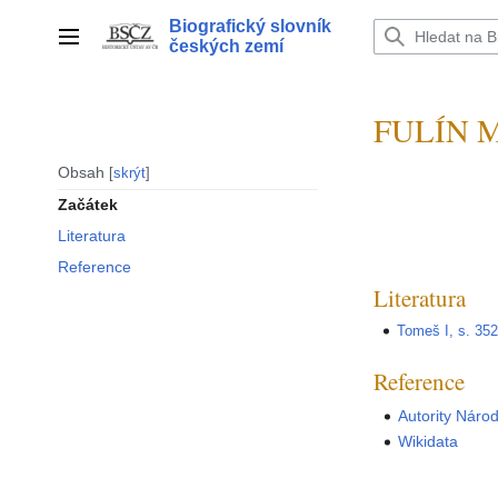
Přeskočit
Biografický slovník
na
Hlavní menu
českých zemí
obsah
FULÍN Mi
Obsah
skrýt
Začátek
Literatura
Reference
Literatura
Tomeš I, s. 35
Reference
Autority Náro
Wikidata