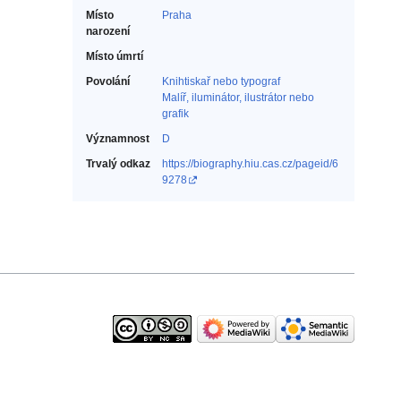
Místo
Praha
narození
Místo úmrtí
Povolání
Knihtiskař nebo typograf‎
Malíř, iluminátor, ilustrátor nebo
grafik‎
Významnost
D
Trvalý odkaz
https://biography.hiu.cas.cz/pageid/6
9278