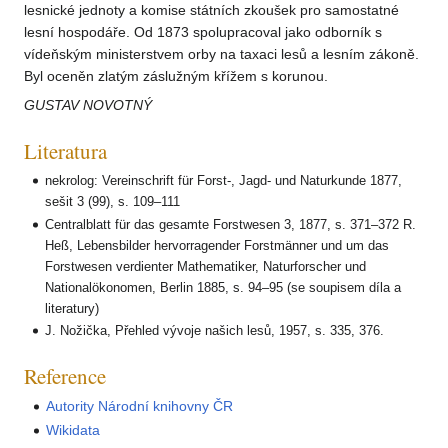
lesnické jednoty a komise státních zkoušek pro samostatné
lesní hospodáře. Od 1873 spolupracoval jako odborník s
vídeňským ministerstvem orby na taxaci lesů a lesním zákoně.
Byl oceněn zlatým záslužným křížem s korunou.
GUSTAV NOVOTNÝ
Literatura
nekrolog: Vereinschrift für Forst-, Jagd- und Naturkunde 1877,
sešit 3 (99), s. 109–111
Centralblatt für das gesamte Forstwesen 3, 1877, s. 371–372 R.
Heß, Lebensbilder hervorragender Forstmänner und um das
Forstwesen verdienter Mathematiker, Naturforscher und
Nationalökonomen, Berlin 1885, s. 94–95 (se soupisem díla a
literatury)
J. Nožička, Přehled vývoje našich lesů, 1957, s. 335, 376.
Reference
Autority Národní knihovny ČR
Wikidata