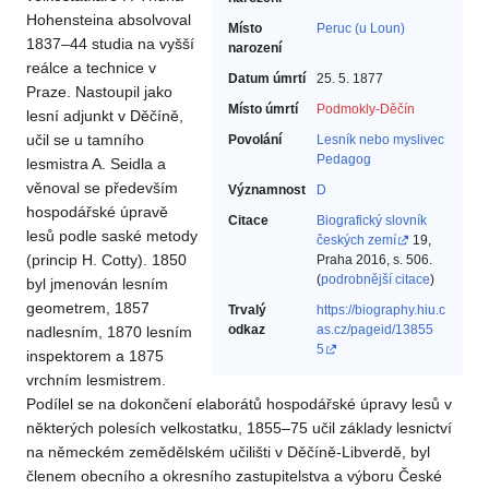
Hohensteina absolvoval
Místo
Peruc (u Loun)
1837–44 studia na vyšší
narození
reálce a technice v
Datum úmrtí
25. 5. 1877
Praze. Nastoupil jako
Místo úmrtí
Podmokly-Děčín
lesní adjunkt v Děčíně,
učil se u tamního
Povolání
Lesník nebo myslivec‎
Pedagog‎
lesmistra A. Seidla a
věnoval se především
Významnost
D
hospodářské úpravě
Citace
Biografický slovník
lesů podle saské metody
českých zemí
19,
(princip H. Cotty). 1850
Praha 2016, s. 506.
(
podrobnější citace
)
byl jmenován lesním
geometrem, 1857
Trvalý
https://biography.hiu.c
odkaz
as.cz/pageid/13855
nadlesním, 1870 lesním
5
inspektorem a 1875
vrchním lesmistrem.
Podílel se na dokončení elaborátů hospodářské úpravy lesů v
některých polesích velkostatku, 1855–75 učil základy lesnictví
na německém zemědělském učilišti v Děčíně-Libverdě, byl
členem obecního a okresního zastupitelstva a výboru České