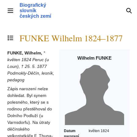
Přeskočit
Biografický
na
slovník
Hlavní menu
Hle
obsah
českých zemí
FUNKE Wilhelm 1824–1877
Přepnout obsah
FUNKE, Wilhelm,
*
Wilhelm FUNKE
květen 1824 Peruc (u
Loun), † 25. 5. 1877
Podmokly-Děčín, lesník,
pedagog
Zápis narození nelze
dohledat. Byl synem
polesného, který se s
rodinou přestěhoval do
Dolního Podluží (u
Varnsdorfu). Na útraty
děčínského
Datum
květen 1824
velkostatkáře F. Thuna-
narození