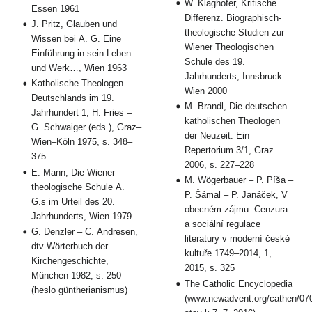
W. Klaghofer, Kritische
Essen 1961
Differenz. Biographisch-
J. Pritz, Glauben und
theologische Studien zur
Wissen bei A. G. Eine
Wiener Theologischen
Einführung in sein Leben
Schule des 19.
und Werk…, Wien 1963
Jahrhunderts, Innsbruck –
Katholische Theologen
Wien 2000
Deutschlands im 19.
M. Brandl, Die deutschen
Jahrhundert 1, H. Fries –
katholischen Theologen
G. Schwaiger (eds.), Graz–
der Neuzeit. Ein
Wien–Köln 1975, s. 348–
Repertorium 3/1, Graz
375
2006, s. 227–228
E. Mann, Die Wiener
M. Wögerbauer – P. Píša –
theologische Schule A.
P. Šámal – P. Janáček, V
G.s im Urteil des 20.
obecném zájmu. Cenzura
Jahrhunderts, Wien 1979
a sociální regulace
G. Denzler – C. Andresen,
literatury v moderní české
dtv-Wörterbuch der
kultuře 1749–2014, 1,
Kirchengeschichte,
2015, s. 325
München 1982, s. 250
The Catholic Encyclopedia
(heslo güntherianismus)
(www.newadvent.org/cathen/07