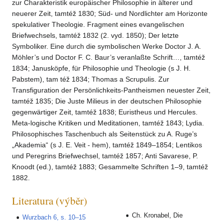
zur Charakteristik europäischer Philosophie in älterer und
neuerer Zeit, tamtéž 1830; Süd- und Nordlichter am Horizonte
spekulativer Theologie. Fragment eines evangelischen
Briefwechsels, tamtéž 1832 (2. vyd. 1850); Der letzte
Symboliker. Eine durch die symbolischen Werke Doctor J. A.
Möhler’s und Doctor F. C. Baur’s veranlaßte Schrift…, tamtéž
1834; Janusköpfe, für Philosophie und Theologie (s J. H.
Pabstem), tam též 1834; Thomas a Scrupulis. Zur
Transfiguration der Persönlichkeits-Pantheismen neuester Zeit,
tamtéž 1835; Die Juste Milieus in der deutschen Philosophie
gegenwärtiger Zeit, tamtéž 1838; Euristheus und Hercules.
Meta-logische Kritiken und Meditationen, tamtéž 1843; Lydia.
Philosophisches Taschenbuch als Seitenstück zu A. Ruge’s
„Akademia“ (s J. E. Veit - hem), tamtéž 1849–1854; Lentikos
und Peregrins Briefwechsel, tamtéž 1857; Anti Savarese, P.
Knoodt (ed.), tamtéž 1883; Gesammelte Schriften 1–9, tamtéž
1882.
Literatura (výběr)
Ch. Kronabel, Die
Wurzbach 6, s. 10–15