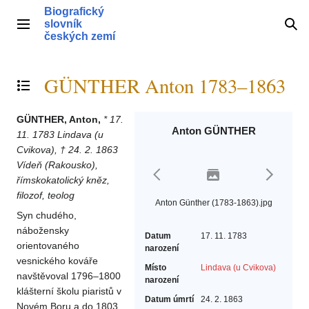
Přeskočit
Biografický
na
slovník
Hlavní menu
Hle
obsah
českých zemí
GÜNTHER Anton 1783–1863
Přepnout obsah
GÜNTHER, Anton,
* 17.
Anton GÜNTHER
11. 1783 Lindava (u
Cvikova), † 24. 2. 1863
Vídeň (Rakousko),
římskokatolický kněz,
filozof, teolog
Anton Günther (1783-1863).jpg
Syn chudého,
nábožensky
Datum
17. 11. 1783
orientovaného
narození
vesnického kováře
Místo
Lindava (u Cvikova)
navštěvoval 1796–1800
narození
klášterní školu piaristů v
Datum úmrtí
24. 2. 1863
Novém Boru a do 1803