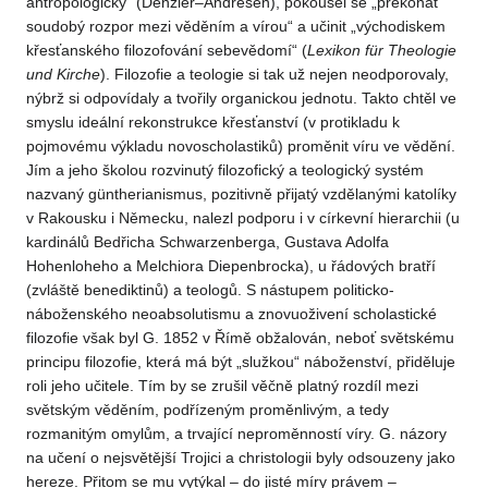
antropologicky“ (Denzler–Andresen), pokoušel se „překonat
soudobý rozpor mezi věděním a vírou“ a učinit „východiskem
křesťanského filozofování sebevědomí“ (
Lexikon für Theologie
und Kirche
). Filozofie a teologie si tak už nejen neodporovaly,
nýbrž si odpovídaly a tvořily organickou jednotu. Takto chtěl ve
smyslu ideální rekonstrukce křesťanství (v protikladu k
pojmovému výkladu novoscholastiků) proměnit víru ve vědění.
Jím a jeho školou rozvinutý filozofický a teologický systém
nazvaný güntherianismus, pozitivně přijatý vzdělanými katolíky
v Rakousku i Německu, nalezl podporu i v církevní hierarchii (u
kardinálů Bedřicha Schwarzenberga, Gustava Adolfa
Hohenloheho a Melchiora Diepenbrocka), u řádových bratří
(zvláště benediktinů) a teologů. S nástupem politicko-
náboženského neoabsolutismu a znovuoživení scholastické
filozofie však byl G. 1852 v Římě obžalován, neboť světskému
principu filozofie, která má být „služkou“ náboženství, přiděluje
roli jeho učitele. Tím by se zrušil věčně platný rozdíl mezi
světským věděním, podřízeným proměnlivým, a tedy
rozmanitým omylům, a trvající neproměnností víry. G. názory
na učení o nejsvětější Trojici a christologii byly odsouzeny jako
hereze. Přitom se mu vytýkal – do jisté míry právem –