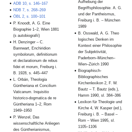
Aufhebung der
ADB 10, s. 146–167
Begriffsphilosophie. A. G.
NDB 7, s. 268–269
und der Pantheismus,
ÖBL 2, s. 100–101
Freiburg i. B. – München
P. Knoodt, A. G. Eine
1989
Biographie 1–2, Wien 1881
B. Osswald, A. G. Theo
(s autobiografií)
logisches Denken im
H. Denzinger – C.
Kontext einer Philosophie
Bannwart, Enchiridion
der Subjektivität,
symbolorum, definitionum
Paderborn–München–
et declarationum de rebus
Wien–Zürich 1990
fidei et morum, Freiburg i.
Biographisch-
B. 1928, s. 445–447
Bibliographisches
L. Orbán, Theologia
Kirchenlexikon 2, F. W.
Güntheriana et Concilium
Bautz – T. Bautz (eds.),
Vaticanum. Inquisitio
Hamm 1990, sl. 384–386
historico-dogmatica de re
Lexikon für Theologie und
Güntheriana 1–2, Rom
Kirche 4, W. Kasper (ed.),
1949–1950
Freiburg i. B. – Basel –
P. Wenzel, Das
Rom – Wien 1995, sl.
wissenschaftliche Anliegen
1105–1106
des Güntherianismus,