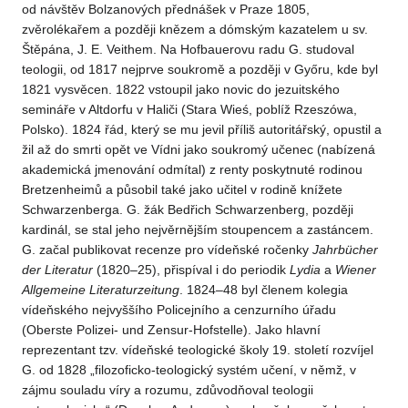
od návštěv Bolzanových přednášek v Praze 1805,
zvěrolékařem a později knězem a dómským kazatelem u sv.
Štěpána, J. E. Veithem. Na Hofbauerovu radu G. studoval
teologii, od 1817 nejprve soukromě a později v Győru, kde byl
1821 vysvěcen. 1822 vstoupil jako novic do jezuitského
semináře v Altdorfu v Haliči (Stara Wieś, poblíž Rzeszówa,
Polsko). 1824 řád, který se mu jevil příliš autoritářský, opustil a
žil až do smrti opět ve Vídni jako soukromý učenec (nabízená
akademická jmenování odmítal) z renty poskytnuté rodinou
Bretzenheimů a působil také jako učitel v rodině knížete
Schwarzenberga. G. žák Bedřich Schwarzenberg, později
kardinál, se stal jeho nejvěrnějším stoupencem a zastáncem.
G. začal publikovat recenze pro vídeňské ročenky
Jahrbücher
der Literatur
(1820–25), přispíval i do periodik
Lydia
a
Wiener
Allgemeine Literaturzeitung
. 1824–48 byl členem kolegia
vídeňského nejvyššího Policejního a cenzurního úřadu
(Oberste Polizei- und Zensur-Hofstelle). Jako hlavní
reprezentant tzv. vídeňské teologické školy 19. století rozvíjel
G. od 1828 „filozoficko-teologický systém učení, v němž, v
zájmu souladu víry a rozumu, zdůvodňoval teologii