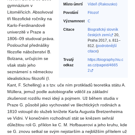
Místo úmrtí
Vídeň (Rakousko)
gymnázium v
Litoměřicích. Absolvoval
Povolání
Filozof‎
tři filozofické ročníky na
Významnost
C
Karlo-Ferdinandově
Citace
Biografický slovník
univerzitě v Praze a
českých zemí
20,
1806–09 studoval práva.
Praha 2017, s. 811–
Poslouchal přednášky
812. (
podrobnější
citace
)
filozofie náboženství B.
Bolzana, určujícím se
Trvalý
https://biography.hiu.c
však stalo jeho
odkaz
as.cz/pageid/4665
2
seznámení s německou
idealistickou filozofií (I.
Kant, F. Schelling) a s tzv. uče ním protikladů teoretika státu A.
Müllera, jemuž podle autobiografie vděčil za základní
zkušenost rozdílu mezi idejí a pojmem. Už během studia v
Praze G. působil jako vychovatel ve šlechtických rodinách a
1810 vstoupil do služeb knížete Karla Augusta Bretzenheima
ve Vídni. V konečném rozhodnutí stát se knězem sehrál
důležitou roli G. příklon ke C. M. Hofbauerovi a jeho kruhu, kde
se G. znovu setkal se svým nejstarším a nejbližším přítelem už