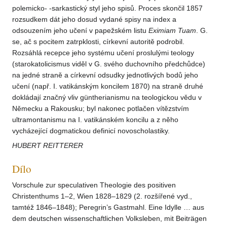
polemicko- -sarkastický styl jeho spisů. Proces skončil 1857
rozsudkem dát jeho dosud vydané spisy na index a
odsouzením jeho učení v papežském listu
Eximiam Tuam
. G.
se, ač s pocitem zatrpklosti, církevní autoritě podrobil.
Rozsáhlá recepce jeho systému učení proslulými teology
(starokatolicismus viděl v G. svého duchovního předchůdce)
na jedné straně a církevní odsudky jednotlivých bodů jeho
učení (např. I. vatikánským koncilem 1870) na straně druhé
dokládají značný vliv güntherianismu na teologickou vědu v
Německu a Rakousku; byl nakonec potlačen vítězstvím
ultramontanismu na I. vatikánském koncilu a z něho
vycházející dogmatickou definicí novoscholastiky.
HUBERT REITTERER
Dílo
Vorschule zur speculativen Theologie des positiven
Christenthums 1–2, Wien 1828–1829 (2. rozšířené vyd.,
tamtéž 1846–1848); Peregrin’s Gastmahl. Eine Idylle … aus
dem deutschen wissenschaftlichen Volksleben, mit Beiträgen