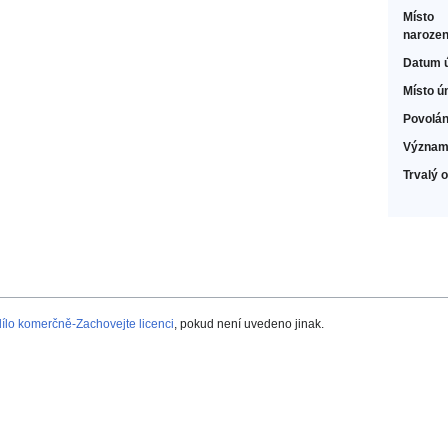
Místo
narozen
Datum 
Místo ú
Povolán
Význam
Trvalý 
lo komerčně-Zachovejte licenci
, pokud není uvedeno jinak.