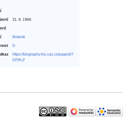
í
úmrtí
31. 8. 1966
mrtí
í
Botanik‎
nost
D
odkaz
https://biography.hiu.cas.cz/pageid/7
0256