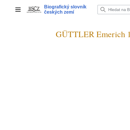
Přeskočit
Biografický slovník
na
Hlavní menu
českých zemí
obsah
GÜTTLER Emerich 1