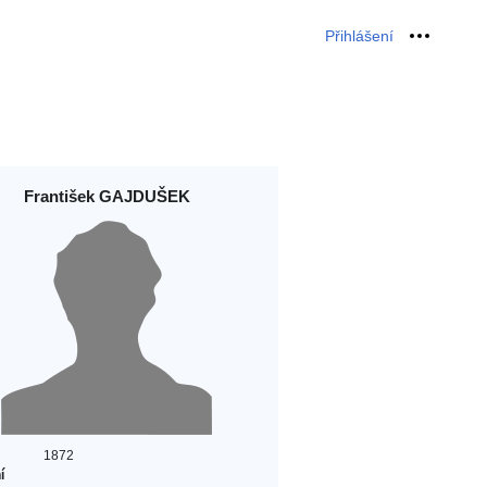
Přihlášení
Osobní 
František GAJDUŠEK
1872
í