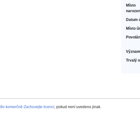
Místo
narozen
Datum 
Místo ú
Povolán
Význam
Trvalý 
lo komerčně-Zachovejte licenci
, pokud není uvedeno jinak.