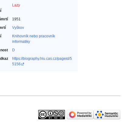
Lazy
í
úmrtí
1951
mrtí
Vyškov
í
Knihovník nebo pracovník
informatiky‎
nost
D
odkaz
https://biography.hiu.cas.cz/pageid/5
5156