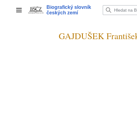
Přeskočit
Biografický slovník
na
Hlavní menu
českých zemí
obsah
GAJDUŠEK František