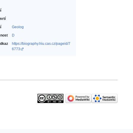
í
mrtí
í
Geolog‎
nost
D
odkaz
https://biography.hiu.cas.cz/pageid/7
6773