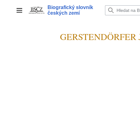
Přeskočit
Biografický slovník
na
Hlavní menu
českých zemí
obsah
GERSTENDÖRFER Jo