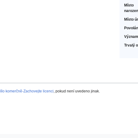
Místo
narozen
Místo ú
Povolán
Význam
Trvalý 
lo komerčně-Zachovejte licenci
, pokud není uvedeno jinak.