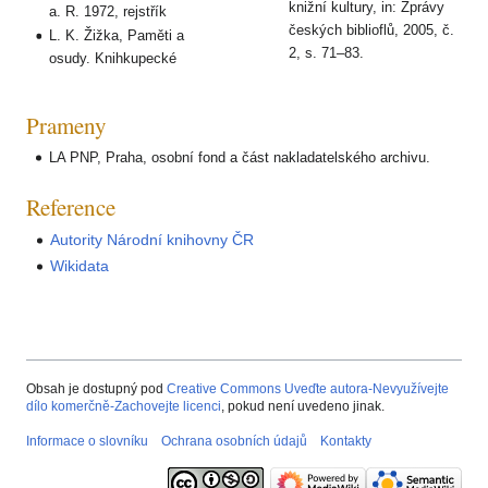
knižní kultury, in: Zprávy
a. R. 1972, rejstřík
českých biblioflů, 2005, č.
L. K. Žižka, Paměti a
2, s. 71–83.
osudy. Knihkupecké
Prameny
LA PNP, Praha, osobní fond a část nakladatelského archivu.
Reference
Autority Národní knihovny ČR
Wikidata
Obsah je dostupný pod
Creative Commons Uveďte autora-Nevyužívejte
dílo komerčně-Zachovejte licenci
, pokud není uvedeno jinak.
Informace o slovníku
Ochrana osobních údajů
Kontakty