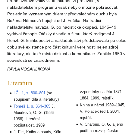
druhé světové války G. knihkupectví přežívalo, v
nakladatelském programu však nebylo možné pokračovat.
Posledním významným dílem v předválečném duchu byla
Božena Němcová bojující od J. Fučíka. Na tradici
nakladatelství navázal G. po nacistické okupaci. 1945–49
vydával časopis Otázky divadla a filmu, který redigoval J.
Honzl. G. knihkupectví a nakladatelství představovalo po celou
dobu své existence pro část kulturní veřejnosti nejen zdroj
literatury, ale také místo diskusí a komunikace. Zaniklo 1950 v
souvislosti se znárodněním.
PAVLA VOŠAHLÍKOVÁ
Literatura
vzpomínky na léta 1871–
LČL 1, s. 800–801
(se
1884, 1999, rejstřík
soupisem díla a literatury)
Kniha a národ 1939–1945,
Tomeš 1, s. 364–365
J.
V. Poláček (ed.), 2004,
Mourková, O. G. (1886–
rejstřík
1958). Literární
V. Charous, O. G. a jeho
pozůstalost, 1969
podíl na rozvoji české
J. Firt, Knihy a osudy, Köln