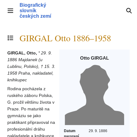
Přeskočit
Biografický
na
slovník
Hlavní menu
Hle
obsah
českých zemí
GIRGAL Otto 1886–1958
Přepnout obsah
GIRGAL, Otto,
* 29. 9.
Otto GIRGAL
1886 Majdanek (u
Lublinu, Polsko), † 15. 3.
1958 Praha, nakladatel,
knihkupec
Rodina pocházela z
ruského záboru Polska,
G. prožil většinu života v
Praze. Po maturitě na
gymnáziu se jako
praktikant připravoval na
profesionální dráhu
Datum
29. 9. 1886
nakladatele a knihkupce
narození