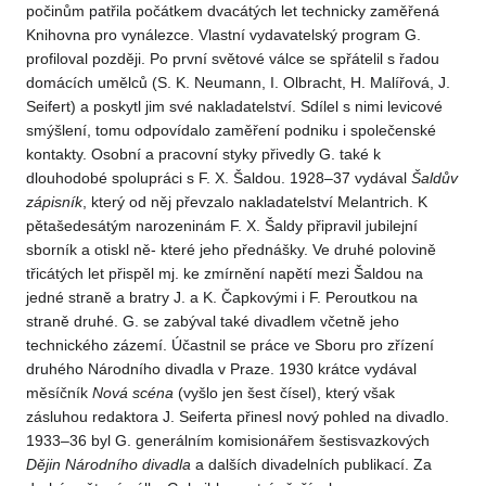
počinům patřila počátkem dvacátých let technicky zaměřená
Knihovna pro vynálezce. Vlastní vydavatelský program G.
profiloval později. Po první světové válce se spřátelil s řadou
domácích umělců (S. K. Neumann, I. Olbracht, H. Malířová, J.
Seifert) a poskytl jim své nakladatelství. Sdílel s nimi levicové
smýšlení, tomu odpovídalo zaměření podniku i společenské
kontakty. Osobní a pracovní styky přivedly G. také k
dlouhodobé spolupráci s F. X. Šaldou. 1928–37 vydával
Šaldův
zápisník
, který od něj převzalo nakladatelství Melantrich. K
pětašedesátým narozeninám F. X. Šaldy připravil jubilejní
sborník a otiskl ně- které jeho přednášky. Ve druhé polovině
třicátých let přispěl mj. ke zmírnění napětí mezi Šaldou na
jedné straně a bratry J. a K. Čapkovými i F. Peroutkou na
straně druhé. G. se zabýval také divadlem včetně jeho
technického zázemí. Účastnil se práce ve Sboru pro zřízení
druhého Národního divadla v Praze. 1930 krátce vydával
měsíčník
Nová scéna
(vyšlo jen šest čísel), který však
zásluhou redaktora J. Seiferta přinesl nový pohled na divadlo.
1933–36 byl G. generálním komisionářem šestisvazkových
Dějin Národního divadla
a dalších divadelních publikací. Za