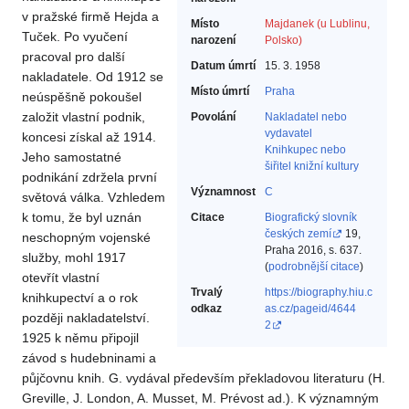
v pražské firmě Hejda a
Místo
Majdanek (u Lublinu,
Tuček. Po vyučení
narození
Polsko)
pracoval pro další
Datum úmrtí
15. 3. 1958
nakladatele. Od 1912 se
Místo úmrtí
Praha
neúspěšně pokoušel
založit vlastní podnik,
Povolání
Nakladatel nebo
vydavatel‎
koncesi získal až 1914.
Knihkupec nebo
Jeho samostatné
šiřitel knižní kultury‎
podnikání zdržela první
Významnost
C
světová válka. Vzhledem
k tomu, že byl uznán
Citace
Biografický slovník
českých zemí
19,
neschopným vojenské
Praha 2016, s. 637.
služby, mohl 1917
(
podrobnější citace
)
otevřít vlastní
Trvalý
https://biography.hiu.c
knihkupectví a o rok
odkaz
as.cz/pageid/4644
později nakladatelství.
2
1925 k němu připojil
závod s hudebninami a
půjčovnu knih. G. vydával především překladovou literaturu (H.
Greville, J. London, A. Musset, M. Prévost ad.). K významným