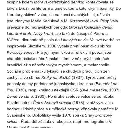
skupině kolem
Moravskoslezského deníku
; kontaktovala se
také s Družinou literární a uměleckou a katolickými básníky. Do
literatury aktivně vstoupila na konci dvacátých let; užívala
pseudonymy Marie Kadulová a M. Krzeszovjáková. Přispívala
převážně do moravských periodik (
Moravskoslezský deník
,
Literární kruh
,
Nový kruh
), ale také do časopisů
Akord
a
Květen
; dlouhodobě psala do
Lidových novin
. Ve své tvorbě se
inspirovala Slezskem. 1936 vydala první básnickou sbírku
Korálový věnec
. Pro její hymnickou a reﬂexivní poezii jsou
charakteristické náboženské cítění, v některých sbírkách
hraničící až s náboženským mysticismem, a melancholie.
Sociální problematiku týkající se chudých pracujících žen
zachytila ve sbírce
Kroky na dlažbě
(1937). Lyrizované prózy
popsaly dojmy podnícené jugoslávskou krajinou (
Bloudění na
jihu
, 1936), resp. krajinou někdejší ČSR (
Dvě městečka
, 1937;
Země ve stínu
, 1939). Po druhé světové válce se odmlčela.
Pozdní sbírku
Četl v živobytí vrásek
(1975), v níž vyzdvihla
hodnotu lidské práce a umělecké tvorby, věnovala památce M.
Švabinského. Bibliofilsky vyšla 1978 sbírka
Starý bronzový
svícen
. Řada děl zůstala v rukopise, např. monografie o V.
Martínkovi
Syn domoviny
.