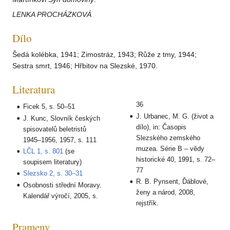
LENKA PROCHÁZKOVÁ
Dílo
Šedá kolébka, 1941; Zimostráz, 1943; Růže z tmy, 1944;
Sestra smrt, 1946; Hřbitov na Slezské, 1970.
Literatura
36
Ficek 5, s. 50–51
J. Urbanec, M. G. (život a
J. Kunc, Slovník českých
dílo), in: Časopis
spisovatelů beletristů
Slezského zemského
1945–1956, 1957, s. 111
muzea. Série B – vědy
LČL 1, s. 801
(se
historické 40, 1991, s. 72–
soupisem literatury)
77
Slezsko 2, s. 30–31
R. B. Pynsent, Ďáblové,
Osobnosti střední Moravy.
ženy a národ, 2008,
Kalendář výročí, 2005, s.
rejstřík.
Prameny