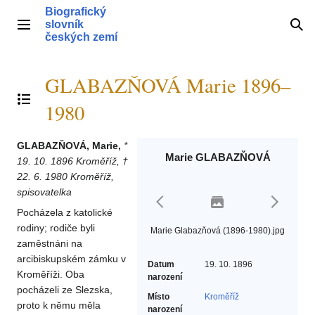
Přeskočit
Biografický
na
slovník
Hlavní menu
Hle
obsah
českých zemí
GLABAZŇOVÁ Marie 1896–
Přepnout obsah
1980
GLABAZŇOVÁ, Marie,
*
Marie GLABAZŇOVÁ
19. 10. 1896 Kroměříž, †
22. 6. 1980 Kroměříž,
spisovatelka
Pocházela z katolické
rodiny; rodiče byli
Marie Glabazňová (1896-1980).jpg
zaměstnáni na
arcibiskupském zámku v
Datum
19. 10. 1896
Kroměříži. Oba
narození
pocházeli ze Slezska,
Místo
Kroměříž
proto k němu měla
narození