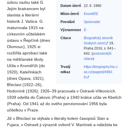
úzkou vazbu také G.
Datum úmrtí
22. 6. 1980
Jejím bratrancem byl
Místo úmrtí
Kroměříž
slavista a literární
historik J. Vašica. G.
Povolání
Spisovatel‎
maturovala 1915 na
Významnost
D
církevním učitelském
Citace
Biografický slovník
ústavu v Řepčíně (dnes
českých zemí
19,
Olomouc), 1925 si
Praha 2016, s. 641–
rozšířila aprobaci také
642. (
podrobnější
citace
)
na měšťanské školy.
Učila v Kroměříži (do
Trvalý
https://biography.hiu.c
1920), Kateřinkách
odkaz
as.cz/pageid/4981
6
(dnes Opava, 1921),
Břeclavi (1922–26),
Hodoníně (1926); 1926–39 pracovala v Ostravě-Vítkovicích.
1939 odešla do Čakovic (Praha) a 1940 krátce učila ve Kbelích
(Praha). Od 1941 až do svého penzionování 1956 byla
učitelkou v Praze.
Již v Břeclavi se stýkala s literáty kolem časopisů
Stan
a
Fujara
, v Ostravě ji výrazně ovlivnil V. Martínek a náležela ke