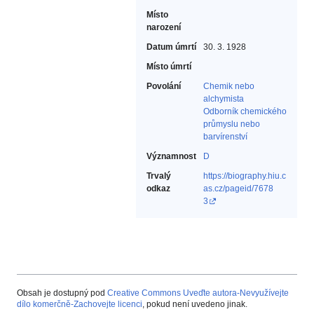
Místo
narození
Datum úmrtí
30. 3. 1928
Místo úmrtí
Povolání
Chemik nebo
alchymista‎
Odborník chemického
průmyslu nebo
barvírenství‎
Významnost
D
Trvalý
https://biography.hiu.c
odkaz
as.cz/pageid/7678
3
Obsah je dostupný pod
Creative Commons Uveďte autora-Nevyužívejte
dílo komerčně-Zachovejte licenci
, pokud není uvedeno jinak.