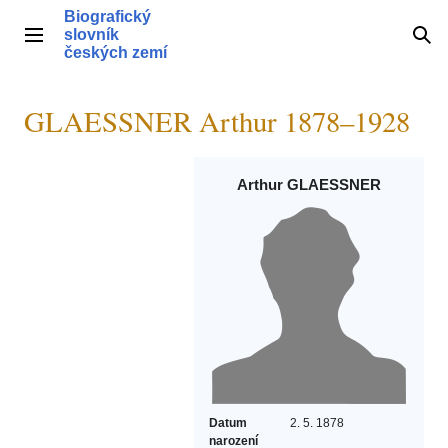
Přeskočit
Biografický
na
slovník
Hlavní menu
Hle
obsah
českých zemí
GLAESSNER Arthur 1878–1928
Arthur GLAESSNER
Datum
2. 5. 1878
narození