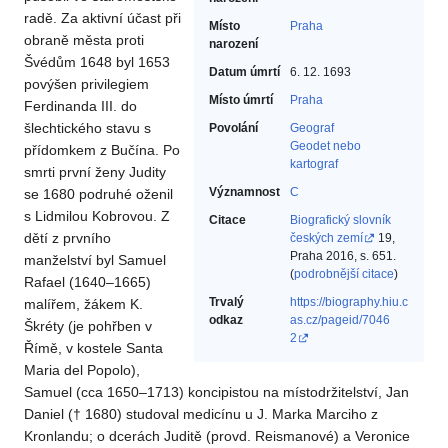
radě. Za aktivní účast při
Místo
Praha
obraně města proti
narození
Švédům 1648 byl 1653
Datum úmrtí
6. 12. 1693
povýšen privilegiem
Místo úmrtí
Praha
Ferdinanda III. do
šlechtického stavu s
Povolání
Geograf‎
Geodet nebo
přídomkem z Bučína. Po
kartograf‎
smrti první ženy Judity
Významnost
C
se 1680 podruhé oženil
s Lidmilou Kobrovou. Z
Citace
Biografický slovník
dětí z prvního
českých zemí
19,
Praha 2016, s. 651.
manželství byl Samuel
(
podrobnější citace
)
Rafael (1640–1665)
Trvalý
https://biography.hiu.c
malířem, žákem K.
odkaz
as.cz/pageid/7046
Škréty (je pohřben v
2
Římě, v kostele Santa
Maria del Popolo),
Samuel (cca 1650–1713) koncipistou na místodržitelství, Jan
Daniel († 1680) studoval medicínu u J. Marka Marciho z
Kronlandu; o dcerách Juditě (provd. Reismanové) a Veronice