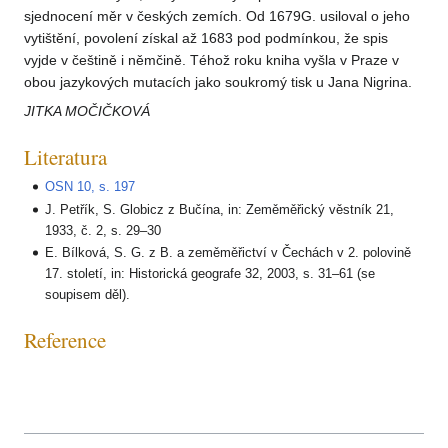
sjednocení měr v českých zemích. Od 1679G. usiloval o jeho
vytištění, povolení získal až 1683 pod podmínkou, že spis
vyjde v češtině i němčině. Téhož roku kniha vyšla v Praze v
obou jazykových mutacích jako soukromý tisk u Jana Nigrina.
JITKA MOČIČKOVÁ
Literatura
OSN 10, s. 197
J. Petřík, S. Globicz z Bučína, in: Zeměměřický věstník 21,
1933, č. 2, s. 29–30
E. Bílková, S. G. z B. a zeměměřictví v Čechách v 2. polovině
17. století, in: Historická geografe 32, 2003, s. 31–61 (se
soupisem děl).
Reference