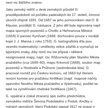
není nic bližšího známo.
Jako zemský měřič u desk zemských působil G.
pravděpodobně od počátku padesátých let 17. století, činnost
ukončil zřejmě 1691. Od 1687 se jeho pomocníkem stal O. B.
Klauser, pozdější G. nástupce. Z jeho děl byla signována např.
mapa sporných pozemků u Choltic a Heřmanova Městce
(1659) či panství Kynžvart (1668, dochováno pouze v novější
kopii J. J. Manna z roku 1753). G. kartografická díla jsou
vesměs matematicky i umělecky velice zdařilá a vyznačují se
typickými znaky, díky nimž mu lze připsat i některé
nesignované mapy, např. tzv. Křižovnický plán Starého Města
pražského (cca 1649–60), mapu Krkonoš (1668), soubor map
pozemků u Hostivaře a Průhonic (sedmdesátá léta). G.
pracoval rovněž pro Českou komoru, od 1663 byl členem
revizní komise pro pražskou fortifikaci (např. mapové náčrty
opevnění Nového Města pražského a Vyšehradu), podílel se
také na vyměřování chebské fortifikace (1667).
G. vypátral a získal ztracený spis svého předchůdce,
zemského měřiče Šimona Podolského z Podolí,
Knížky o
měrách zemských
, který Podolský sepsal 1617 ve snaze o