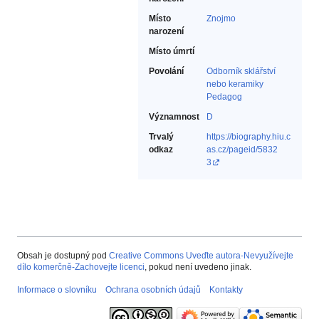
Místo
Znojmo
narození
Místo úmrtí
Povolání
Odborník sklářství
nebo keramiky‎
Pedagog‎
Významnost
D
Trvalý
https://biography.hiu.c
odkaz
as.cz/pageid/5832
3
Obsah je dostupný pod
Creative Commons Uveďte autora-Nevyužívejte
dílo komerčně-Zachovejte licenci
, pokud není uvedeno jinak.
Informace o slovníku
Ochrana osobních údajů
Kontakty