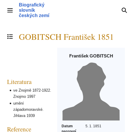
Přeskočit
Biografický
na
slovník
Hlavní menu
Hle
obsah
českých zemí
GOBITSCH František 1851
Přepnout obsah
František GOBITSCH
Literatura
ve Znojmě 1872-1922.
Znojmo 1997
umění
západomoravské.
Jihlava 1939
Datum
5. 1. 1851
Reference
narození