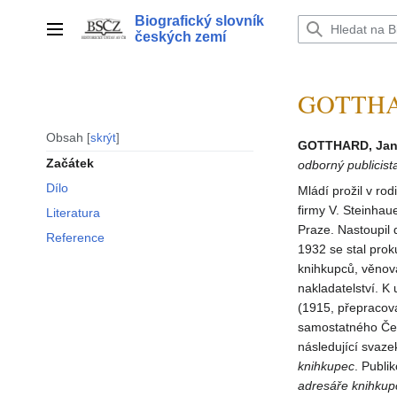
Přeskočit
Biografický slovník
na
Hlavní menu
českých zemí
obsah
GOTTHAR
Obsah
skrýt
GOTTHARD, Jan
Začátek
odborný publicist
Dílo
Mládí prožil v rod
firmy V. Steinhau
Literatura
Praze. Nastoupil 
Reference
1932 se stal pro
knihkupců, věnova
nakladatelství. 
(1915, přepracov
samostatného Čes
následující svaze
knihkupec
. Publi
adresáře knihkup