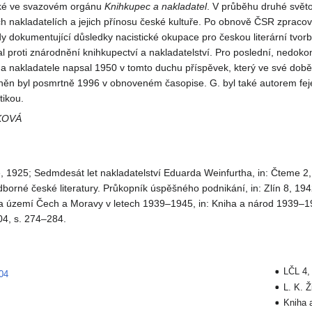
aké ve svazovém orgánu
Knihkupec a nakladatel
. V průběhu druhé svět
 nakladatelích a jejich přínosu české kultuře. Po obnově ČSR zpracov
edy dokumentující důsledky nacistické okupace pro českou literární tvor
al proti znárodnění knihkupectví a nakladatelství. Pro poslední, nedok
a nakladatele napsal 1950 v tomto duchu příspěvek, který ve své době 
jněn byl posmrtně 1996 v obnoveném časopise. G. byl také autorem fej
tikou.
KOVÁ
, 1925; Sedmdesát let nakladatelství Eduarda Weinfurtha, in: Čteme 2,
borné české literatury. Průkopník úspěšného podnikání, in: Zlín 8, 194
 na území Čech a Moravy v letech 1939–1945, in: Kniha a národ 1939–1
04, s. 274–284.
LČL 4, 
04
L. K. Ž
8
Kniha a