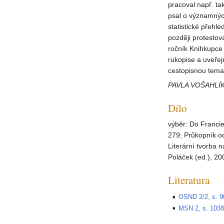
pracoval např. t
psal o významných
statistické přehl
později protestov
ročník Knihkupce 
rukopise a uveře
cestopisnou tema
PAVLA VOŠAHLÍ
Dílo
výběr: Do Francie
279; Průkopník od
Literární tvorba
Poláček (ed.), 20
Literatura
OSND 2/2, s. 9
MSN 2, s. 103