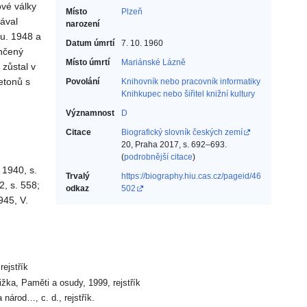
ové války
Místo
Plzeň
ával
narození
bu. 1948 a
Datum úmrtí
7. 10. 1960
ončený
Místo úmrtí
Mariánské Lázně
zůstal v
etonů s
Povolání
Knihovník nebo pracovník informatiky‎
Knihkupec nebo šiřitel knižní kultury‎
Významnost
D
Citace
Biografický slovník českých zemí
20, Praha 2017, s. 692–693.
(
podrobnější citace
)
 1940, s.
Trvalý
https://biography.hiu.cas.cz/pageid/46
2, s. 558;
odkaz
502
945, V.
rejstřík
ižka, Paměti a osudy, 1999, rejstřík
 národ…, c. d., rejstřík.