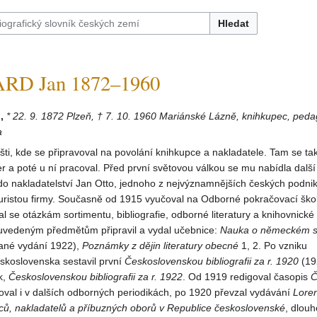
Hledat
D Jan 1872–1960
,
* 22. 9. 1872 Plzeň, † 7. 10. 1960 Mariánské Lázně, knihkupec, peda
a
išti, kde se připravoval na povolání knihkupce a nakladatele. Tam se tak
er a poté u ní pracoval. Před první světovou válkou se mu nabídla další
do nakladatelství Jan Otto, jednoho z nejvýznamnějších českých podnik
kuristou firmy. Současně od 1915 vyučoval na Odborné pokračovací ško
l se otázkám sortimentu, bibliografie, odborné literatury a knihovnické 
K uvedeným předmětům připravil a vydal učebnice:
Nauka o německém s
ané vydání 1922),
Poznámky z dějin literatury obecné
1, 2. Po vzniku
koslovenska sestavil první
Československou bibliografii za r. 1920
(19
k,
Československou bibliografii za r. 1922
. Od 1919 redigoval časopis
Č
koval i v dalších odborných periodikách, po 1920 převzal vydávání
Lore
ců,
nakladatelů a příbuzných oborů v Republice československé
, dlou