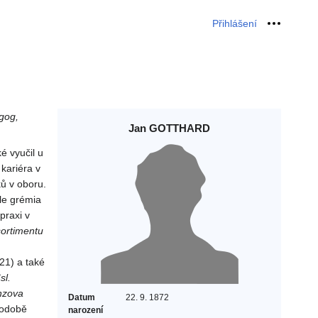
Přihlášení
Osobní 
gog,
Jan GOTTHARD
é vyučil u
 kariéra v
ů v oboru.
le grémia
praxi v
ortimentu
21) a také
sl.
nzova
Datum
22. 9. 1872
hodobě
narození