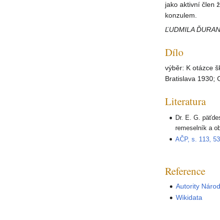
jako aktivní člen
konzulem.
ĽUDMILA ĎURA
Dílo
výběr: K otázce š
Bratislava 1930; 
Literatura
Dr. E. G. päťde
remeselník a ob
AČP, s. 113, 5
Reference
Autority Náro
Wikidata