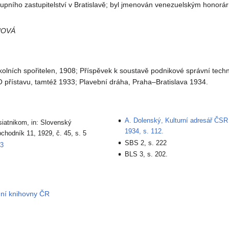
 župního zastupitelství v Bratislavě; byl jmenován venezuelským honorá
NOVÁ
kolních spořitelen, 1908; Příspěvek k soustavě podnikové správní techn
O přístavu, tamtéž 1933; Plavební dráha, Praha–Bratislava 1934.
A. Dolenský, Kulturní adresář ČSR
siatnikom, in: Slovenský
1934, s. 112.
chodník 11, 1929, č. 45, s. 5
SBS 2, s. 222
33
BLS 3, s. 202.
dní knihovny ČR