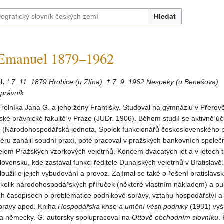
Hledat
manuel 1879–1962
l,
* 7. 11. 1879 Hrobice (u Zlína), † 7. 9. 1962 Nespeky (u Benešova),
právník
 rolníka Jana G. a jeho ženy Františky. Studoval na gymnáziu v Přerov
ké právnické fakultě v Praze (JUDr. 1906). Během studií se aktivně úča
a (Národohospodářská jednota, Spolek funkcionářů československého p
riéru zahájil soudní praxí, poté pracoval v pražských bankovních společ
elem Pražských vzorkových veletrhů. Koncem dvacátých let a v letech t
 Slovensku, kde zastával funkci ředitele Dunajských veletrhů v Bratislavě.
užil o jejich vybudování a provoz. Zajímal se také o řešení bratislavs
ěkolik národohospodářských příruček (některé vlastním nákladem) a pu
h časopisech o problematice podnikové správy, vztahu hospodářství a p
pravy apod. Kniha
Hospodářská krise a umění vésti podniky
(1931) vyš
 a německy. G. autorsky spolupracoval na
Ottově obchodním slovníku
.