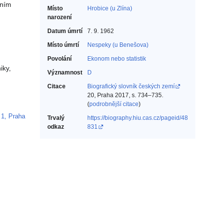
rním
Místo
Hrobice (u Zlína)
narození
Datum úmrtí
7. 9. 1962
Místo úmrtí
Nespeky (u Benešova)
Povolání
Ekonom nebo statistik‎
iky,
Významnost
D
Citace
Biografický slovník českých zemí
20, Praha 2017, s. 734–735.
(
podrobnější citace
)
 1, Praha
Trvalý
https://biography.hiu.cas.cz/pageid/48
odkaz
831