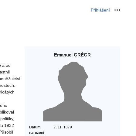
Přihlášení
Osobní 
Emanuel GRÉGR
ě a od
stnil
eněžnictví
nostech.
řicátých
kého
blikoval
olitiky,
la 1932
Datum
7. 11. 1879
 Působil
narození