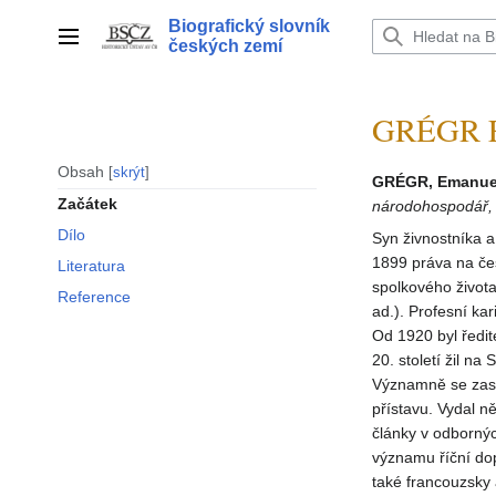
Přeskočit
Biografický slovník
na
Hlavní menu
českých zemí
obsah
GRÉGR E
Obsah
skrýt
GRÉGR, Emanue
Začátek
národohospodář, 
Dílo
Syn živnostníka a
1899 práva na čes
Literatura
spolkového život
Reference
ad.). Profesní ka
Od 1920 byl ředit
20. století žil na
Významně se zaslo
přístavu. Vydal n
články v odbornýc
významu říční do
také francouzsky