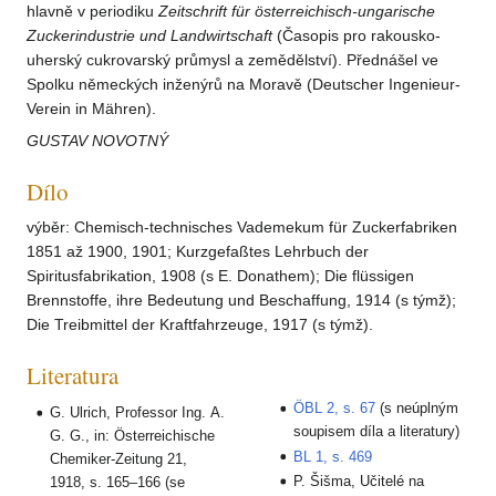
hlavně v periodiku
Zeitschrift für österreichisch-ungarische
Zuckerindustrie und Landwirtschaft
(Časopis pro rakousko-
uherský cukrovarský průmysl a zemědělství). Přednášel ve
Spolku německých inženýrů na Moravě (Deutscher Ingenieur-
Verein in Mähren).
GUSTAV NOVOTNÝ
Dílo
výběr: Chemisch-technisches Vademekum für Zuckerfabriken
1851 až 1900, 1901; Kurzgefaßtes Lehrbuch der
Spiritusfabrikation, 1908 (s E. Donathem); Die flüssigen
Brennstoffe, ihre Bedeutung und Beschaffung, 1914 (s týmž);
Die Treibmittel der Kraftfahrzeuge, 1917 (s týmž).
Literatura
ÖBL 2, s. 67
(s neúplným
G. Ulrich, Professor Ing. A.
soupisem díla a literatury)
G. G., in: Österreichische
BL 1, s. 469
Chemiker-Zeitung 21,
P. Šišma, Učitelé na
1918, s. 165–166 (se