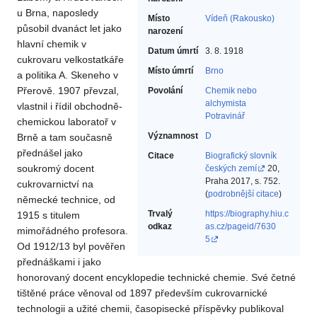
u Brna, naposledy
Místo
Vídeň (Rakousko)
působil dvanáct let jako
narození
hlavní chemik v
Datum úmrtí
3. 8. 1918
cukrovaru velkostatkáře
Místo úmrtí
Brno
a politika A. Skeneho v
Přerově. 1907 převzal,
Povolání
Chemik nebo
alchymista‎
vlastnil i řídil obchodně-
Potravinář‎
chemickou laboratoř v
Významnost
D
Brně a tam současně
přednášel jako
Citace
Biografický slovník
soukromý docent
českých zemí
20,
Praha 2017, s. 752.
cukrovarnictví na
(
podrobnější citace
)
německé technice, od
Trvalý
https://biography.hiu.c
1915 s titulem
odkaz
as.cz/pageid/7630
mimořádného profesora.
5
Od 1912/13 byl pověřen
přednáškami i jako
honorovaný docent encyklopedie technické chemie. Své četné
tištěné práce věnoval od 1897 především cukrovarnické
technologii a užité chemii, časopisecké příspěvky publikoval