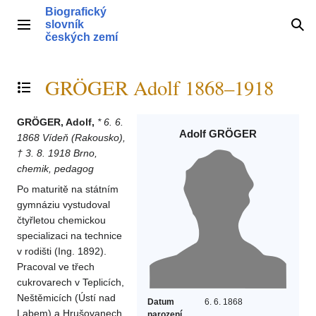
Přeskočit
Biografický
na
slovník
Hlavní menu
Hle
obsah
českých zemí
GRÖGER Adolf 1868–1918
Přepnout obsah
GRÖGER, Adolf,
* 6. 6.
Adolf GRÖGER
1868 Vídeň (Rakousko),
† 3. 8. 1918 Brno,
chemik, pedagog
Po maturitě na státním
gymnáziu vystudoval
čtyřletou chemickou
specializaci na technice
v rodišti (Ing. 1892).
Pracoval ve třech
cukrovarech v Teplicích,
Neštěmicích (Ústí nad
Datum
6. 6. 1868
Labem) a Hrušovanech
narození