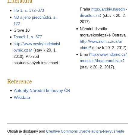
Literatura
Praha
http://archiv.narodni-
HS 1, s. 372–373
divadlo.cz
(stav k 20. 2.
ND a jeho předchůdci, s.
2017)
122
Národní divadlo
Grove 10
moravskoslezské Ostrava
Tomeš 1, s. 377
http://www.ndm.cz/cz/ar
http://www.ceskyhudebnisl
chiv
(stav k 20. 2. 2017)
ovnik.cz
(stav k 20. 1.
Brno
http://www.ndbrno.cz/
2010). Přehled
modules/theaterarchive
nastudovaných inscenací:
(stav k 20. 2. 2017).
Reference
Autority Národní knihovny ČR
Wikidata
Obsah je dostupný pod
Creative Commons Uveďte autora-Nevyužívejte