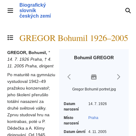
Přeskočit
Biografický
na
slovník
Hlavní menu
Hle
obsah
českých zemí
GREGOR Bohumil 1926–2005
Přepnout obsah
GREGOR, Bohumil,
*
Bohumil GREGOR
14. 7. 1926 Praha, † 4.
11. 2005 Praha, dirigent
Po maturitě na gymnáziu
vystudoval 1942–49
pražskou konzervatoř;
Gregor Bohumil portret.jpg
jeho školení přerušilo
totální nasazení za
Datum
14. 7. 1926
druhé světové války.
narození
Zprvu studoval hru na
Místo
Praha
kontrabas, poté u P.
narození
Dědečka a A. Klímy
Datum úmrtí
4. 11. 2005
dirigování. Od 1945