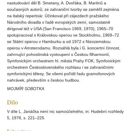
nastudování děl B. Smetany, A. Dvořáka, B. Martinů a
současných autorů; ze zahraniční tvorby se zaměřil zejména
na italský repertoár. Účinkoval při zájezdech pražského
Národního divadla v řadě evropských zemí, samostatně
dirigoval též v USA (San Francisco 1969, 1970), 1965–70
spolupracoval s Královskou operou ve Stockholmu, 1969–72
se Státní operou v Hamburku a od 1972 s Nizozemskou
operou v Amsterodamu. Rozsáhlá byla i G. koncertní činnost,
zahrnující pohostinská vystoupení s Českou filharmonií,
Symfonickým orchestrem hl. města Prahy FOK, Symfonickým
orchestrem Československého rozhlasu i se zahraničními
symfonickými tělesy. Se všemi pořídil řadu gramofonových
nahrávek, především s českou hudbou.
MOJMÍR SOBOTKA
Dílo
V díle L. Janáčka není nic samoúčelného, in: Hudební rozhledy
5, 1978, s. 221–225.