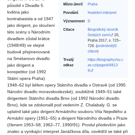
Místo úmrtí
Praha
působil v Divadle 5.
května jako
Povolání
Hudební interpret‎
kontrabasista a od 1947
Významnost
D
jako dirigent, po sloučení
Citace
Biografický slovník
této scény s Národním
českých zemí
20,
divadlem zůstal krátce
Praha 2017, s. 725–
(1948/49) ve stejné
726. (
podrobnější
citace
)
budově přejmenované
na Smetanovo divadlo
Trvalý
https://biography.hiu.c
jako dirigent a
odkaz
as.cz/pageid/4813
9
korepetitor (od 1992
Státní opera Praha).
1948–62 byl šéfem opery Státního divadla v Ostravě (od 1995
Národní divadlo moravskoslezské), souběžně 1949–51 také
dirigentem Státního divadla Brno (od 1992 Národní divadlo
Brno), kde se zdokonalil pod vedením Z. Chalabaly. G. se
uplatnil také jako dirigent Armádního souboru Víta Nejedlého a
Armádní opery (1951–55) a dirigent Národního divadla v Praze
(členem 1953–58, 1962–77, 1990/91). Proslul především jako
znalec a vynikající interpret Janáčkova díla, osvědčil se také při