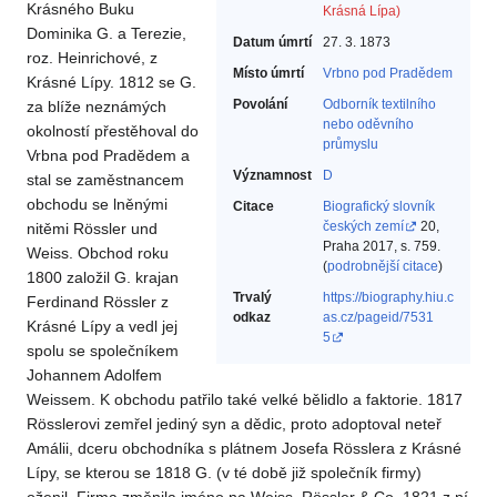
Krásného Buku
Krásná Lípa)
Dominika G. a Terezie,
Datum úmrtí
27. 3. 1873
roz. Heinrichové, z
Místo úmrtí
Vrbno pod Pradědem
Krásné Lípy. 1812 se G.
Povolání
Odborník textilního
za blíže neznámých
nebo oděvního
okolností přestěhoval do
průmyslu‎
Vrbna pod Pradědem a
Významnost
D
stal se zaměstnancem
obchodu se lněnými
Citace
Biografický slovník
českých zemí
20,
nitěmi Rössler und
Praha 2017, s. 759.
Weiss. Obchod roku
(
podrobnější citace
)
1800 založil G. krajan
Trvalý
https://biography.hiu.c
Ferdinand Rössler z
odkaz
as.cz/pageid/7531
Krásné Lípy a vedl jej
5
spolu se společníkem
Johannem Adolfem
Weissem. K obchodu patřilo také velké bělidlo a faktorie. 1817
Rösslerovi zemřel jediný syn a dědic, proto adoptoval neteř
Amálii, dceru obchodníka s plátnem Josefa Rösslera z Krásné
Lípy, se kterou se 1818 G. (v té době již společník firmy)