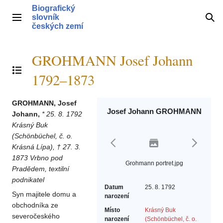
Přeskočit
Biografický
na
slovník
Hlavní menu
Hle
obsah
českých zemí
GROHMANN Josef Johann
Přepnout obsah
1792–1873
GROHMANN, Josef
Josef Johann GROHMANN
Johann,
* 25. 8. 1792
Krásný Buk
(Schönbüchel, č. o.
Krásná Lípa), † 27. 3.
1873 Vrbno pod
Grohmann portret.jpg
Pradědem, textilní
podnikatel
Datum
25. 8. 1792
Syn majitele domu a
narození
obchodníka ze
Místo
Krásný Buk
severočeského
narození
(Schönbüchel, č. o.