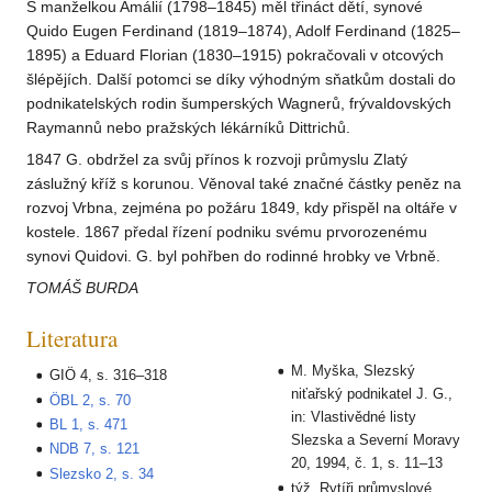
S manželkou Amálií (1798–1845) měl třináct dětí, synové
Quido Eugen Ferdinand (1819–1874), Adolf Ferdinand (1825–
1895) a Eduard Florian (1830–1915) pokračovali v otcových
šlépějích. Další potomci se díky výhodným sňatkům dostali do
podnikatelských rodin šumperských Wagnerů, frývaldovských
Raymannů nebo pražských lékárníků Dittrichů.
1847 G. obdržel za svůj přínos k rozvoji průmyslu Zlatý
záslužný kříž s korunou. Věnoval také značné částky peněz na
rozvoj Vrbna, zejména po požáru 1849, kdy přispěl na oltáře v
kostele. 1867 předal řízení podniku svému prvorozenému
synovi Quidovi. G. byl pohřben do rodinné hrobky ve Vrbně.
TOMÁŠ BURDA
Literatura
M. Myška, Slezský
GIÖ 4, s. 316–318
niťařský podnikatel J. G.,
ÖBL 2, s. 70
in: Vlastivědné listy
BL 1, s. 471
Slezska a Severní Moravy
NDB 7, s. 121
20, 1994, č. 1, s. 11–13
Slezsko 2, s. 34
týž, Rytíři průmyslové