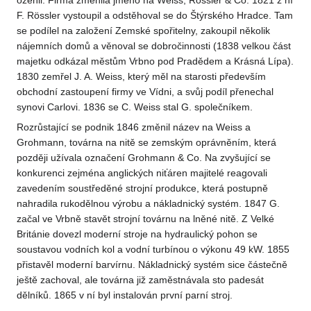
oženil. Firma změnila jméno na Weiss, Rössler & Co. 1821 z ní
F. Rössler vystoupil a odstěhoval se do Štýrského Hradce. Tam
se podílel na založení Zemské spořitelny, zakoupil několik
nájemních domů a věnoval se dobročinnosti (1838 velkou část
majetku odkázal městům Vrbno pod Pradědem a Krásná Lípa).
1830 zemřel J. A. Weiss, který měl na starosti především
obchodní zastoupení firmy ve Vídni, a svůj podíl přenechal
synovi Carlovi. 1836 se C. Weiss stal G. společníkem.
Rozrůstající se podnik 1846 změnil název na Weiss a
Grohmann, továrna na nitě se zemským oprávněním, která
později užívala označení Grohmann & Co. Na zvyšující se
konkurenci zejména anglických niťáren majitelé reagovali
zavedením soustředěné strojní produkce, která postupně
nahradila rukodělnou výrobu a nákladnický systém. 1847 G.
začal ve Vrbně stavět strojní továrnu na lněné nitě. Z Velké
Británie dovezl moderní stroje na hydraulický pohon se
soustavou vodních kol a vodní turbínou o výkonu 49 kW. 1855
přistavěl moderní barvírnu. Nákladnický systém sice částečně
ještě zachoval, ale továrna již zaměstnávala sto padesát
dělníků. 1865 v ní byl instalován první parní stroj.