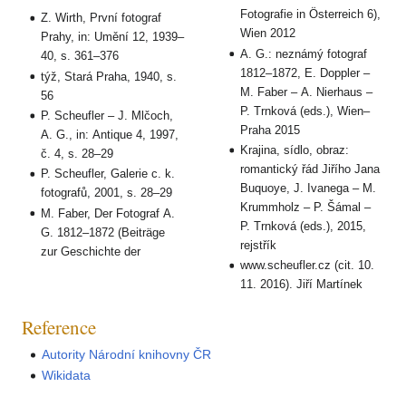
Fotografie in Österreich 6),
Z. Wirth, První fotograf
Wien 2012
Prahy, in: Umění 12, 1939–
A. G.: neznámý fotograf
40, s. 361–376
1812–1872, E. Doppler –
týž, Stará Praha, 1940, s.
M. Faber – A. Nierhaus –
56
P. Trnková (eds.), Wien–
P. Scheufler – J. Mlčoch,
Praha 2015
A. G., in: Antique 4, 1997,
Krajina, sídlo, obraz:
č. 4, s. 28–29
romantický řád Jiřího Jana
P. Scheufler, Galerie c. k.
Buquoye, J. Ivanega – M.
fotografů, 2001, s. 28–29
Krummholz – P. Šámal –
M. Faber, Der Fotograf A.
P. Trnková (eds.), 2015,
G. 1812–1872 (Beiträge
rejstřík
zur Geschichte der
www.scheufler.cz (cit. 10.
11. 2016). Jiří Martínek
Reference
Autority Národní knihovny ČR
Wikidata