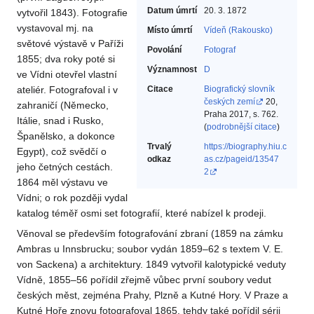
Datum úmrtí
20. 3. 1872
vytvořil 1843). Fotografie
vystavoval mj. na
Místo úmrtí
Vídeň (Rakousko)
světové výstavě v Paříži
Povolání
Fotograf‎
1855; dva roky poté si
Významnost
D
ve Vídni otevřel vlastní
ateliér. Fotografoval i v
Citace
Biografický slovník
českých zemí
20,
zahraničí (Německo,
Praha 2017, s. 762.
Itálie, snad i Rusko,
(
podrobnější citace
)
Španělsko, a dokonce
Trvalý
https://biography.hiu.c
Egypt), což svědčí o
odkaz
as.cz/pageid/13547
jeho četných cestách.
2
1864 měl výstavu ve
Vídni; o rok později vydal
katalog téměř osmi set fotografií, které nabízel k prodeji.
Věnoval se především fotografování zbraní (1859 na zámku
Ambras u Innsbrucku; soubor vydán 1859–62 s textem V. E.
von Sackena) a architektury. 1849 vytvořil kalotypické veduty
Vídně, 1855–56 pořídil zřejmě vůbec první soubory vedut
českých měst, zejména Prahy, Plzně a Kutné Hory. V Praze a
Kutné Hoře znovu fotografoval 1865, tehdy také pořídil sérii