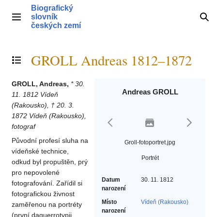
Přeskočit
Biografický
na
slovník
Hlavní menu
Hle
obsah
českých zemí
GROLL Andreas 1812–1872
Přepnout obsah
GROLL, Andreas,
* 30.
Andreas GROLL
11. 1812 Vídeň
(Rakousko), † 20. 3.
1872 Vídeň (Rakousko),
fotograf
Původní profesí sluha na
Groll-fotoportret.jpg
vídeňské technice,
Portrét
odkud byl propuštěn, prý
pro nepovolené
Datum
30. 11. 1812
fotografování. Zařídil si
narození
fotografickou živnost
Místo
Vídeň (Rakousko)
zaměřenou na portréty
narození
(první daguerrotypii