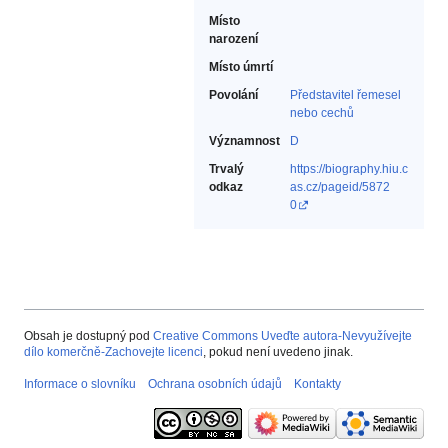
Místo
narození
Místo úmrtí
Povolání
Představitel řemesel
nebo cechů‎
Významnost
D
Trvalý
https://biography.hiu.c
odkaz
as.cz/pageid/5872
0
Obsah je dostupný pod
Creative Commons Uveďte autora-Nevyužívejte
dílo komerčně-Zachovejte licenci
, pokud není uvedeno jinak.
Informace o slovníku
Ochrana osobních údajů
Kontakty