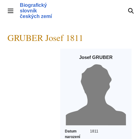
Přeskočit
Biografický
na
slovník
Hlavní menu
Hle
obsah
českých zemí
GRUBER Josef 1811
Josef GRUBER
Datum
1811
narození